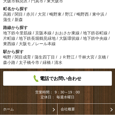
大阪市鶴見区
/
門真市
/
東大阪市
町名から探す
高殿
/
関目
/
赤川
/
大宮
/
鴫野東
/
野江
/
鴫野西
/
東中浜
/
蒲生
/
新森
路線から探す
地下鉄今里筋線
/
京阪本線
/
おおさか東線
/
地下鉄谷町線
/
片町線
/
地下鉄長堀鶴見緑地
/
大阪環状線
/
地下鉄中央線
/
東西線
/
大阪モノレール本線
駅から探す
鴫野
/
関目成育
/
蒲生四丁目
/
ＪＲ野江
/
千林大宮
/
京橋
/
森小路
/
太子橋今市
/
緑橋
/
清水
電話でお問い合わせ
営業時間：
9：30～19：00
定休日：
毎週水曜日
ホーム
会社概要