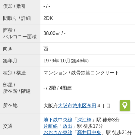
償却 / 敷引
- / -
間取り / 詳細
2DK
面積 /
38.00㎡ / -
バルコニー面積
向き
西
築年月
1979年 10月(築46年)
種別 / 構造
マンション / 鉄骨鉄筋コンクリート
部屋 /
- / 2階 / 4階建
所在階 / 階建
所在地
大阪府
大阪市城東区
永田
４丁目
地下鉄中央線
「
深江橋
」駅 徒歩3分
交通
片町線
「
放出
」駅 徒歩17分
おおさか東線
「
高井田中央
」駅 徒歩21分