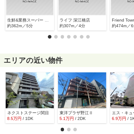
生鮮&業務スーパー ボトルワールドOK 深江橋店
ライフ 深江橋店
約362m／5分
約307m／4分
約474m／
エリアの近い物件
ネクストステージ関目
東洋プラザ野江Ⅱ
8.5
万
円
/ 1DK
5.1
万
円
/ 2DK
6.9
万
円
/ 1