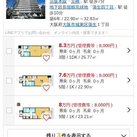
京阪本線
「
京橋
」駅 徒歩7分
地下鉄長堀鶴見緑地
「
蒲生四丁目
」駅 徒
歩10分
築6年 / 22.90㎡～32.83㎡
大阪府
大阪市城東区
蒲生
１丁目
LINEアプリでお問い合わせ、オンライン内見・接客できます！
8.3
万
円
(管理費等：8,000円 )
0ヶ月
0ヶ月
敷金
礼金
3階 / 1DK / 25.77㎡
7.6
万
円
(管理費等：8,000円 )
0ヶ月
0ヶ月
敷金
礼金
5階 / 1K / 22.90㎡
8
万
円
(管理費等：8,000円 )
0ヶ月
0ヶ月
敷金
礼金
9階 / 1K / 23.21㎡
3
残り
件を表示する