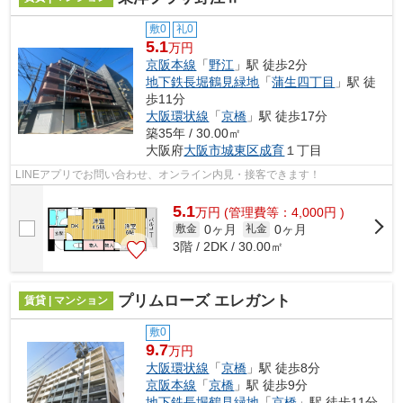
敷0
礼0
5.1
万円
京阪本線
「
野江
」駅 徒歩2分
地下鉄長堀鶴見緑地
「
蒲生四丁目
」駅 徒
歩11分
大阪環状線
「
京橋
」駅 徒歩17分
築35年 / 30.00㎡
大阪府
大阪市城東区
成育
１丁目
LINEアプリでお問い合わせ、オンライン内見・接客できます！
5.1
万
円
(管理費等：4,000円 )
0ヶ月
0ヶ月
敷金
礼金
3階 / 2DK / 30.00㎡
プリムローズ エレガント
賃貸 | マンション
敷0
9.7
万円
大阪環状線
「
京橋
」駅 徒歩8分
京阪本線
「
京橋
」駅 徒歩9分
地下鉄長堀鶴見緑地
「
京橋
」駅 徒歩11分