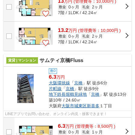
13
万
円
(管理費等：10,000円 )
0ヶ月
2ヶ月
敷金
礼金
7階 / 1LDK / 42.24㎡
13.2
万
円
(管理費等：10,000円 )
0ヶ月
2ヶ月
敷金
礼金
7階 / 1LDK / 42.24㎡
サムティ京橋Fⅼuss
賃貸 | マンション
敷0
6.3
万円
大阪環状線
「
京橋
」駅 徒歩6分
片町線
「
京橋
」駅 徒歩9分
地下鉄長堀鶴見緑地
「
京橋
」駅 徒歩13分
築10年 / 24.60㎡
大阪府
大阪市城東区
新喜多
１丁目
LINEアプリでお問い合わせ、オンライン内見・接客できます！
6.3
万
円
(管理費等：8,500円 )
0ヶ月
1ヶ月
敷金
礼金