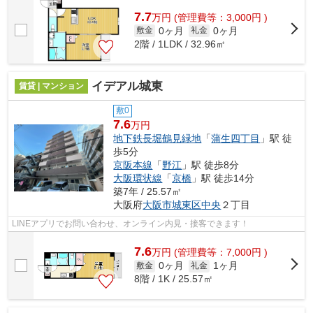
7.7
万
円
(管理費等：3,000円 )
0ヶ月
0ヶ月
敷金
礼金
2階 / 1LDK / 32.96㎡
イデアル城東
賃貸 | マンション
敷0
7.6
万円
地下鉄長堀鶴見緑地
「
蒲生四丁目
」駅 徒
歩5分
京阪本線
「
野江
」駅 徒歩8分
大阪環状線
「
京橋
」駅 徒歩14分
築7年 / 25.57㎡
大阪府
大阪市城東区
中央
２丁目
LINEアプリでお問い合わせ、オンライン内見・接客できます！
7.6
万
円
(管理費等：7,000円 )
0ヶ月
1ヶ月
敷金
礼金
8階 / 1K / 25.57㎡