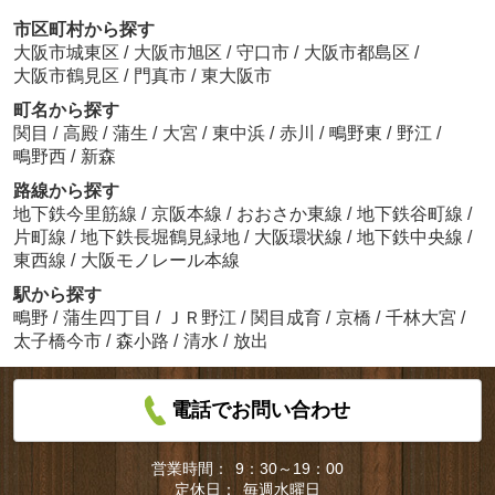
市区町村から探す
大阪市城東区
/
大阪市旭区
/
守口市
/
大阪市都島区
/
大阪市鶴見区
/
門真市
/
東大阪市
町名から探す
関目
/
高殿
/
蒲生
/
大宮
/
東中浜
/
赤川
/
鴫野東
/
野江
/
鴫野西
/
新森
路線から探す
地下鉄今里筋線
/
京阪本線
/
おおさか東線
/
地下鉄谷町線
/
片町線
/
地下鉄長堀鶴見緑地
/
大阪環状線
/
地下鉄中央線
/
東西線
/
大阪モノレール本線
駅から探す
鴫野
/
蒲生四丁目
/
ＪＲ野江
/
関目成育
/
京橋
/
千林大宮
/
太子橋今市
/
森小路
/
清水
/
放出
電話でお問い合わせ
営業時間：
9：30～19：00
定休日：
毎週水曜日