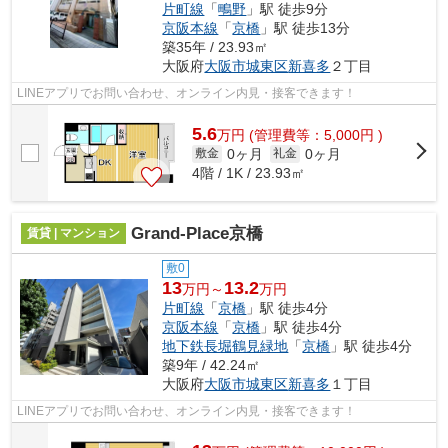
片町線
「
鴫野
」駅 徒歩9分
京阪本線
「
京橋
」駅 徒歩13分
築35年 / 23.93㎡
大阪府
大阪市城東区
新喜多
２丁目
LINEアプリでお問い合わせ、オンライン内見・接客できます！
5.6
万
円
(管理費等：5,000円 )
0ヶ月
0ヶ月
敷金
礼金
4階 / 1K / 23.93㎡
Grand-Place京橋
賃貸 | マンション
敷0
13
13.2
万円～
万円
片町線
「
京橋
」駅 徒歩4分
京阪本線
「
京橋
」駅 徒歩4分
地下鉄長堀鶴見緑地
「
京橋
」駅 徒歩4分
築9年 / 42.24㎡
大阪府
大阪市城東区
新喜多
１丁目
LINEアプリでお問い合わせ、オンライン内見・接客できます！