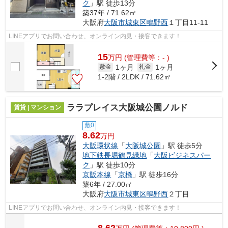
ク
」駅 徒歩13分
築37年 / 71.62㎡
大阪府
大阪市城東区
鴫野西
１丁目11-11
LINEアプリでお問い合わせ、オンライン内見・接客できます！
15
万
円
(管理費等：- )
1ヶ月
1ヶ月
敷金
礼金
1-2階 / 2LDK / 71.62㎡
ララプレイス大阪城公園ノルド
賃貸 | マンション
敷0
8.62
万円
大阪環状線
「
大阪城公園
」駅 徒歩5分
地下鉄長堀鶴見緑地
「
大阪ビジネスパー
ク
」駅 徒歩10分
京阪本線
「
京橋
」駅 徒歩16分
築6年 / 27.00㎡
大阪府
大阪市城東区
鴫野西
２丁目
LINEアプリでお問い合わせ、オンライン内見・接客できます！