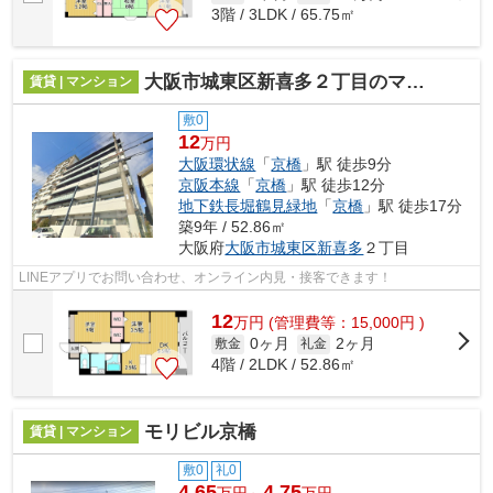
3階 / 3LDK / 65.75㎡
大阪市城東区新喜多２丁目のマンション
賃貸 | マンション
敷0
12
万円
大阪環状線
「
京橋
」駅 徒歩9分
京阪本線
「
京橋
」駅 徒歩12分
地下鉄長堀鶴見緑地
「
京橋
」駅 徒歩17分
築9年 / 52.86㎡
大阪府
大阪市城東区
新喜多
２丁目
LINEアプリでお問い合わせ、オンライン内見・接客できます！
12
万
円
(管理費等：15,000円 )
0ヶ月
2ヶ月
敷金
礼金
4階 / 2LDK / 52.86㎡
モリビル京橋
賃貸 | マンション
敷0
礼0
4.65
4.75
万円～
万円