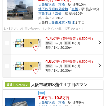
大阪環状線
「
京橋
」駅 徒歩10分
地下鉄長堀鶴見緑地
「
京橋
」駅 徒歩13分
京阪本線
「
京橋
」駅 徒歩10分
築36年 / 20.30㎡
大阪府
大阪市城東区
野江
１丁目
LINEアプリでお問い合わせ、オンライン内見・接客できます！
4.75
万
円
(管理費等：6,500円 )
0ヶ月
0ヶ月
敷金
礼金
5階 / 1K / 20.30㎡
4.65
万
円
(管理費等：6,500円 )
0ヶ月
0ヶ月
敷金
礼金
7階 / 1K / 20.30㎡
大阪市城東区蒲生１丁目のマンション
賃貸 | マンション
敷0
7.6
10.8
万円～
万円
大阪環状線
「
京橋
」駅 徒歩9分