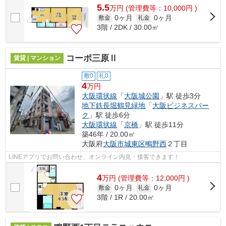
5.5
万
円
(管理費等：10,000円 )
0ヶ月
0ヶ月
敷金
礼金
3階 / 2DK / 30.00㎡
コーポ三原Ⅱ
賃貸 | マンション
敷0
礼0
4
万円
大阪環状線
「
大阪城公園
」駅 徒歩3分
地下鉄長堀鶴見緑地
「
大阪ビジネスパー
ク
」駅 徒歩6分
大阪環状線
「
京橋
」駅 徒歩11分
築46年 / 20.00㎡
大阪府
大阪市城東区
鴫野西
２丁目
LINEアプリでお問い合わせ、オンライン内見・接客できます！
4
万
円
(管理費等：12,000円 )
0ヶ月
0ヶ月
敷金
礼金
3階 / 1R / 20.00㎡