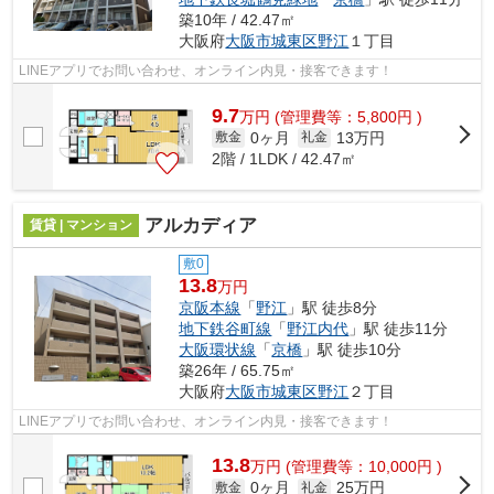
築10年 / 42.47㎡
大阪府
大阪市城東区
野江
１丁目
LINEアプリでお問い合わせ、オンライン内見・接客できます！
9.7
万
円
(管理費等：5,800円 )
0ヶ月
13万円
敷金
礼金
2階 / 1LDK / 42.47㎡
アルカディア
賃貸 | マンション
敷0
13.8
万円
京阪本線
「
野江
」駅 徒歩8分
地下鉄谷町線
「
野江内代
」駅 徒歩11分
大阪環状線
「
京橋
」駅 徒歩10分
築26年 / 65.75㎡
大阪府
大阪市城東区
野江
２丁目
LINEアプリでお問い合わせ、オンライン内見・接客できます！
13.8
万
円
(管理費等：10,000円 )
0ヶ月
25万円
敷金
礼金