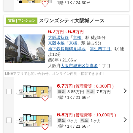
1階 / 1K / 24.60㎡
スワンズシティ大阪城ノース
賃貸 | マンション
6.7
6.8
万円～
万円
大阪環状線
「
京橋
」駅 徒歩8分
京阪本線
「
京橋
」駅 徒歩9分
地下鉄長堀鶴見緑地
「
蒲生四丁目
」駅 徒
歩12分
築8年 / 21.66㎡
大阪府
大阪市城東区
新喜多
１丁目
LINEアプリでお問い合わせ、オンライン内見・接客できます！
6.7
万
円
(管理費等：8,000円 )
3.85万円
7.5万円
敷金
礼金
7階 / 1K / 21.66㎡
6.8
万
円
(管理費等：10,000円 )
0ヶ月
1ヶ月
敷金
礼金
7階 / 1K / 21.66㎡