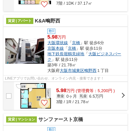
7階 / 1DK / 37.17㎡
K&A鴫野西
賃貸 | アパート
敷0
5.98
万円
大阪環状線
「
京橋
」駅 徒歩6分
京阪本線
「
京橋
」駅 徒歩11分
地下鉄長堀鶴見緑地
「
大阪ビジネスパー
ク
」駅 徒歩11分
築3年 / 21.78㎡
大阪府
大阪市城東区
鴫野西
１丁目
LINEアプリでお問い合わせ、オンライン内見・接客できます！
5.98
万
円
(管理費等：5,200円 )
0ヶ月
6.5万円
敷金
礼金
3階 / 1R / 21.78㎡
サンファースト京橋
賃貸 | マンション
敷0