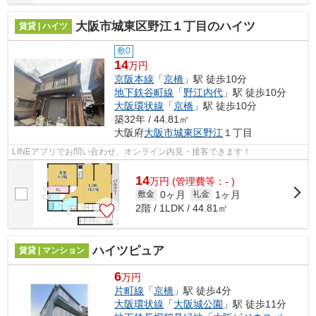
大阪市城東区野江１丁目のハイツ
賃貸 | ハイツ
敷0
14
万円
京阪本線
「
京橋
」駅 徒歩10分
地下鉄谷町線
「
野江内代
」駅 徒歩10分
大阪環状線
「
京橋
」駅 徒歩10分
築32年 / 44.81㎡
大阪府
大阪市城東区
野江
１丁目
LINEアプリでお問い合わせ、オンライン内見・接客できます！
14
万
円
(管理費等：- )
0ヶ月
1ヶ月
敷金
礼金
2階 / 1LDK / 44.81㎡
ハイツピュア
賃貸 | マンション
6
万円
片町線
「
京橋
」駅 徒歩4分
大阪環状線
「
大阪城公園
」駅 徒歩11分