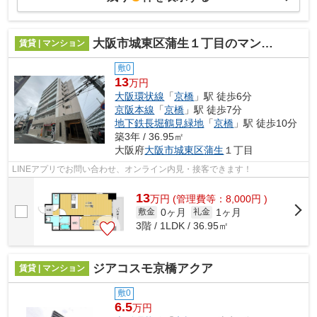
大阪市城東区蒲生１丁目のマンション
賃貸 | マンション
敷0
13
万円
大阪環状線
「
京橋
」駅 徒歩6分
京阪本線
「
京橋
」駅 徒歩7分
地下鉄長堀鶴見緑地
「
京橋
」駅 徒歩10分
築3年 / 36.95㎡
大阪府
大阪市城東区
蒲生
１丁目
LINEアプリでお問い合わせ、オンライン内見・接客できます！
13
万
円
(管理費等：8,000円 )
0ヶ月
1ヶ月
敷金
礼金
3階 / 1LDK / 36.95㎡
ジアコスモ京橋アクア
賃貸 | マンション
敷0
6.5
万円