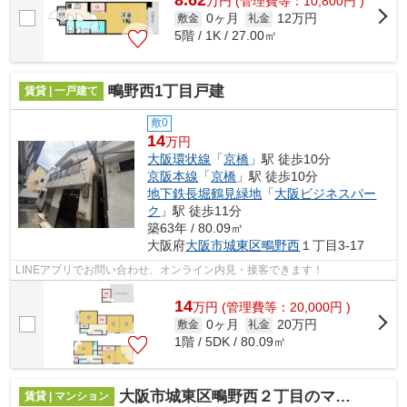
8.62
万
円
(管理費等：10,800円 )
0ヶ月
12万円
敷金
礼金
5階 / 1K / 27.00㎡
鴫野西1丁目戸建
賃貸 | 一戸建て
敷0
14
万円
大阪環状線
「
京橋
」駅 徒歩10分
京阪本線
「
京橋
」駅 徒歩10分
地下鉄長堀鶴見緑地
「
大阪ビジネスパー
ク
」駅 徒歩11分
築63年 / 80.09㎡
大阪府
大阪市城東区
鴫野西
１丁目3-17
LINEアプリでお問い合わせ、オンライン内見・接客できます！
14
万
円
(管理費等：20,000円 )
0ヶ月
20万円
敷金
礼金
1階 / 5DK / 80.09㎡
大阪市城東区鴫野西２丁目のマンション
賃貸 | マンション