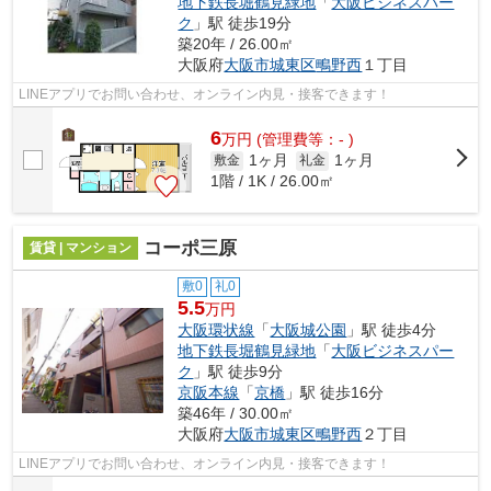
地下鉄長堀鶴見緑地
「
大阪ビジネスパー
ク
」駅 徒歩19分
築20年 / 26.00㎡
大阪府
大阪市城東区
鴫野西
１丁目
LINEアプリでお問い合わせ、オンライン内見・接客できます！
6
万
円
(管理費等：- )
1ヶ月
1ヶ月
敷金
礼金
1階 / 1K / 26.00㎡
コーポ三原
賃貸 | マンション
敷0
礼0
5.5
万円
大阪環状線
「
大阪城公園
」駅 徒歩4分
地下鉄長堀鶴見緑地
「
大阪ビジネスパー
ク
」駅 徒歩9分
京阪本線
「
京橋
」駅 徒歩16分
築46年 / 30.00㎡
大阪府
大阪市城東区
鴫野西
２丁目
LINEアプリでお問い合わせ、オンライン内見・接客できます！