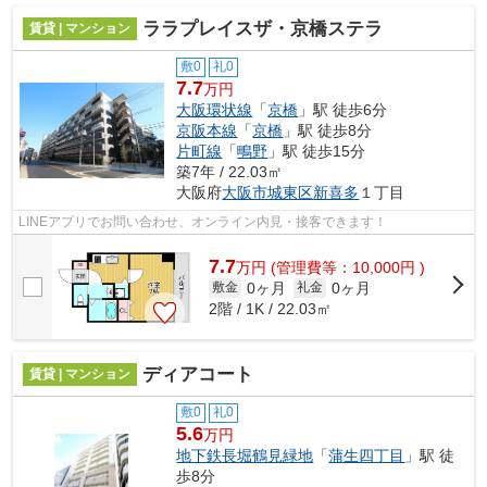
ララプレイスザ・京橋ステラ
賃貸 | マンション
敷0
礼0
7.7
万円
大阪環状線
「
京橋
」駅 徒歩6分
京阪本線
「
京橋
」駅 徒歩8分
片町線
「
鴫野
」駅 徒歩15分
築7年 / 22.03㎡
大阪府
大阪市城東区
新喜多
１丁目
LINEアプリでお問い合わせ、オンライン内見・接客できます！
7.7
万
円
(管理費等：10,000円 )
0ヶ月
0ヶ月
敷金
礼金
2階 / 1K / 22.03㎡
ディアコート
賃貸 | マンション
敷0
礼0
5.6
万円
地下鉄長堀鶴見緑地
「
蒲生四丁目
」駅 徒
歩8分