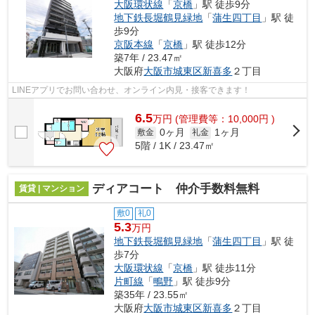
大阪環状線
「
京橋
」駅 徒歩9分
地下鉄長堀鶴見緑地
「
蒲生四丁目
」駅 徒
歩9分
京阪本線
「
京橋
」駅 徒歩12分
築7年 / 23.47㎡
大阪府
大阪市城東区
新喜多
２丁目
LINEアプリでお問い合わせ、オンライン内見・接客できます！
6.5
万
円
(管理費等：10,000円 )
0ヶ月
1ヶ月
敷金
礼金
5階 / 1K / 23.47㎡
ディアコート 仲介手数料無料
賃貸 | マンション
敷0
礼0
5.3
万円
地下鉄長堀鶴見緑地
「
蒲生四丁目
」駅 徒
歩7分
大阪環状線
「
京橋
」駅 徒歩11分
片町線
「
鴫野
」駅 徒歩9分
築35年 / 23.55㎡
大阪府
大阪市城東区
新喜多
２丁目