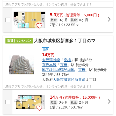
LINEアプリでお問い合わせ、オンライン内見・接客できます！
5.3
万
円
(管理費等：5,000円 )
0ヶ月
0ヶ月
敷金
礼金
7階 / 1K / 23.55㎡
大阪市城東区新喜多１丁目のマンション
賃貸 | マンション
敷0
14
万円
大阪環状線
「
京橋
」駅 徒歩3分
京阪本線
「
京橋
」駅 徒歩6分
地下鉄長堀鶴見緑地
「
京橋
」駅 徒歩9分
築49年 / 53.76㎡
大阪府
大阪市城東区
新喜多
１丁目
LINEアプリでお問い合わせ、オンライン内見・接客できます！
14
万
円
(管理費等：15,000円 )
0ヶ月
2ヶ月
敷金
礼金
1階 / 2LDK / 53.76㎡