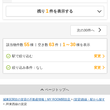
1
残り
件を表示する
次の30件へ
55
63
1～30
該当物件数
棟
空き数
件
棟を表示
駅で絞り込む
変更
変更
絞り込み条件：
なし
ページトップへ
城東区関目の賃貸の不動産情報｜MY ROOM関目店
>
(賃貸)路線・駅から探す
>
JR東西線の賃貸