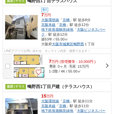
鴫野西1丁目テラスハウス
賃貸 | テラス
敷0
7
万円
大阪環状線
「
京橋
」駅 徒歩8分
京阪本線
「
京橋
」駅 徒歩12分
地下鉄長堀鶴見緑地
「
大阪ビジネスパー
ク
」駅 徒歩12分
築53年 / 55.00㎡
大阪府
大阪市城東区
鴫野西
１丁目
LINEアプリでお問い合わせ、オンライン内見・接客できます！
7
万
円
(管理費等：10,000円 )
0ヶ月
15万円
敷金
礼金
1-2階 / 4K / 55.00㎡
鴫野西1丁目戸建（テラスハウス）
賃貸 | テラス
15
万円
大阪環状線
「
京橋
」駅 徒歩11分
京阪本線
「
京橋
」駅 徒歩11分
地下鉄長堀鶴見緑地
「
大阪ビジネスパー