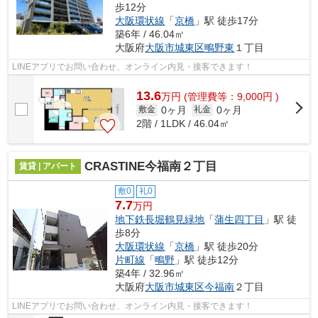
歩12分
大阪環状線
「
京橋
」駅 徒歩17分
築6年 / 46.04㎡
大阪府
大阪市城東区
鴫野東
１丁目
LINEアプリでお問い合わせ、オンライン内見・接客できます！
13.6
万
円
(管理費等：9,000円 )
0ヶ月
0ヶ月
敷金
礼金
2階 / 1LDK / 46.04㎡
CRASTINE今福南２丁目
賃貸 | アパート
敷0
礼0
7.7
万円
地下鉄長堀鶴見緑地
「
蒲生四丁目
」駅 徒
歩8分
大阪環状線
「
京橋
」駅 徒歩20分
片町線
「
鴫野
」駅 徒歩12分
築4年 / 32.96㎡
大阪府
大阪市城東区
今福南
２丁目
LINEアプリでお問い合わせ、オンライン内見・接客できます！