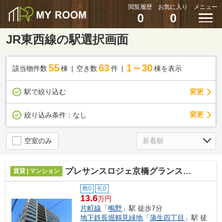
閲覧履歴
お気に入り
メニュー
0
0
JR東西線の駅選択画面
55
63
1～30
該当物件数
棟
空き数
件
棟を表示
駅で絞り込む
変更
変更
絞り込み条件：
なし
空室のみ
プレサンスロジェ京橋グランスクエア
賃貸 | マンション
敷0
礼0
13.6
万円
片町線
「
鴫野
」駅 徒歩7分
地下鉄長堀鶴見緑地
「
蒲生四丁目
」駅 徒