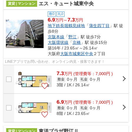
エス・キュート城東中央
賃貸 | マンション
敷0
礼0
6.9
7.3
万円～
万円
地下鉄長堀鶴見緑地
「
蒲生四丁目
」駅 徒
歩8分
京阪本線
「
野江
」駅 徒歩7分
大阪環状線
「
京橋
」駅 徒歩15分
築16年 / 23.65㎡～26.14㎡
大阪府
大阪市城東区
中央
２丁目
LINEアプリでお問い合わせ、オンライン内見・接客できます！
7.3
万
円
(管理費等：7,000円 )
0ヶ月
0ヶ月
敷金
礼金
3階 / 1K / 26.14㎡
6.9
万
円
(管理費等：7,000円 )
0ヶ月
0ヶ月
敷金
礼金
8階 / 1K / 23.65㎡
東洋プラザ野江Ⅱ
賃貸 | マンション