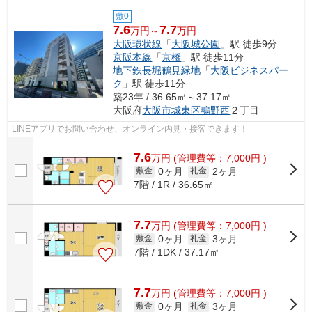
敷0
7.6
7.7
万円～
万円
大阪環状線
「
大阪城公園
」駅 徒歩9分
京阪本線
「
京橋
」駅 徒歩11分
地下鉄長堀鶴見緑地
「
大阪ビジネスパー
ク
」駅 徒歩11分
築23年 / 36.65㎡～37.17㎡
大阪府
大阪市城東区
鴫野西
２丁目
LINEアプリでお問い合わせ、オンライン内見・接客できます！
7.6
万
円
(管理費等：7,000円 )
0ヶ月
2ヶ月
敷金
礼金
7階 / 1R / 36.65㎡
7.7
万
円
(管理費等：7,000円 )
0ヶ月
3ヶ月
敷金
礼金
7階 / 1DK / 37.17㎡
7.7
万
円
(管理費等：7,000円 )
0ヶ月
3ヶ月
敷金
礼金