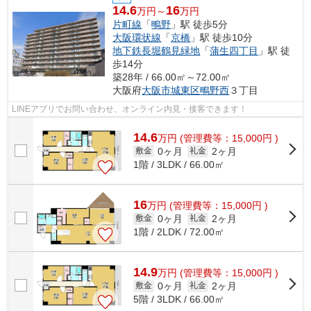
14.6
16
万円～
万円
片町線
「
鴫野
」駅 徒歩5分
大阪環状線
「
京橋
」駅 徒歩10分
地下鉄長堀鶴見緑地
「
蒲生四丁目
」駅 徒
歩14分
築28年 / 66.00㎡～72.00㎡
大阪府
大阪市城東区
鴫野西
３丁目
LINEアプリでお問い合わせ、オンライン内見・接客できます！
14.6
万
円
(管理費等：15,000円 )
0ヶ月
2ヶ月
敷金
礼金
1階 / 3LDK / 66.00㎡
16
万
円
(管理費等：15,000円 )
0ヶ月
2ヶ月
敷金
礼金
1階 / 2LDK / 72.00㎡
14.9
万
円
(管理費等：15,000円 )
0ヶ月
2ヶ月
敷金
礼金
5階 / 3LDK / 66.00㎡