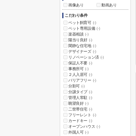
画像あり
動画あり
こだわり条件
ペット飼育可
(-)
ペット専用設備
(-)
楽器相談
(-)
陽当り良好
(-)
閑静な住宅地
(-)
デザイナーズ
(-)
リノベーション済
(-)
保証人不要
(-)
事務所可
(-)
２人入居可
(-)
バリアフリー
(-)
分割可
(-)
分譲タイプ
(-)
管理人常駐
(-)
眺望良好
(-)
二世帯住宅
(-)
フリーレント
(-)
カードキー
(-)
オープンハウス
(-)
外国人可
(-)