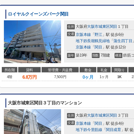
ロイヤルクイーンズパーク関目
大阪府
大阪市城東区
関目
１丁目
住所
交通
京阪本線
「
野江
」駅 徒歩6分
地下鉄長堀鶴見緑地
「
蒲生四丁目
京阪本線
「
関目
」駅 徒歩12分
築19年
7階建
鉄筋
築年
階数
構造
所在階
賃料
管理費・共益費
敷金
礼金
間取り
6.8
万円
0ヶ月
4階
7,500円
1ヶ月
1K
2
大阪市城東区関目３丁目のマンション
大阪府
大阪市城東区
関目
３丁目
住所
交通
京阪本線
「
関目
」駅 徒歩4分
地下鉄今里筋線
「
関目成育
」駅 徒