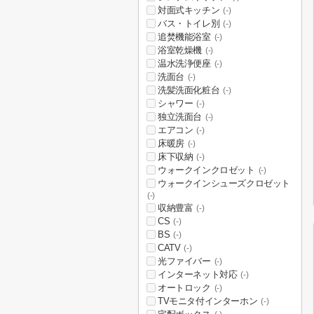
対面式キッチン
(-)
バス・トイレ別
(-)
追焚機能浴室
(-)
浴室乾燥機
(-)
温水洗浄便座
(-)
洗面台
(-)
洗髪洗面化粧台
(-)
シャワー
(-)
独立洗面台
(-)
エアコン
(-)
床暖房
(-)
床下収納
(-)
ウォークインクロゼット
(-)
ウォークインシューズクロゼット
(-)
収納豊富
(-)
CS
(-)
BS
(-)
CATV
(-)
光ファイバー
(-)
インターネット対応
(-)
オートロック
(-)
TVモニタ付インターホン
(-)