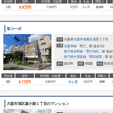
所在階
賃料
管理費・共益費
敷金
礼金
間取り
8.9
万円
1階
7,000円
5万円
2ヶ月
1LDK
4
栄コーポ
大阪府
大阪市城東区
成育
２丁目
住所
交通
京阪本線
「
野江
」駅 徒歩1分
地下鉄谷町線
「
野江内代
」駅 徒歩
地下鉄今里筋線
「
関目成育
」駅 徒
築53年
4階建
鉄骨
築年
階数
構造
所在階
賃料
管理費・共益費
敷金
礼金
間取り
6.7
万円
0ヶ月
3階
3,000円
10万円
1DK
大阪市旭区森小路１丁目のマンション