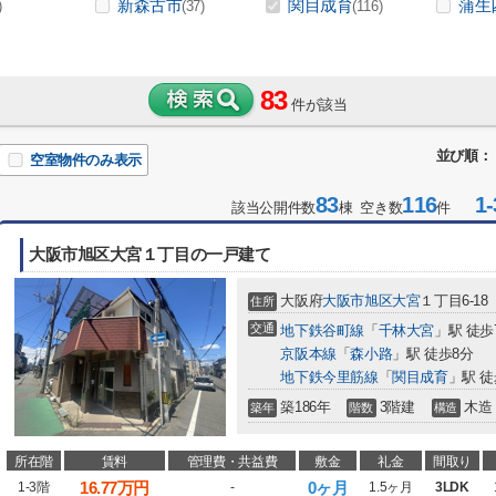
新森古市
関目成育
蒲生
)
(37)
(116)
83
件が該当
並び順：
空室物件のみ表示
83
116
1-
該当公開件数
棟 空き数
件
大阪市旭区大宮１丁目の一戸建て
大阪府
大阪市旭区
大宮
１丁目6-18
住所
交通
地下鉄谷町線
「
千林大宮
」駅 徒歩
京阪本線
「
森小路
」駅 徒歩8分
地下鉄今里筋線
「
関目成育
」駅 徒
築186年
3階建
木造
築年
階数
構造
所在階
賃料
管理費・共益費
敷金
礼金
間取り
16.77
万円
0ヶ月
1-3階
-
1.5ヶ月
3LDK