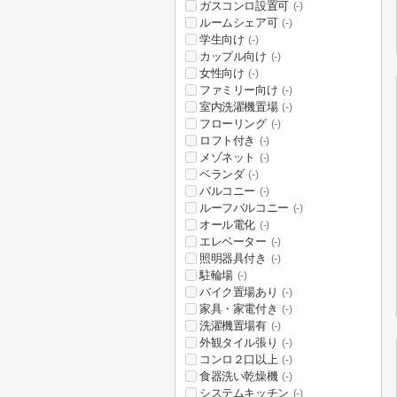
ガスコンロ設置可
(-)
ルームシェア可
(-)
学生向け
(-)
カップル向け
(-)
女性向け
(-)
ファミリー向け
(-)
室内洗濯機置場
(-)
フローリング
(-)
ロフト付き
(-)
メゾネット
(-)
ベランダ
(-)
バルコニー
(-)
ルーフバルコニー
(-)
オール電化
(-)
エレベーター
(-)
照明器具付き
(-)
駐輪場
(-)
バイク置場あり
(-)
家具・家電付き
(-)
洗濯機置場有
(-)
外観タイル張り
(-)
コンロ２口以上
(-)
食器洗い乾燥機
(-)
システムキッチン
(-)