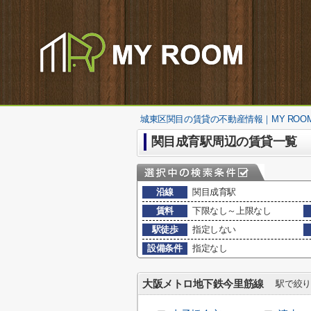
城東区関目の賃貸の不動産情報｜MY ROO
関目成育駅周辺の賃貸一覧
沿線
関目成育駅
賃料
下限なし～上限なし
駅徒歩
指定しない
設備条件
指定なし
大阪メトロ地下鉄今里筋線
駅で絞り