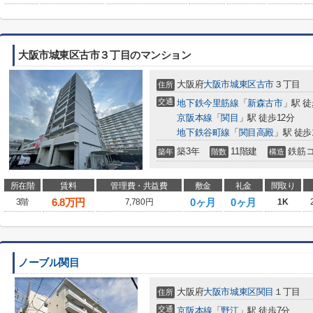
大阪市城東区古市３丁目のマンション
大阪府
大阪市城東区
古市
３丁目
住所
交通
地下鉄今里筋線
「
新森古市
」駅 徒
京阪本線
「
関目
」駅 徒歩12分
地下鉄谷町線
「
関目高殿
」駅 徒歩
築3年
11階建
鉄筋
築年
階数
構造
所在階
賃料
管理費・共益費
敷金
礼金
間取り
6.8
万円
0ヶ月
0ヶ月
3階
7,780円
1K
ノーブル関目
大阪府
大阪市城東区
関目
１丁目
住所
交通
京阪本線
「
野江
」駅 徒歩7分