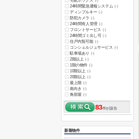
宅配ボックス
(-)
24時間緊急通報システム
(-)
ディンプルキー
(-)
防犯カメラ
(-)
24時間有人管理
(-)
フロントサービス
(-)
24時間ゴミ出し可
(-)
住戸内覧可能
(-)
コンシェルジュサービス
(-)
駐車場あり
(-)
2階以上
(-)
1階の物件
(-)
10階以上
(-)
20階以上
(-)
最上階
(-)
南向き
(-)
角部屋
(-)
83
件が該当
新着物件