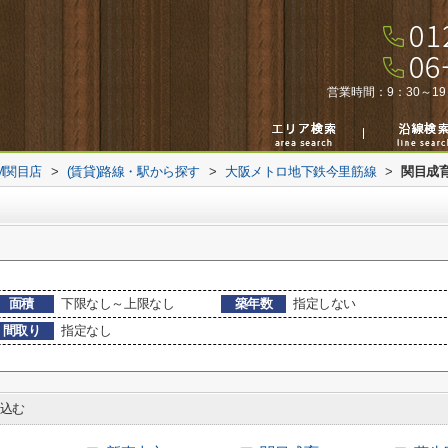
営業時間：
9：30～19
M関目店
>
(賃貸)路線・駅から探す
>
大阪メトロ地下鉄今里筋線
>
関目成
面積
下限なし～上限なし
築年数
指定しない
間取り
指定なし
込む