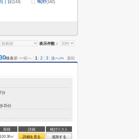
四丁目
鴫野
(144)
(140)
表示件数：
30
棟表示
<<前へ
1
2
3
次へ>>
最初
7分
歩15分
面積
詳細
検討リスト
100.38㎡
詳細を見る
追加する