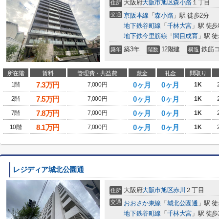
大阪府
大阪市旭区
森小路
１丁目
住所
交通
京阪本線
「
森小路
」駅 徒歩2分
地下鉄谷町線
「
千林大宮
」駅 徒歩
地下鉄今里筋線
「
関目成育
」駅 徒
築3年
12階建
鉄筋
築年
階数
構造
所在階
賃料
管理費・共益費
敷金
礼金
間取り
7.3
万円
0ヶ月
0ヶ月
1階
7,000円
1K
7.5
万円
0ヶ月
0ヶ月
2階
7,000円
1K
7.8
万円
0ヶ月
0ヶ月
7階
7,000円
1K
8.1
万円
0ヶ月
0ヶ月
10階
7,000円
1K
レジディア城北公園通
大阪府
大阪市旭区
赤川
２丁目
住所
交通
おおさか東線
「
城北公園通
」駅 徒
地下鉄谷町線
「
千林大宮
」駅 徒歩