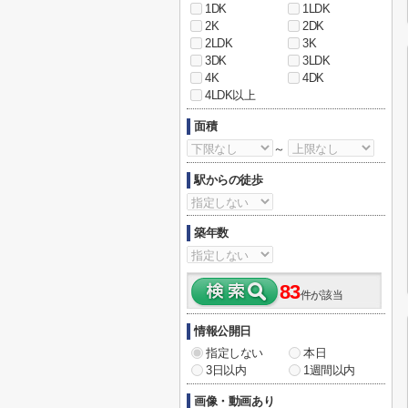
1DK
1LDK
2K
2DK
2LDK
3K
3DK
3LDK
4K
4DK
4LDK以上
面積
～
駅からの徒歩
築年数
83
件が該当
情報公開日
指定しない
本日
3日以内
1週間以内
画像・動画あり