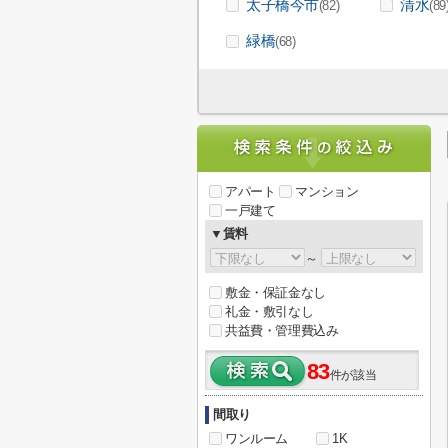
太子橋今市
清水
(82)
(89
緑橋
(68)
アパート
マンション
一戸建て
▼賃料
～
敷金・保証金なし
礼金・敷引なし
共益費・管理費込み
83
件が該当
間取り
ワンルーム
1K