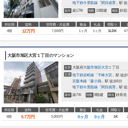
地下鉄今里筋線
「
関目成育
」駅 徒
築17年
10階建
鉄筋
築年
階数
構造
所在階
賃料
管理費・共益費
敷金
礼金
間取り
12
万円
4階
7,000円
1ヶ月
1ヶ月
1LDK
47
大阪市旭区大宮１丁目のマンション
大阪府
大阪市旭区
大宮
１丁目
住所
交通
地下鉄谷町線
「
千林大宮
」駅 徒歩
京阪本線
「
森小路
」駅 徒歩6分
地下鉄今里筋線
「
関目成育
」駅 徒
築7年
8階建
鉄骨造
築年
階数
構造
所在階
賃料
管理費・共益費
敷金
礼金
間取り
5.7
万円
0ヶ月
0ヶ月
6階
5,000円
1K