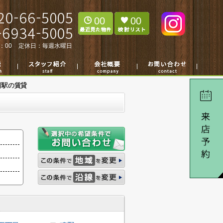
00
00
：00
定休日：
毎週水曜日
育駅の賃貸