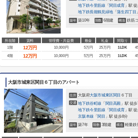
地下鉄今里筋線
「
関目成育
」駅 徒
地下鉄長堀鶴見緑地
「
蒲生四丁目
築10年
6階建
鉄筋
築年
階数
構造
所在階
賃料
管理費・共益費
敷金
礼金
間取り
12
万円
1階
10,000円
5万円
25万円
1LDK
4
12
万円
4階
10,000円
5万円
25万円
1LDK
4
大阪市城東区関目６丁目のアパート
大阪府
大阪市城東区
関目
６丁目
住所
交通
地下鉄谷町線
「
関目高殿
」駅 徒歩
地下鉄今里筋線
「
関目成育
」駅 徒
京阪本線
「
関目
」駅 徒歩8分
築7年
3階建
軽量鉄
築年
階数
構造