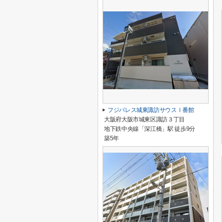
フジパレス城東諏訪サウスⅠ番館
大阪府大阪市城東区諏訪３丁目
地下鉄中央線「深江橋」駅 徒歩9分
築5年