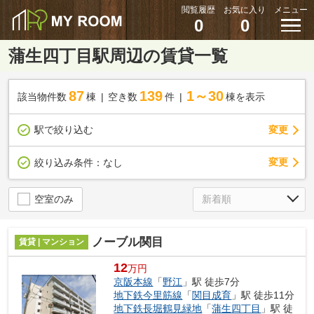
閲覧履歴
お気に入り
メニュー
0
0
蒲生四丁目駅周辺の賃貸一覧
87
139
1～30
該当物件数
棟
空き数
件
棟を表示
駅で絞り込む
変更
変更
絞り込み条件：
なし
空室のみ
ノーブル関目
賃貸 | マンション
12
万円
京阪本線
「
野江
」駅 徒歩7分
地下鉄今里筋線
「
関目成育
」駅 徒歩11分
地下鉄長堀鶴見緑地
「
蒲生四丁目
」駅 徒