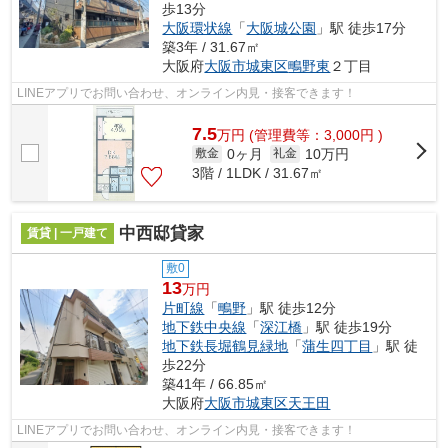
歩13分
大阪環状線
「
大阪城公園
」駅 徒歩17分
築3年 / 31.67㎡
大阪府
大阪市城東区
鴫野東
２丁目
LINEアプリでお問い合わせ、オンライン内見・接客できます！
7.5
万
円
(管理費等：3,000円 )
0ヶ月
10万円
敷金
礼金
3階 / 1LDK / 31.67㎡
中西邸貸家
賃貸 | 一戸建て
敷0
13
万円
片町線
「
鴫野
」駅 徒歩12分
地下鉄中央線
「
深江橋
」駅 徒歩19分
地下鉄長堀鶴見緑地
「
蒲生四丁目
」駅 徒
歩22分
築41年 / 66.85㎡
大阪府
大阪市城東区
天王田
LINEアプリでお問い合わせ、オンライン内見・接客できます！