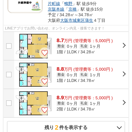
片町線
「
鴫野
」駅 徒歩9分
京阪本線
「
京橋
」駅 徒歩15分
予定 / 34.28㎡～34.78㎡
大阪府
大阪市城東区
蒲生
４丁目
LINEアプリでお問い合わせ、オンライン内見・接客できます！
8.7
万
円
(管理費等：5,000円 )
0ヶ月
1ヶ月
敷金
礼金
1階 / 1LDK / 34.28㎡
8.8
万
円
(管理費等：5,000円 )
0ヶ月
1ヶ月
敷金
礼金
1階 / 1LDK / 34.78㎡
8.9
万
円
(管理費等：5,000円 )
0ヶ月
1ヶ月
敷金
礼金
2階 / 1LDK / 34.78㎡
2
残り
件を表示する