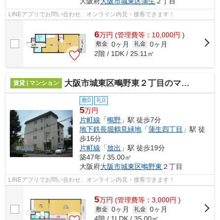
大阪府
大阪市城東区
蒲生
２丁目
LINEアプリでお問い合わせ、オンライン内見・接客できます！
6
万
円
(管理費等：10,000円 )
0ヶ月
0ヶ月
敷金
礼金
2階 / 1DK / 25.11㎡
大阪市城東区鴫野東２丁目のマンション
賃貸 | マンション
敷0
礼0
5
万円
片町線
「
鴫野
」駅 徒歩7分
地下鉄長堀鶴見緑地
「
蒲生四丁目
」駅 徒
歩16分
片町線
「
放出
」駅 徒歩19分
築47年 / 35.00㎡
大阪府
大阪市城東区
鴫野東
２丁目
LINEアプリでお問い合わせ、オンライン内見・接客できます！
5
万
円
(管理費等：3,000円 )
0ヶ月
0ヶ月
敷金
礼金
4階 / 1LDK / 35.00㎡