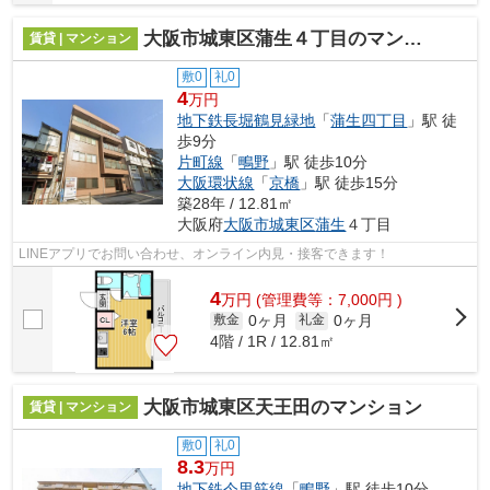
大阪市城東区蒲生４丁目のマンション
賃貸 | マンション
敷0
礼0
4
万円
地下鉄長堀鶴見緑地
「
蒲生四丁目
」駅 徒
歩9分
片町線
「
鴫野
」駅 徒歩10分
大阪環状線
「
京橋
」駅 徒歩15分
築28年 / 12.81㎡
大阪府
大阪市城東区
蒲生
４丁目
LINEアプリでお問い合わせ、オンライン内見・接客できます！
4
万
円
(管理費等：7,000円 )
0ヶ月
0ヶ月
敷金
礼金
4階 / 1R / 12.81㎡
大阪市城東区天王田のマンション
賃貸 | マンション
敷0
礼0
8.3
万円
地下鉄今里筋線
「
鴫野
」駅 徒歩10分