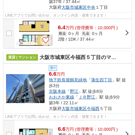
築37年 / 37.44㎡
大阪府
大阪市城東区
中央
１丁目
LINEアプリでお問い合わせ、オンライン内見・接客できます！
6.4
万
円
(管理費等：10,000円 )
0ヶ月
0ヶ月
敷金
礼金
2階 / 1DK / 37.44㎡
大阪市城東区今福西５丁目のマンション
賃貸 | マンション
敷0
6.6
万円
地下鉄長堀鶴見緑地
「
蒲生四丁目
」駅 徒
歩3分
京阪本線
「
野江
」駅 徒歩8分
おおさか東線
「
ＪＲ野江
」駅 徒歩9分
築3年 / 22.11㎡
大阪府
大阪市城東区
今福西
５丁目
LINEアプリでお問い合わせ、オンライン内見・接客できます！
6.6
万
円
(管理費等：10,000円 )
0ヶ月
1ヶ月
敷金
礼金