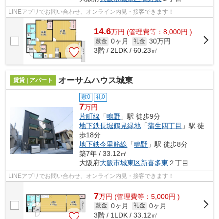
LINEアプリでお問い合わせ、オンライン内見・接客できます！
14.6
万
円
(管理費等：8,000円 )
0ヶ月
30万円
敷金
礼金
3階 / 2LDK / 60.23㎡
オーサムハウス城東
賃貸 | アパート
敷0
礼0
7
万円
片町線
「
鴫野
」駅 徒歩9分
地下鉄長堀鶴見緑地
「
蒲生四丁目
」駅 徒
歩18分
地下鉄今里筋線
「
鴫野
」駅 徒歩8分
築7年 / 33.12㎡
大阪府
大阪市城東区
新喜多東
２丁目
LINEアプリでお問い合わせ、オンライン内見・接客できます！
7
万
円
(管理費等：5,000円 )
0ヶ月
0ヶ月
敷金
礼金
3階 / 1LDK / 33.12㎡