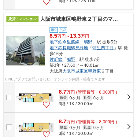
6階 / 1DK / 25.11㎡
大阪市城東区鴫野東２丁目のマンション
賃貸 | マンション
敷0
礼0
8.5
13.3
万円～
万円
地下鉄今里筋線
「
鴫野
」駅 徒歩5分
地下鉄長堀鶴見緑地
「
蒲生四丁目
」駅 徒
歩16分
片町線
「
鴫野
」駅 徒歩7分
築3年 / 27.60㎡～40.01㎡
大阪府
大阪市城東区
鴫野東
２丁目
LINEアプリでお問い合わせ、オンライン内見・接客できます！
8.7
万
円
(管理費等：8,000円 )
0ヶ月
0ヶ月
敷金
礼金
3階 / 1K / 30.00㎡
8.7
万
円
(管理費等：8,000円 )
0ヶ月
0ヶ月
敷金
礼金
3階 / 1K / 30.00㎡