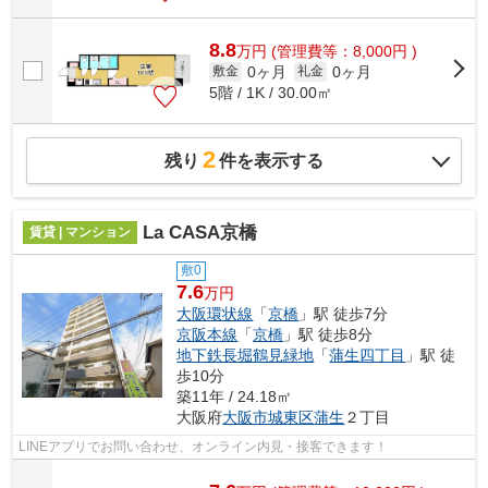
8.8
万
円
(管理費等：8,000円 )
0ヶ月
0ヶ月
敷金
礼金
5階 / 1K / 30.00㎡
2
残り
件を表示する
La CASA京橋
賃貸 | マンション
敷0
7.6
万円
大阪環状線
「
京橋
」駅 徒歩7分
京阪本線
「
京橋
」駅 徒歩8分
地下鉄長堀鶴見緑地
「
蒲生四丁目
」駅 徒
歩10分
築11年 / 24.18㎡
大阪府
大阪市城東区
蒲生
２丁目
LINEアプリでお問い合わせ、オンライン内見・接客できます！