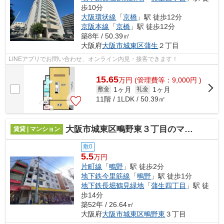
歩10分
大阪環状線
「
京橋
」駅 徒歩12分
京阪本線
「
京橋
」駅 徒歩12分
築8年 / 50.39㎡
大阪府
大阪市城東区
蒲生
２丁目
LINEアプリでお問い合わせ、オンライン内見・接客できます！
15.65
万
円
(管理費等：9,000円 )
1ヶ月
1ヶ月
敷金
礼金
11階 / 1LDK / 50.39㎡
大阪市城東区鴫野東３丁目のマンション
賃貸 | マンション
敷0
5.5
万円
片町線
「
鴫野
」駅 徒歩2分
地下鉄今里筋線
「
鴫野
」駅 徒歩1分
地下鉄長堀鶴見緑地
「
蒲生四丁目
」駅 徒
歩14分
築52年 / 26.64㎡
大阪府
大阪市城東区
鴫野東
３丁目