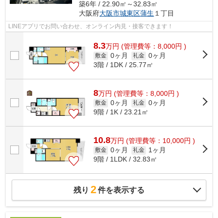
築6年 / 22.90㎡～32.83㎡
大阪府
大阪市城東区
蒲生
１丁目
LINEアプリでお問い合わせ、オンライン内見・接客できます！
8.3
万
円
(管理費等：8,000円 )
0ヶ月
0ヶ月
敷金
礼金
3階 / 1DK / 25.77㎡
8
万
円
(管理費等：8,000円 )
0ヶ月
0ヶ月
敷金
礼金
9階 / 1K / 23.21㎡
10.8
万
円
(管理費等：10,000円 )
0ヶ月
1ヶ月
敷金
礼金
9階 / 1LDK / 32.83㎡
2
残り
件を表示する