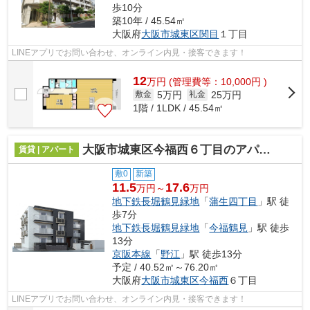
歩10分
築10年 / 45.54㎡
大阪府
大阪市城東区
関目
１丁目
LINEアプリでお問い合わせ、オンライン内見・接客できます！
12
万
円
(管理費等：10,000円 )
5万円
25万円
敷金
礼金
1階 / 1LDK / 45.54㎡
大阪市城東区今福西６丁目のアパート
賃貸 | アパート
敷0
新築
11.5
17.6
万円～
万円
地下鉄長堀鶴見緑地
「
蒲生四丁目
」駅 徒
歩7分
地下鉄長堀鶴見緑地
「
今福鶴見
」駅 徒歩
13分
京阪本線
「
野江
」駅 徒歩13分
予定 / 40.52㎡～76.20㎡
大阪府
大阪市城東区
今福西
６丁目
LINEアプリでお問い合わせ、オンライン内見・接客できます！