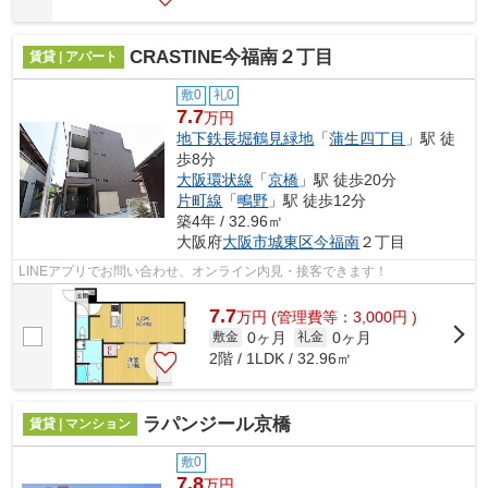
CRASTINE今福南２丁目
賃貸 | アパート
敷0
礼0
7.7
万円
地下鉄長堀鶴見緑地
「
蒲生四丁目
」駅 徒
歩8分
大阪環状線
「
京橋
」駅 徒歩20分
片町線
「
鴫野
」駅 徒歩12分
築4年 / 32.96㎡
大阪府
大阪市城東区
今福南
２丁目
LINEアプリでお問い合わせ、オンライン内見・接客できます！
7.7
万
円
(管理費等：3,000円 )
0ヶ月
0ヶ月
敷金
礼金
2階 / 1LDK / 32.96㎡
ラパンジール京橋
賃貸 | マンション
敷0
7.8
万円