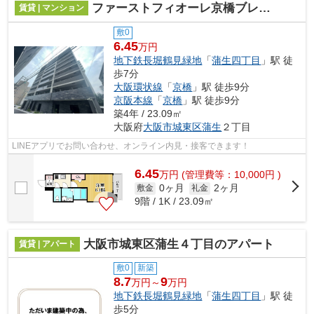
ファーストフィオーレ京橋ブレイニー
賃貸 | マンション
敷0
6.45
万円
地下鉄長堀鶴見緑地
「
蒲生四丁目
」駅 徒
歩7分
大阪環状線
「
京橋
」駅 徒歩9分
京阪本線
「
京橋
」駅 徒歩9分
築4年 / 23.09㎡
大阪府
大阪市城東区
蒲生
２丁目
LINEアプリでお問い合わせ、オンライン内見・接客できます！
6.45
万
円
(管理費等：10,000円 )
0ヶ月
2ヶ月
敷金
礼金
9階 / 1K / 23.09㎡
大阪市城東区蒲生４丁目のアパート
賃貸 | アパート
敷0
新築
8.7
9
万円～
万円
地下鉄長堀鶴見緑地
「
蒲生四丁目
」駅 徒
歩5分