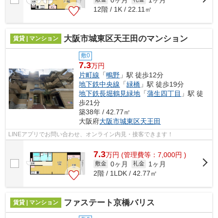
12階 / 1K / 22.11㎡
大阪市城東区天王田のマンション
賃貸 | マンション
敷0
7.3
万円
片町線
「
鴫野
」駅 徒歩12分
地下鉄中央線
「
緑橋
」駅 徒歩19分
地下鉄長堀鶴見緑地
「
蒲生四丁目
」駅 徒
歩21分
築38年 / 42.77㎡
大阪府
大阪市城東区
天王田
LINEアプリでお問い合わせ、オンライン内見・接客できます！
7.3
万
円
(管理費等：7,000円 )
0ヶ月
1ヶ月
敷金
礼金
2階 / 1LDK / 42.77㎡
ファステート京橋バリス
賃貸 | マンション