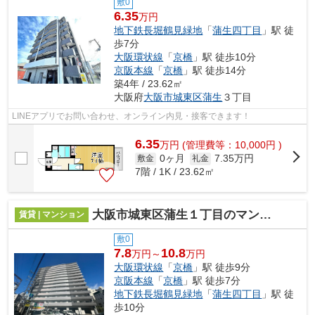
敷0
6.35
万円
地下鉄長堀鶴見緑地
「
蒲生四丁目
」駅 徒
歩7分
大阪環状線
「
京橋
」駅 徒歩10分
京阪本線
「
京橋
」駅 徒歩14分
築4年 / 23.62㎡
大阪府
大阪市城東区
蒲生
３丁目
LINEアプリでお問い合わせ、オンライン内見・接客できます！
6.35
万
円
(管理費等：10,000円 )
0ヶ月
7.35万円
敷金
礼金
7階 / 1K / 23.62㎡
大阪市城東区蒲生１丁目のマンション
賃貸 | マンション
敷0
7.8
10.8
万円～
万円
大阪環状線
「
京橋
」駅 徒歩9分
京阪本線
「
京橋
」駅 徒歩7分
地下鉄長堀鶴見緑地
「
蒲生四丁目
」駅 徒
歩10分