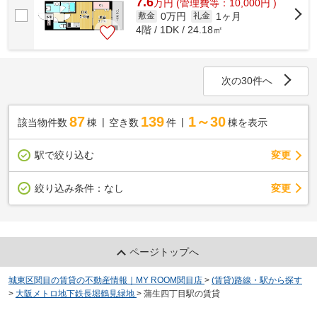
7.6
万
円
(管理費等：10,000円 )
0万円
1ヶ月
敷金
礼金
4階 / 1DK / 24.18㎡
次の30件へ
87
139
1～30
該当物件数
棟
空き数
件
棟を表示
駅で絞り込む
変更
変更
絞り込み条件：
なし
ページトップへ
城東区関目の賃貸の不動産情報｜MY ROOM関目店
>
(賃貸)路線・駅から探す
>
大阪メトロ地下鉄長堀鶴見緑地
>
蒲生四丁目駅の賃貸