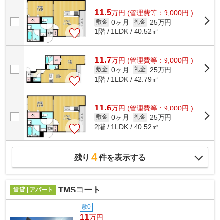
11.5
万
円
(管理費等：9,000円 )
0ヶ月
25万円
敷金
礼金
1階 / 1LDK / 40.52㎡
11.7
万
円
(管理費等：9,000円 )
0ヶ月
25万円
敷金
礼金
1階 / 1LDK / 42.79㎡
11.6
万
円
(管理費等：9,000円 )
0ヶ月
25万円
敷金
礼金
2階 / 1LDK / 40.52㎡
4
残り
件を表示する
TMSコート
賃貸 | アパート
敷0
11
万円