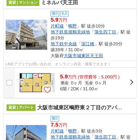
ミネルバ天王田
賃貸 | マンション
敷0
礼0
5.9
万円
片町線
「
鴫野
」駅 徒歩10分
地下鉄長堀鶴見緑地
「
蒲生四丁目
」駅 徒
歩19分
地下鉄中央線
「
深江橋
」駅 徒歩20分
築39年 / 31.00㎡
大阪府
大阪市城東区
天王田
LINEアプリでお問い合わせ、オンライン内見・接客できます！
5.9
万
円
(管理費等：5,000円 )
0ヶ月
0ヶ月
敷金
礼金
6階 / 2DK / 31.00㎡
大阪市城東区鴫野東２丁目のアパート
賃貸 | アパート
敷0
7.5
万円
片町線
「
鴫野
」駅 徒歩3分
地下鉄長堀鶴見緑地
「
蒲生四丁目
」駅 徒