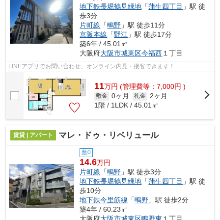
地下鉄長堀鶴見緑地
「
蒲生四丁目
」駅 徒
歩3分
片町線
「
鴫野
」駅 徒歩11分
京阪本線
「
野江
」駅 徒歩17分
築6年 / 45.01㎡
大阪府
大阪市城東区
今福西
１丁目
LINEアプリでお問い合わせ、オンライン内見・接客できます！
11
万
円
(管理費等：7,000円 )
0ヶ月
2ヶ月
敷金
礼金
1階 / 1LDK / 45.01㎡
マレ・ドゥ・リベリュール
賃貸 | アパート
敷0
14.6
万円
片町線
「
鴫野
」駅 徒歩3分
地下鉄長堀鶴見緑地
「
蒲生四丁目
」駅 徒
歩10分
地下鉄今里筋線
「
鴫野
」駅 徒歩2分
築4年 / 60.23㎡
大阪府
大阪市城東区
鴫野東
１丁目