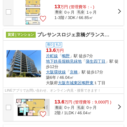
13
万
円
(管理費等：- )
0ヶ月
1ヶ月
敷金
礼金
1-3階 / 3DK / 66.85㎡
プレサンスロジェ京橋グランスクエア
賃貸 | マンション
敷0
礼0
13.6
万円
片町線
「
鴫野
」駅 徒歩7分
地下鉄長堀鶴見緑地
「
蒲生四丁目
」駅 徒
歩12分
大阪環状線
「
京橋
」駅 徒歩17分
築6年 / 46.04㎡
大阪府
大阪市城東区
鴫野東
１丁目
LINEアプリでお問い合わせ、オンライン内見・接客できます！
13.6
万
円
(管理費等：9,000円 )
0ヶ月
0ヶ月
敷金
礼金
2階 / 1LDK / 46.04㎡