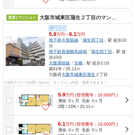
大阪市城東区蒲生２丁目のマンション
賃貸 | マンション
敷0
礼0
5.9
6.1
万円～
万円
地下鉄今里筋線
「
蒲生四丁目
」駅 徒歩10
分
地下鉄長堀鶴見緑地
「
蒲生四丁目
」駅 徒
歩10分
大阪環状線
「
京橋
」駅 徒歩11分
築41年 / 25.11㎡
大阪府
大阪市城東区
蒲生
２丁目
LINEアプリでお問い合わせ、オンライン内見・接客できます！
5.9
万
円
(管理費等：10,000円 )
0ヶ月
0ヶ月
敷金
礼金
2階 / 1DK / 25.11㎡
6.1
万
円
(管理費等：10,000円 )
0ヶ月
0ヶ月
敷金
礼金