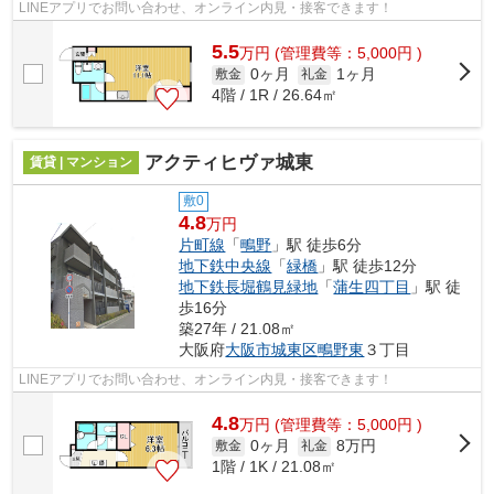
LINEアプリでお問い合わせ、オンライン内見・接客できます！
5.5
万
円
(管理費等：5,000円 )
0ヶ月
1ヶ月
敷金
礼金
4階 / 1R / 26.64㎡
アクティヒヴァ城東
賃貸 | マンション
敷0
4.8
万円
片町線
「
鴫野
」駅 徒歩6分
地下鉄中央線
「
緑橋
」駅 徒歩12分
地下鉄長堀鶴見緑地
「
蒲生四丁目
」駅 徒
歩16分
築27年 / 21.08㎡
大阪府
大阪市城東区
鴫野東
３丁目
LINEアプリでお問い合わせ、オンライン内見・接客できます！
4.8
万
円
(管理費等：5,000円 )
0ヶ月
8万円
敷金
礼金
1階 / 1K / 21.08㎡