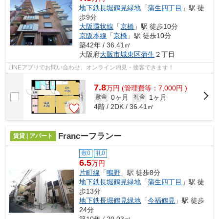
地下鉄長堀鶴見緑地
「
蒲生四丁目
」駅 徒
歩9分
大阪環状線
「
京橋
」駅 徒歩10分
京阪本線
「
京橋
」駅 徒歩10分
築42年 / 36.41㎡
大阪府
大阪市城東区
蒲生
２丁目
LINEアプリでお問い合わせ、オンライン内見・接客できます！
7.8
万
円
(管理費等：7,000円 )
0ヶ月
1ヶ月
敷金
礼金
4階 / 2DK / 36.41㎡
Francーフランー
賃貸 | アパート
敷0
礼0
6.5
万円
片町線
「
鴫野
」駅 徒歩8分
地下鉄長堀鶴見緑地
「
蒲生四丁目
」駅 徒
歩13分
地下鉄長堀鶴見緑地
「
今福鶴見
」駅 徒歩
24分
築10年 / 20.03㎡