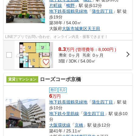
片町線
「
鴫野
」駅 徒歩12分
地下鉄長堀鶴見緑地
「
蒲生四丁目
」駅 徒
歩19分
築38年 / 54.00㎡
大阪府
大阪市城東区
天王田
LINEアプリでお問い合わせ、オンライン内見・接客できます！
8.3
万
円
(管理費等：8,000円 )
0ヶ月
0ヶ月
敷金
礼金
3階 / 3DK / 54.00㎡
ローズコーポ京橋
賃貸 | マンション
敷0
礼0
6
万円
地下鉄長堀鶴見緑地
「
蒲生四丁目
」駅 徒
歩10分
地下鉄今里筋線
「
蒲生四丁目
」駅 徒歩10
分
大阪環状線
「
京橋
」駅 徒歩12分
築41年 / 25.11㎡