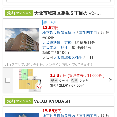
大阪市城東区蒲生２丁目のマンション
賃貸 | マンション
敷0
礼0
13.8
万円
地下鉄長堀鶴見緑地
「
蒲生四丁目
」駅 徒
歩10分
大阪環状線
「
京橋
」駅 徒歩11分
京阪本線
「
野江
」駅 徒歩14分
築50年 / 67.00㎡
大阪府
大阪市城東区
蒲生
２丁目
LINEアプリでお問い合わせ、オンライン内見・接客できます！
13.8
万
円
(管理費等：11,000円 )
0ヶ月
0ヶ月
敷金
礼金
3階 / 2LDK / 67.00㎡
W.O.B.KYOBASHI
賃貸 | マンション
15.65
万円
地下鉄長堀鶴見緑地
「
蒲生四丁目
」駅 徒