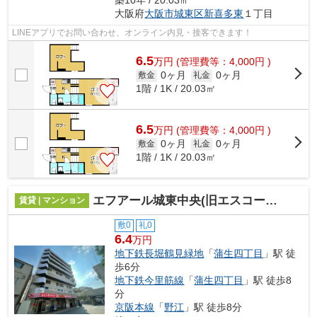
大阪府
大阪市城東区
新喜多東
１丁目
LINEアプリでお問い合わせ、オンライン内見・接客できます！
6.5
万
円
(管理費等：4,000円 )
0ヶ月
0ヶ月
敷金
礼金
1階 / 1K / 20.03㎡
6.5
万
円
(管理費等：4,000円 )
0ヶ月
0ヶ月
敷金
礼金
1階 / 1K / 20.03㎡
エフアール城東中央(旧エスコーポ城東)
賃貸 | マンション
敷0
礼0
6.4
万円
地下鉄長堀鶴見緑地
「
蒲生四丁目
」駅 徒
歩6分
地下鉄今里筋線
「
蒲生四丁目
」駅 徒歩8
分
京阪本線
「
野江
」駅 徒歩8分