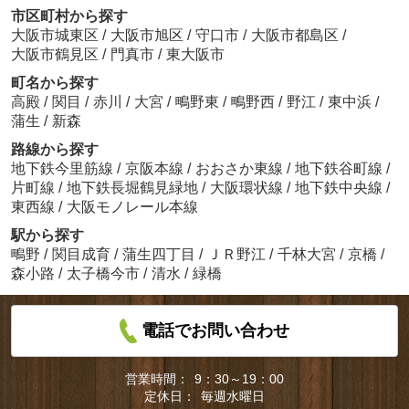
市区町村から探す
大阪市城東区
/
大阪市旭区
/
守口市
/
大阪市都島区
/
大阪市鶴見区
/
門真市
/
東大阪市
町名から探す
高殿
/
関目
/
赤川
/
大宮
/
鴫野東
/
鴫野西
/
野江
/
東中浜
/
蒲生
/
新森
路線から探す
地下鉄今里筋線
/
京阪本線
/
おおさか東線
/
地下鉄谷町線
/
片町線
/
地下鉄長堀鶴見緑地
/
大阪環状線
/
地下鉄中央線
/
東西線
/
大阪モノレール本線
駅から探す
鴫野
/
関目成育
/
蒲生四丁目
/
ＪＲ野江
/
千林大宮
/
京橋
/
森小路
/
太子橋今市
/
清水
/
緑橋
電話でお問い合わせ
営業時間：
9：30～19：00
定休日：
毎週水曜日