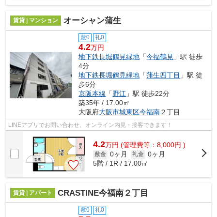
オーシャン蒲生
賃貸 | マンション
敷0
礼0
4.2
万円
地下鉄長堀鶴見緑地
「
今福鶴見
」駅 徒歩
4分
地下鉄長堀鶴見緑地
「
蒲生四丁目
」駅 徒
歩6分
京阪本線
「
野江
」駅 徒歩22分
築35年 / 17.00㎡
大阪府
大阪市城東区
今福南
２丁目
LINEアプリでお問い合わせ、オンライン内見・接客できます！
4.2
万
円
(管理費等：8,000円 )
0ヶ月
0ヶ月
敷金
礼金
5階 / 1R / 17.00㎡
CRASTINE今福南２丁目
賃貸 | アパート
敷0
礼0