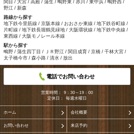
関目
/
大宮
/
高殿
/
蒲生
/
鴫野東
/
赤川
/
東中浜
/
鴫野西
/
野江
/
新森
路線から探す
地下鉄今里筋線
/
京阪本線
/
おおさか東線
/
地下鉄谷町線
/
片町線
/
地下鉄長堀鶴見緑地
/
大阪環状線
/
地下鉄中央線
/
東西線
/
大阪モノレール本線
駅から探す
鴫野
/
蒲生四丁目
/
ＪＲ野江
/
関目成育
/
京橋
/
千林大宮
/
太子橋今市
/
森小路
/
清水
/
放出
電話でお問い合わせ
営業時間：
9：30～19：00
定休日：
毎週水曜日
ホーム
会社概要
お問い合わせ
来店予約