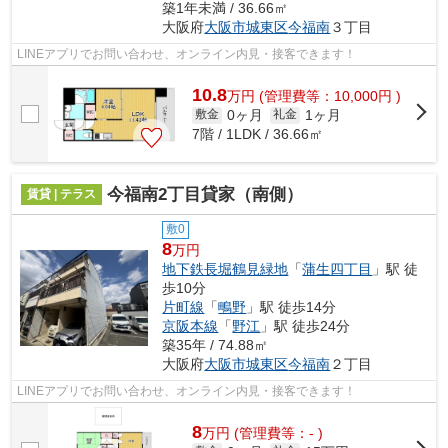
築1年未満 / 36.66㎡
大阪府
大阪市城東区
今福南
３丁目
LINEアプリでお問い合わせ、オンライン内見・接客できます！
10.8
万
円
(管理費等：10,000円 )
0ヶ月
1ヶ月
敷金
礼金
7階 / 1LDK / 36.66㎡
今福南2丁目貸家（南側）
賃貸 | テラス
敷0
8
万円
地下鉄長堀鶴見緑地
「
蒲生四丁目
」駅 徒
歩10分
片町線
「
鴫野
」駅 徒歩14分
京阪本線
「
野江
」駅 徒歩24分
築35年 / 74.88㎡
大阪府
大阪市城東区
今福南
２丁目
LINEアプリでお問い合わせ、オンライン内見・接客できます！
8
万
円
(管理費等：- )