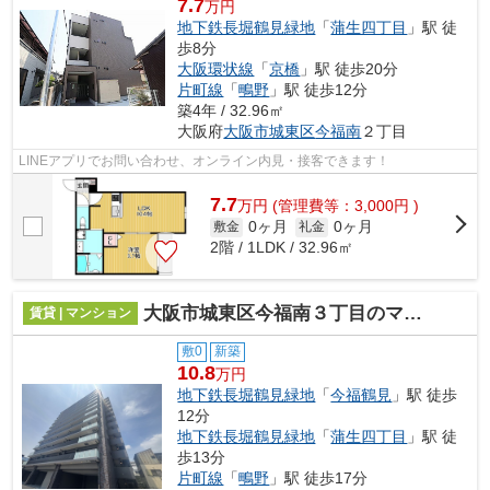
7.7
万円
地下鉄長堀鶴見緑地
「
蒲生四丁目
」駅 徒
歩8分
大阪環状線
「
京橋
」駅 徒歩20分
片町線
「
鴫野
」駅 徒歩12分
築4年 / 32.96㎡
大阪府
大阪市城東区
今福南
２丁目
LINEアプリでお問い合わせ、オンライン内見・接客できます！
7.7
万
円
(管理費等：3,000円 )
0ヶ月
0ヶ月
敷金
礼金
2階 / 1LDK / 32.96㎡
大阪市城東区今福南３丁目のマンション
賃貸 | マンション
敷0
新築
10.8
万円
地下鉄長堀鶴見緑地
「
今福鶴見
」駅 徒歩
12分
地下鉄長堀鶴見緑地
「
蒲生四丁目
」駅 徒
歩13分
片町線
「
鴫野
」駅 徒歩17分