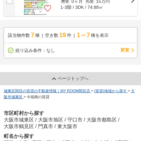
0ヶ月
15万円
敷金
礼金
1-3階 / 3DK / 74.88㎡
7
19
1～7
該当物件数
棟
空き数
件
棟を表示
変更
絞り込み条件：
なし
ページトップへ
城東区関目の賃貸の不動産情報｜MY ROOM関目店
>
(賃貸)地域から探す
>
大
阪市城東区
>
今福南の賃貸
市区町村から探す
大阪市城東区
/
大阪市旭区
/
守口市
/
大阪市都島区
/
大阪市鶴見区
/
門真市
/
東大阪市
町名から探す