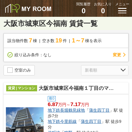
閲覧履歴
お気に入り
メニュー
0
0
大阪市城東区今福南 賃貸一覧
7
19
1～7
該当物件数
棟
空き数
件
棟を表示
変更
絞り込み条件：
なし
空室のみ
大阪市城東区今福南１丁目のマンション
賃貸 | マンション
敷0
6.87
7.17
万円～
万円
地下鉄長堀鶴見緑地
「
蒲生四丁目
」駅 徒
歩7分
地下鉄今里筋線
「
蒲生四丁目
」駅 徒歩9
分