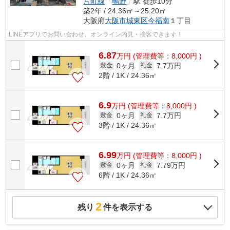
片町線
「
鴫野
」駅 徒歩10分
築2年 / 24.36㎡～25.20㎡
大阪府
大阪市城東区
今福南
１丁目
LINEアプリでお問い合わせ、オンライン内見・接客できます！
6.87
万
円
(管理費等：8,000円 )
0ヶ月
7.7万円
敷金
礼金
2階 / 1K / 24.36㎡
6.9
万
円
(管理費等：8,000円 )
0ヶ月
7.7万円
敷金
礼金
3階 / 1K / 24.36㎡
6.99
万
円
(管理費等：8,000円 )
0ヶ月
7.79万円
敷金
礼金
6階 / 1K / 24.36㎡
2
残り
件を表示する