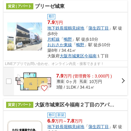
ブリーゼ城東
賃貸 | アパート
敷0
7.9
万円
地下鉄長堀鶴見緑地
「
蒲生四丁目
」駅 徒
歩8分
片町線
「
鴫野
」駅 徒歩10分
おおさか東線
「
鴫野
」駅 徒歩10分
築8年 / 34.41㎡
大阪府
大阪市城東区
今福南
１丁目
LINEアプリでお問い合わせ、オンライン内見・接客できます！
7.9
万
円
(管理費等：3,000円 )
0ヶ月
10万円
敷金
礼金
3階 / 1LDK / 34.41㎡
大阪市城東区今福南２丁目のアパート
賃貸 | アパート
敷0
新築
6.9
7.8
万円～
万円
地下鉄長堀鶴見緑地
「
蒲生四丁目
」駅 徒