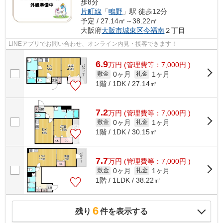
歩8分
片町線
「
鴫野
」駅 徒歩12分
予定 / 27.14㎡～38.22㎡
大阪府
大阪市城東区
今福南
２丁目
LINEアプリでお問い合わせ、オンライン内見・接客できます！
6.9
万
円
(管理費等：7,000円 )
0ヶ月
1ヶ月
敷金
礼金
1階 / 1DK / 27.14㎡
7.2
万
円
(管理費等：7,000円 )
0ヶ月
1ヶ月
敷金
礼金
1階 / 1DK / 30.15㎡
7.7
万
円
(管理費等：7,000円 )
0ヶ月
1ヶ月
敷金
礼金
1階 / 1LDK / 38.22㎡
6
残り
件を表示する