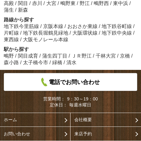
高殿
/
関目
/
赤川
/
大宮
/
鴫野東
/
野江
/
鴫野西
/
東中浜
/
蒲生
/
新森
路線から探す
地下鉄今里筋線
/
京阪本線
/
おおさか東線
/
地下鉄谷町線
/
片町線
/
地下鉄長堀鶴見緑地
/
大阪環状線
/
地下鉄中央線
/
東西線
/
大阪モノレール本線
駅から探す
鴫野
/
関目成育
/
蒲生四丁目
/
ＪＲ野江
/
千林大宮
/
京橋
/
森小路
/
太子橋今市
/
緑橋
/
清水
電話でお問い合わせ
営業時間：
9：30～19：00
定休日：
毎週水曜日
ホーム
会社概要
お問い合わせ
来店予約