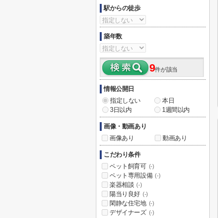
駅からの徒歩
築年数
9
件が該当
情報公開日
指定しない
本日
3日以内
1週間以内
画像・動画あり
画像あり
動画あり
こだわり条件
ペット飼育可
(-)
ペット専用設備
(-)
楽器相談
(-)
陽当り良好
(-)
閑静な住宅地
(-)
デザイナーズ
(-)