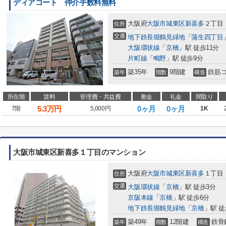
ディアコート 仲介手数料無料
大阪府
大阪市城東区
新喜多
２丁目
住所
交通
地下鉄長堀鶴見緑地
「
蒲生四丁目
大阪環状線
「
京橋
」駅 徒歩11分
片町線
「
鴫野
」駅 徒歩9分
築35年
9階建
鉄筋
築年
階数
構造
所在階
賃料
管理費・共益費
敷金
礼金
間取り
5.3
万円
0ヶ月
0ヶ月
7階
5,000円
1K
大阪市城東区新喜多１丁目のマンション
大阪府
大阪市城東区
新喜多
１丁目
住所
交通
大阪環状線
「
京橋
」駅 徒歩3分
京阪本線
「
京橋
」駅 徒歩6分
地下鉄長堀鶴見緑地
「
京橋
」駅 徒
築49年
12階建
鉄骨
築年
階数
構造