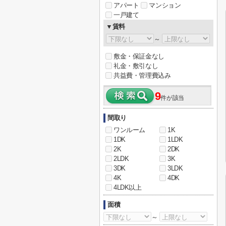
アパート
マンション
一戸建て
▼賃料
～
敷金・保証金なし
礼金・敷引なし
共益費・管理費込み
9
件が該当
間取り
ワンルーム
1K
1DK
1LDK
2K
2DK
2LDK
3K
3DK
3LDK
4K
4DK
4LDK以上
面積
～