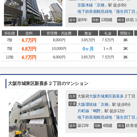
京阪本線
「
京橋
」駅 徒歩9分
地下鉄長堀鶴見緑地
「
蒲生四丁目
築8年
13階建
鉄筋
築年
階数
構造
所在階
賃料
管理費・共益費
敷金
礼金
間取り
6.7
万円
7階
8,000円
3.85万円
7.5万円
1K
6.8
万円
0ヶ月
7階
10,000円
1ヶ月
1K
6.7
万円
12階
8,000円
3.85万円
7.5万円
1K
大阪市城東区新喜多２丁目のマンション
大阪府
大阪市城東区
新喜多
２丁目
住所
交通
大阪環状線
「
京橋
」駅 徒歩8分
片町線
「
鴫野
」駅 徒歩12分
地下鉄長堀鶴見緑地
「
蒲生四丁目
築22年
4階建
鉄骨
築年
階数
構造