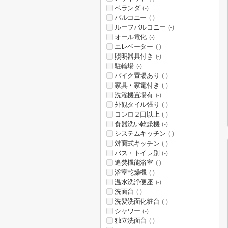
ベランダ
(-)
バルコニー
(-)
ルーフバルコニー
(-)
オール電化
(-)
エレベーター
(-)
照明器具付き
(-)
駐輪場
(-)
バイク置場あり
(-)
家具・家電付き
(-)
洗濯機置場有
(-)
外観タイル張り
(-)
コンロ２口以上
(-)
食器洗い乾燥機
(-)
システムキッチン
(-)
対面式キッチン
(-)
バス・トイレ別
(-)
追焚機能浴室
(-)
浴室乾燥機
(-)
温水洗浄便座
(-)
洗面台
(-)
洗髪洗面化粧台
(-)
シャワー
(-)
独立洗面台
(-)