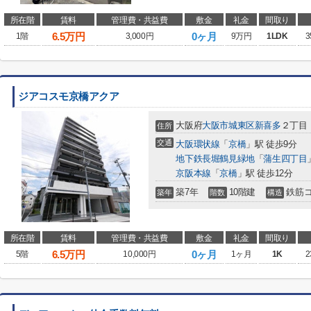
所在階
賃料
管理費・共益費
敷金
礼金
間取り
6.5
万円
0ヶ月
1階
3,000円
9万円
1LDK
3
ジアコスモ京橋アクア
大阪府
大阪市城東区
新喜多
２丁目
住所
交通
大阪環状線
「
京橋
」駅 徒歩9分
地下鉄長堀鶴見緑地
「
蒲生四丁目
京阪本線
「
京橋
」駅 徒歩12分
築7年
10階建
鉄筋
築年
階数
構造
所在階
賃料
管理費・共益費
敷金
礼金
間取り
6.5
万円
0ヶ月
5階
10,000円
1ヶ月
1K
2