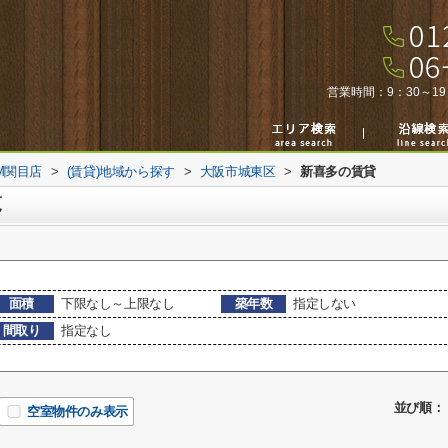
営業時間：
9：30～19
M関目店
>
(賃貸)地域から探す
>
大阪市城東区
>
新喜多の賃貸
覧
面積
下限なし～上限なし
築年数
指定しない
間取り
指定なし
並び順：
空室物件のみ表示