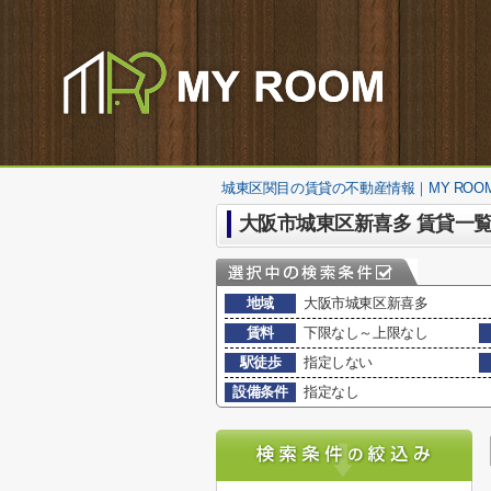
城東区関目の賃貸の不動産情報｜MY ROO
大阪市城東区新喜多 賃貸一
地域
大阪市城東区新喜多
賃料
下限なし～上限なし
駅徒歩
指定しない
設備条件
指定なし