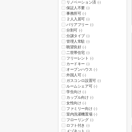
リノベーション済
(-)
保証人不要
(-)
事務所可
(-)
２人入居可
(-)
バリアフリー
(-)
分割可
(-)
分譲タイプ
(-)
管理人常駐
(-)
眺望良好
(-)
二世帯住宅
(-)
フリーレント
(-)
カードキー
(-)
オープンハウス
(-)
外国人可
(-)
ガスコンロ設置可
(-)
ルームシェア可
(-)
学生向け
(-)
カップル向け
(-)
女性向け
(-)
ファミリー向け
(-)
室内洗濯機置場
(-)
フローリング
(-)
ロフト付き
(-)
メゾネット
(-)