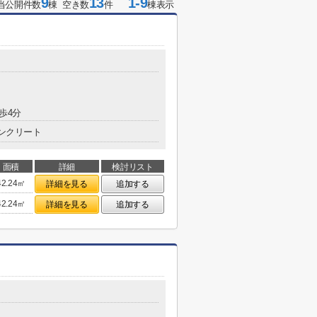
9
13
1-9
当公開件数
棟 空き数
件
棟表示
歩4分
ンクリート
面積
詳細
検討リスト
42.24㎡
詳細を見る
追加する
42.24㎡
詳細を見る
追加する