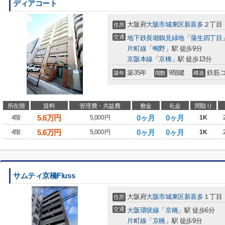
ディアコート
大阪府
大阪市城東区
新喜多
２丁目
住所
交通
地下鉄長堀鶴見緑地
「
蒲生四丁目
片町線
「
鴫野
」駅 徒歩9分
京阪本線
「
京橋
」駅 徒歩13分
築35年
9階建
鉄筋
築年
階数
構造
所在階
賃料
管理費・共益費
敷金
礼金
間取り
5.6
万円
0ヶ月
0ヶ月
4階
5,000円
1K
5.6
万円
0ヶ月
0ヶ月
4階
5,000円
1K
サムティ京橋Fⅼuss
大阪府
大阪市城東区
新喜多
１丁目
住所
交通
大阪環状線
「
京橋
」駅 徒歩6分
片町線
「
京橋
」駅 徒歩9分