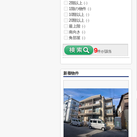
2階以上
(-)
1階の物件
(-)
10階以上
(-)
20階以上
(-)
最上階
(-)
南向き
(-)
角部屋
(-)
9
件が該当
新着物件