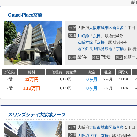
該
Grand-Place京橋
大阪府
大阪市城東区
新喜多
１丁目
住所
交通
片町線
「
京橋
」駅 徒歩4分
京阪本線
「
京橋
」駅 徒歩4分
地下鉄長堀鶴見緑地
「
京橋
」駅 徒
築9年
7階建
鉄筋コ
築年
階数
構造
所在階
賃料
管理費・共益費
敷金
礼金
間取り
13
万円
0ヶ月
7階
10,000円
2ヶ月
1LDK
13.2
万円
0ヶ月
7階
10,000円
2ヶ月
1LDK
スワンズシティ大阪城ノース
大阪府
大阪市城東区
新喜多
１丁目
住所
交通
大阪環状線
「
京橋
」駅 徒歩8分