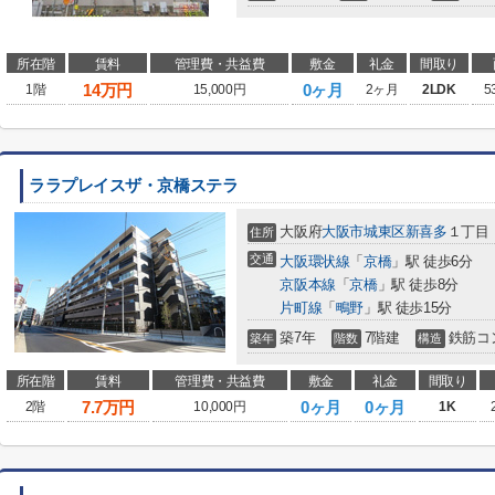
所在階
賃料
管理費・共益費
敷金
礼金
間取り
14
万円
0ヶ月
1階
15,000円
2ヶ月
2LDK
5
ララプレイスザ・京橋ステラ
大阪府
大阪市城東区
新喜多
１丁目
住所
交通
大阪環状線
「
京橋
」駅 徒歩6分
京阪本線
「
京橋
」駅 徒歩8分
片町線
「
鴫野
」駅 徒歩15分
築7年
7階建
鉄筋コ
築年
階数
構造
所在階
賃料
管理費・共益費
敷金
礼金
間取り
7.7
万円
0ヶ月
0ヶ月
2階
10,000円
1K