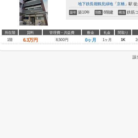
地下鉄長堀鶴見緑地
「
京橋
」駅 徒
築10年
8階建
鉄筋
築年
階数
構造
所在階
賃料
管理費・共益費
敷金
礼金
間取り
6.3
万円
0ヶ月
1階
8,500円
1ヶ月
1K
2
該