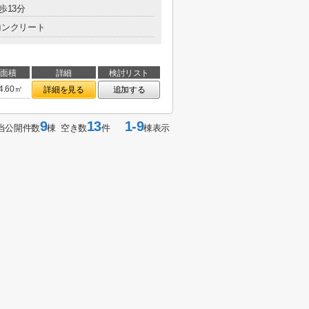
歩13分
コンクリート
面積
詳細
検討リスト
4.60㎡
詳細を見る
追加する
9
13
1-9
当公開件数
棟 空き数
件
棟表示