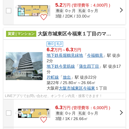
5.2
万
円
(管理費等：4,000円 )
0ヶ月
0ヶ月
敷金
礼金
3階 / 2DK / 33.00㎡
大阪市城東区今福東１丁目のマンション
賃貸 | マンション
敷0
礼0
6.2
6.3
万円～
万円
地下鉄長堀鶴見緑地
「
今福鶴見
」駅 徒歩
2分
地下鉄今里筋線
「
蒲生四丁目
」駅 徒歩17
分
片町線
「
放出
」駅 徒歩22分
築22年 / 25.80㎡～26.66㎡
大阪府
大阪市城東区
今福東
１丁目
LINEアプリでお問い合わせ、オンライン内見・接客できます！
6.3
万
円
(管理費等：6,000円 )
0ヶ月
0ヶ月
敷金
礼金
3階 / 1K / 26.66㎡