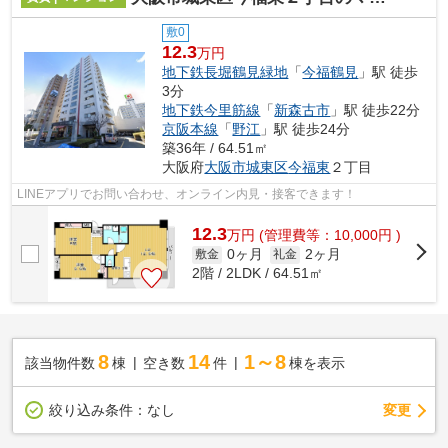
敷0
12.3
万円
地下鉄長堀鶴見緑地
「
今福鶴見
」駅 徒歩
3分
地下鉄今里筋線
「
新森古市
」駅 徒歩22分
京阪本線
「
野江
」駅 徒歩24分
築36年 / 64.51㎡
大阪府
大阪市城東区
今福東
２丁目
LINEアプリでお問い合わせ、オンライン内見・接客できます！
12.3
万
円
(管理費等：10,000円 )
0ヶ月
2ヶ月
敷金
礼金
2階 / 2LDK / 64.51㎡
8
14
1～8
該当物件数
棟
空き数
件
棟を表示
変更
絞り込み条件：
なし