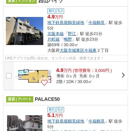
西山ハイツ
賃貸 | マンション
敷0
礼0
4.9
万円
地下鉄長堀鶴見緑地
「
今福鶴見
」駅 徒歩
5分
京阪本線
「
野江
」駅 徒歩21分
片町線
「
鴫野
」駅 徒歩23分
築69年 / 30.00㎡
大阪府
大阪市城東区
今福東
２丁目
LINEアプリでお問い合わせ、オンライン内見・接客できます！
4.9
万
円
(管理費等：3,000円 )
0ヶ月
0ヶ月
敷金
礼金
2階 / 1DK / 30.00㎡
PALACE50
賃貸 | アパート
敷0
礼0
5.1
万円
地下鉄長堀鶴見緑地
「
今福鶴見
」駅 徒歩
5分