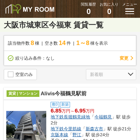
閲覧履歴
お気に入り
メニュー
0
0
大阪市城東区今福東 賃貸一覧
8
14
1～8
該当物件数
棟
空き数
件
棟を表示
変更
絞り込み条件：
なし
空室のみ
Alivis今福鶴見駅前
賃貸 | マンション
敷0
新築
6.85
6.95
万円～
万円
地下鉄長堀鶴見緑地
「
今福鶴見
」駅 徒歩
2分
地下鉄今里筋線
「
新森古市
」駅 徒歩21分
京阪本線
「
野江
」駅 徒歩24分