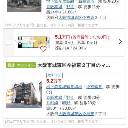
地下鉄今里筋線
「
新森古市
」駅 徒歩20分
京阪本線
「
野江
」駅 徒歩21分
築24年 / 24.00㎡
大阪府
大阪市城東区
今福東
３丁目
LINEアプリでお問い合わせ、オンライン内見・接客できます！
5.1
万
円
(管理費等：4,700円 )
0ヶ月
0ヶ月
敷金
礼金
2階 / 1K / 24.00㎡
大阪市城東区今福東２丁目のマンション
賃貸 | マンション
敷0
礼0
5.2
万円
地下鉄長堀鶴見緑地
「
今福鶴見
」駅 徒歩
6分
京阪本線
「
野江
」駅 徒歩20分
片町線
「
鴫野
」駅 徒歩23分
築50年 / 33.00㎡
大阪府
大阪市城東区
今福東
２丁目
LINEアプリでお問い合わせ、オンライン内見・接客できます！