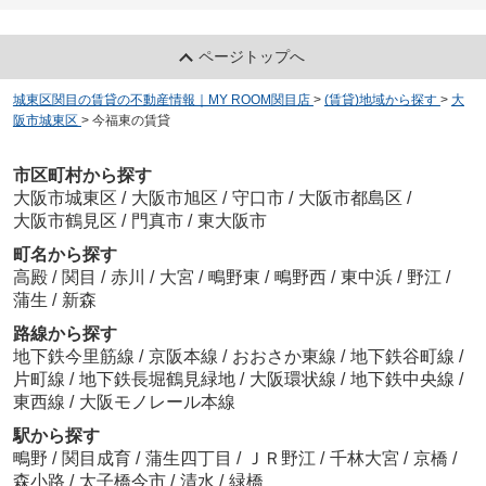
ページトップへ
城東区関目の賃貸の不動産情報｜MY ROOM関目店
>
(賃貸)地域から探す
>
大
阪市城東区
>
今福東の賃貸
市区町村から探す
大阪市城東区
/
大阪市旭区
/
守口市
/
大阪市都島区
/
大阪市鶴見区
/
門真市
/
東大阪市
町名から探す
高殿
/
関目
/
赤川
/
大宮
/
鴫野東
/
鴫野西
/
東中浜
/
野江
/
蒲生
/
新森
路線から探す
地下鉄今里筋線
/
京阪本線
/
おおさか東線
/
地下鉄谷町線
/
片町線
/
地下鉄長堀鶴見緑地
/
大阪環状線
/
地下鉄中央線
/
東西線
/
大阪モノレール本線
駅から探す
鴫野
/
関目成育
/
蒲生四丁目
/
ＪＲ野江
/
千林大宮
/
京橋
/
森小路
/
太子橋今市
/
清水
/
緑橋