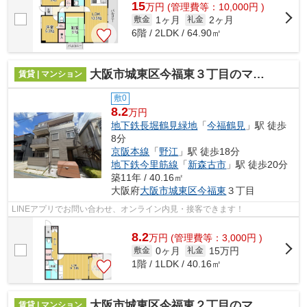
15
万
円
(管理費等：10,000円 )
1ヶ月
2ヶ月
敷金
礼金
6階 / 2LDK / 64.90㎡
大阪市城東区今福東３丁目のマンション
賃貸 | マンション
敷0
8.2
万円
地下鉄長堀鶴見緑地
「
今福鶴見
」駅 徒歩
8分
京阪本線
「
野江
」駅 徒歩18分
地下鉄今里筋線
「
新森古市
」駅 徒歩20分
築11年 / 40.16㎡
大阪府
大阪市城東区
今福東
３丁目
LINEアプリでお問い合わせ、オンライン内見・接客できます！
8.2
万
円
(管理費等：3,000円 )
0ヶ月
15万円
敷金
礼金
1階 / 1LDK / 40.16㎡
大阪市城東区今福東２丁目のマンション
賃貸 | マンション