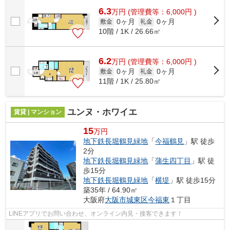
6.3
万
円
(管理費等：6,000円 )
0ヶ月
0ヶ月
敷金
礼金
10階 / 1K / 26.66㎡
6.2
万
円
(管理費等：6,000円 )
0ヶ月
0ヶ月
敷金
礼金
11階 / 1K / 25.80㎡
ユンヌ・ホワイエ
賃貸 | マンション
15
万円
地下鉄長堀鶴見緑地
「
今福鶴見
」駅 徒歩
2分
地下鉄長堀鶴見緑地
「
蒲生四丁目
」駅 徒
歩15分
地下鉄長堀鶴見緑地
「
横堤
」駅 徒歩15分
築35年 / 64.90㎡
大阪府
大阪市城東区
今福東
１丁目
LINEアプリでお問い合わせ、オンライン内見・接客できます！