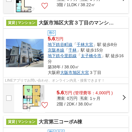
3階 / 1LDK / 38.22㎡
大阪市旭区大宮３丁目のマンション
賃貸 | マンション
敷0
5.6
万円
地下鉄谷町線
「
千林大宮
」駅 徒歩8分
京阪本線
「
千林
」駅 徒歩15分
地下鉄今里筋線
「
太子橋今市
」駅 徒歩16
分
築38年 / 38.00㎡
大阪府
大阪市旭区
大宮
３丁目
LINEアプリでお問い合わせ、オンライン内見・接客できます！
5.6
万
円
(管理費等：4,000円 )
0万円
1ヶ月
敷金
礼金
2階 / 2DK / 38.00㎡
大宮第三コーポA棟
賃貸 | マンション