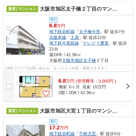
大阪市旭区太子橋２丁目のマンション
賃貸 | マンション
敷0
6.8
万円
地下鉄谷町線
「
太子橋今市
」駅 徒歩7分
京阪本線
「
土居
」駅 徒歩12分
地下鉄今里筋線
「
だいどう豊里
」駅 徒歩
21分
築28年 / 41.96㎡
大阪府
大阪市旭区
太子橋
２丁目
LINEアプリでお問い合わせ、オンライン内見・接客できます！
6.8
万
円
(管理費等：3,000円 )
0ヶ月
15万円
敷金
礼金
2階 / 2DK / 41.96㎡
大阪市旭区大宮１丁目のマンション
賃貸 | マンション
敷0
17.2
万円
地下鉄谷町線
「
千林大宮
」駅 徒歩5分