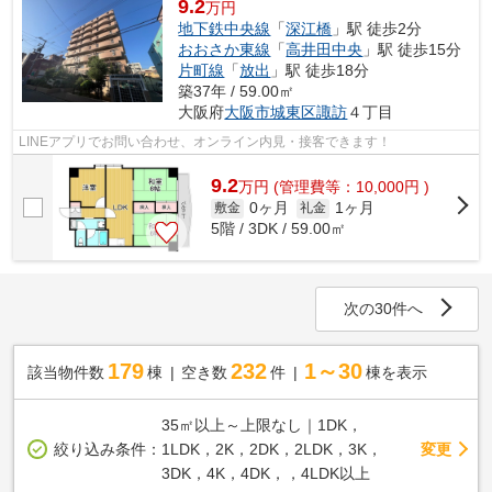
9.2
万円
地下鉄中央線
「
深江橋
」駅 徒歩2分
おおさか東線
「
高井田中央
」駅 徒歩15分
片町線
「
放出
」駅 徒歩18分
築37年 / 59.00㎡
大阪府
大阪市城東区
諏訪
４丁目
LINEアプリでお問い合わせ、オンライン内見・接客できます！
9.2
万
円
(管理費等：10,000円 )
0ヶ月
1ヶ月
敷金
礼金
5階 / 3DK / 59.00㎡
次の30件へ
179
232
1～30
該当物件数
棟
空き数
件
棟を表示
35㎡以上～上限なし｜1DK，
変更
絞り込み条件：
1LDK，2K，2DK，2LDK，3K，
3DK，4K，4DK，，4LDK以上