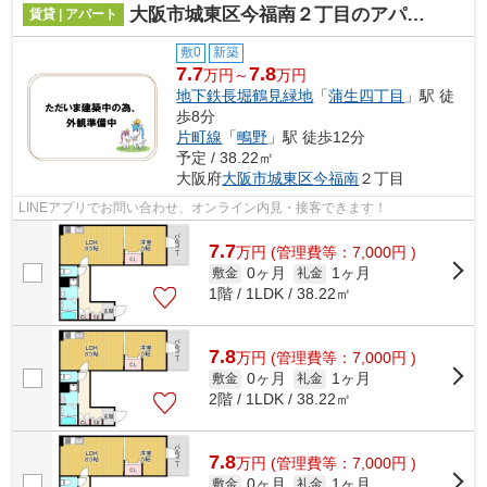
大阪市城東区今福南２丁目のアパート
賃貸 | アパート
敷0
新築
7.7
7.8
万円～
万円
地下鉄長堀鶴見緑地
「
蒲生四丁目
」駅 徒
歩8分
片町線
「
鴫野
」駅 徒歩12分
予定 / 38.22㎡
大阪府
大阪市城東区
今福南
２丁目
LINEアプリでお問い合わせ、オンライン内見・接客できます！
7.7
万
円
(管理費等：7,000円 )
0ヶ月
1ヶ月
敷金
礼金
1階 / 1LDK / 38.22㎡
7.8
万
円
(管理費等：7,000円 )
0ヶ月
1ヶ月
敷金
礼金
2階 / 1LDK / 38.22㎡
7.8
万
円
(管理費等：7,000円 )
0ヶ月
1ヶ月
敷金
礼金