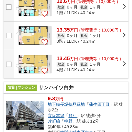
12.6
万
円
(管理費等：10,000円 )
0ヶ月
1ヶ月
敷金
礼金
1階 / 1LDK / 40.24㎡
13.35
万
円
(管理費等：10,000円 )
0ヶ月
1ヶ月
敷金
礼金
3階 / 1LDK / 40.24㎡
13.45
万
円
(管理費等：10,000円 )
0ヶ月
1ヶ月
敷金
礼金
4階 / 1LDK / 40.24㎡
サンハイツ白井
賃貸 | マンション
9.3
万円
地下鉄長堀鶴見緑地
「
蒲生四丁目
」駅 徒
歩2分
京阪本線
「
野江
」駅 徒歩8分
片町線
「
鴫野
」駅 徒歩12分
築40年 / 49.88㎡