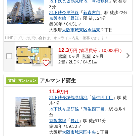
地下鉄長堀鶴見緑地
「
今福鶴見
」駅 徒歩
3分
地下鉄今里筋線
「
新森古市
」駅 徒歩22分
京阪本線
「
野江
」駅 徒歩24分
築36年 / 64.51㎡
大阪府
大阪市城東区
今福東
２丁目
LINEアプリでお問い合わせ、オンライン内見・接客できます！
12.3
万
円
(管理費等：10,000円 )
0ヶ月
2ヶ月
敷金
礼金
2階 / 2LDK / 64.51㎡
アルマンド蒲生
賃貸 | マンション
11.9
万円
地下鉄長堀鶴見緑地
「
蒲生四丁目
」駅 徒
歩4分
地下鉄今里筋線
「
蒲生四丁目
」駅 徒歩4
分
京阪本線
「
野江
」駅 徒歩11分
築39年 / 59.30㎡
大阪府
大阪市城東区
中央
１丁目