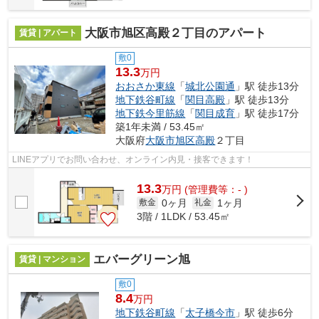
大阪市旭区高殿２丁目のアパート
賃貸 | アパート
敷0
13.3
万円
おおさか東線
「
城北公園通
」駅 徒歩13分
地下鉄谷町線
「
関目高殿
」駅 徒歩13分
地下鉄今里筋線
「
関目成育
」駅 徒歩17分
築1年未満 / 53.45㎡
大阪府
大阪市旭区
高殿
２丁目
LINEアプリでお問い合わせ、オンライン内見・接客できます！
13.3
万
円
(管理費等：- )
0ヶ月
1ヶ月
敷金
礼金
3階 / 1LDK / 53.45㎡
エバーグリーン旭
賃貸 | マンション
敷0
8.4
万円
地下鉄谷町線
「
太子橋今市
」駅 徒歩6分