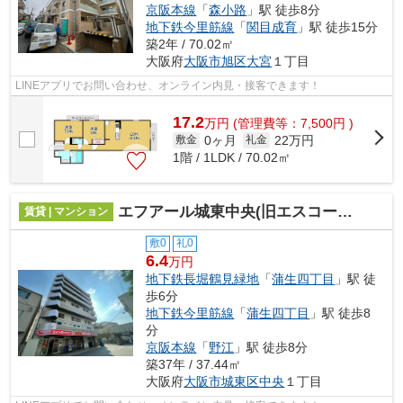
京阪本線
「
森小路
」駅 徒歩8分
地下鉄今里筋線
「
関目成育
」駅 徒歩15分
築2年 / 70.02㎡
大阪府
大阪市旭区
大宮
１丁目
LINEアプリでお問い合わせ、オンライン内見・接客できます！
17.2
万
円
(管理費等：7,500円 )
0ヶ月
22万円
敷金
礼金
1階 / 1LDK / 70.02㎡
エフアール城東中央(旧エスコーポ城東)
賃貸 | マンション
敷0
礼0
6.4
万円
地下鉄長堀鶴見緑地
「
蒲生四丁目
」駅 徒
歩6分
地下鉄今里筋線
「
蒲生四丁目
」駅 徒歩8
分
京阪本線
「
野江
」駅 徒歩8分
築37年 / 37.44㎡
大阪府
大阪市城東区
中央
１丁目