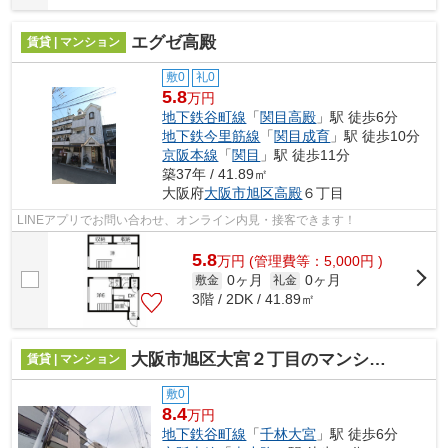
エグゼ高殿
賃貸 | マンション
敷0
礼0
5.8
万円
地下鉄谷町線
「
関目高殿
」駅 徒歩6分
地下鉄今里筋線
「
関目成育
」駅 徒歩10分
京阪本線
「
関目
」駅 徒歩11分
築37年 / 41.89㎡
大阪府
大阪市旭区
高殿
６丁目
LINEアプリでお問い合わせ、オンライン内見・接客できます！
5.8
万
円
(管理費等：5,000円 )
0ヶ月
0ヶ月
敷金
礼金
3階 / 2DK / 41.89㎡
大阪市旭区大宮２丁目のマンション
賃貸 | マンション
敷0
8.4
万円
地下鉄谷町線
「
千林大宮
」駅 徒歩6分