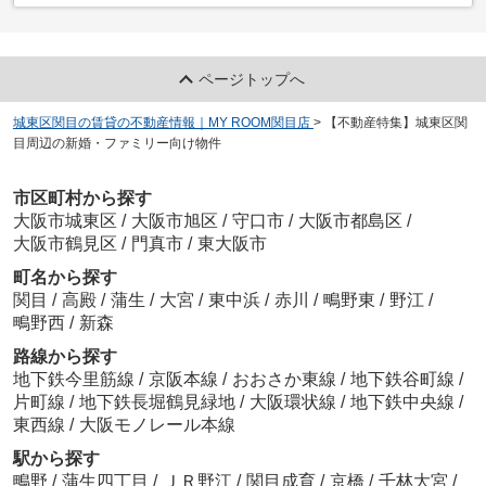
ページトップへ
城東区関目の賃貸の不動産情報｜MY ROOM関目店
>
【不動産特集】城東区関
目周辺の新婚・ファミリー向け物件
市区町村から探す
大阪市城東区
/
大阪市旭区
/
守口市
/
大阪市都島区
/
大阪市鶴見区
/
門真市
/
東大阪市
町名から探す
関目
/
高殿
/
蒲生
/
大宮
/
東中浜
/
赤川
/
鴫野東
/
野江
/
鴫野西
/
新森
路線から探す
地下鉄今里筋線
/
京阪本線
/
おおさか東線
/
地下鉄谷町線
/
片町線
/
地下鉄長堀鶴見緑地
/
大阪環状線
/
地下鉄中央線
/
東西線
/
大阪モノレール本線
駅から探す
鴫野
/
蒲生四丁目
/
ＪＲ野江
/
関目成育
/
京橋
/
千林大宮
/