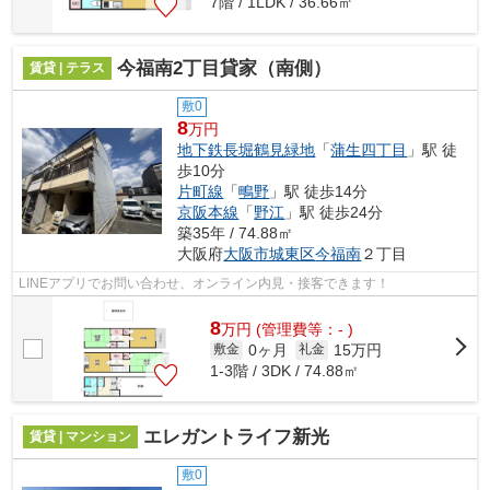
7階 / 1LDK / 36.66㎡
今福南2丁目貸家（南側）
賃貸 | テラス
敷0
8
万円
地下鉄長堀鶴見緑地
「
蒲生四丁目
」駅 徒
歩10分
片町線
「
鴫野
」駅 徒歩14分
京阪本線
「
野江
」駅 徒歩24分
築35年 / 74.88㎡
大阪府
大阪市城東区
今福南
２丁目
LINEアプリでお問い合わせ、オンライン内見・接客できます！
8
万
円
(管理費等：- )
0ヶ月
15万円
敷金
礼金
1-3階 / 3DK / 74.88㎡
エレガントライフ新光
賃貸 | マンション
敷0