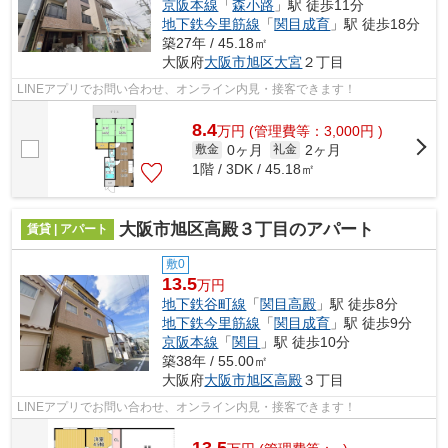
京阪本線
「
森小路
」駅 徒歩11分
地下鉄今里筋線
「
関目成育
」駅 徒歩18分
築27年 / 45.18㎡
大阪府
大阪市旭区
大宮
２丁目
LINEアプリでお問い合わせ、オンライン内見・接客できます！
8.4
万
円
(管理費等：3,000円 )
0ヶ月
2ヶ月
敷金
礼金
1階 / 3DK / 45.18㎡
大阪市旭区高殿３丁目のアパート
賃貸 | アパート
敷0
13.5
万円
地下鉄谷町線
「
関目高殿
」駅 徒歩8分
地下鉄今里筋線
「
関目成育
」駅 徒歩9分
京阪本線
「
関目
」駅 徒歩10分
築38年 / 55.00㎡
大阪府
大阪市旭区
高殿
３丁目
LINEアプリでお問い合わせ、オンライン内見・接客できます！
13.5