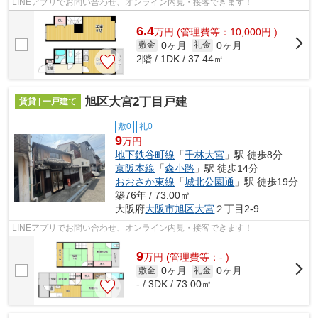
LINEアプリでお問い合わせ、オンライン内見・接客できます！
6.4
万
円
(管理費等：10,000円 )
0ヶ月
0ヶ月
敷金
礼金
2階 / 1DK / 37.44㎡
旭区大宮2丁目戸建
賃貸 | 一戸建て
敷0
礼0
9
万円
地下鉄谷町線
「
千林大宮
」駅 徒歩8分
京阪本線
「
森小路
」駅 徒歩14分
おおさか東線
「
城北公園通
」駅 徒歩19分
築76年 / 73.00㎡
大阪府
大阪市旭区
大宮
２丁目2-9
LINEアプリでお問い合わせ、オンライン内見・接客できます！
9
万
円
(管理費等：- )
0ヶ月
0ヶ月
敷金
礼金
- / 3DK / 73.00㎡