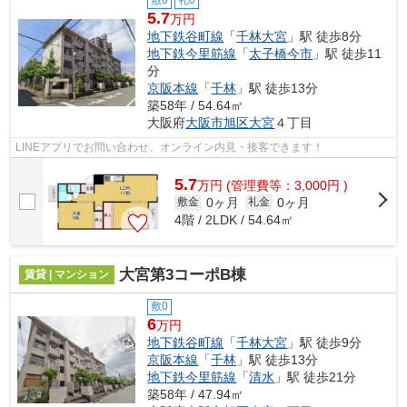
敷0
礼0
5.7
万円
地下鉄谷町線
「
千林大宮
」駅 徒歩8分
地下鉄今里筋線
「
太子橋今市
」駅 徒歩11
分
京阪本線
「
千林
」駅 徒歩13分
築58年 / 54.64㎡
大阪府
大阪市旭区
大宮
４丁目
LINEアプリでお問い合わせ、オンライン内見・接客できます！
5.7
万
円
(管理費等：3,000円 )
0ヶ月
0ヶ月
敷金
礼金
4階 / 2LDK / 54.64㎡
大宮第3コーポB棟
賃貸 | マンション
敷0
6
万円
地下鉄谷町線
「
千林大宮
」駅 徒歩9分
京阪本線
「
千林
」駅 徒歩13分
地下鉄今里筋線
「
清水
」駅 徒歩21分
築58年 / 47.94㎡