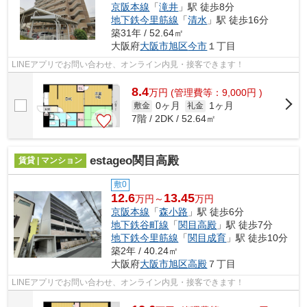
京阪本線
「
滝井
」駅 徒歩8分
地下鉄今里筋線
「
清水
」駅 徒歩16分
築31年 / 52.64㎡
大阪府
大阪市旭区
今市
１丁目
LINEアプリでお問い合わせ、オンライン内見・接客できます！
8.4
万
円
(管理費等：9,000円 )
0ヶ月
1ヶ月
敷金
礼金
7階 / 2DK / 52.64㎡
estageo関目高殿
賃貸 | マンション
敷0
12.6
13.45
万円～
万円
京阪本線
「
森小路
」駅 徒歩6分
地下鉄谷町線
「
関目高殿
」駅 徒歩7分
地下鉄今里筋線
「
関目成育
」駅 徒歩10分
築2年 / 40.24㎡
大阪府
大阪市旭区
高殿
７丁目
LINEアプリでお問い合わせ、オンライン内見・接客できます！