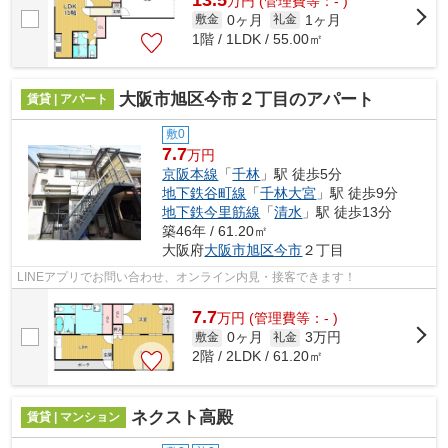
万
円
(管理費等：- )
0ヶ月
1ヶ月
敷金
礼金
1階 / 1LDK / 55.00㎡
大阪市旭区今市２丁目のアパート
賃貸 | アパート
敷0
7.7
万円
京阪本線
「
千林
」駅 徒歩5分
地下鉄谷町線
「
千林大宮
」駅 徒歩9分
地下鉄今里筋線
「
清水
」駅 徒歩13分
築46年 / 61.20㎡
大阪府
大阪市旭区
今市
２丁目
LINEアプリでお問い合わせ、オンライン内見・接客できます！
7.7
万
円
(管理費等：- )
0ヶ月
3万円
敷金
礼金
2階 / 2LDK / 61.20㎡
ネクスト高殿
賃貸 | マンション