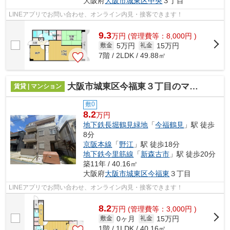
大阪府
大阪市城東区
中央
３丁目
LINEアプリでお問い合わせ、オンライン内見・接客できます！
9.3
万
円
(管理費等：8,000円 )
5万円
15万円
敷金
礼金
7階 / 2LDK / 49.88㎡
大阪市城東区今福東３丁目のマンション
賃貸 | マンション
敷0
8.2
万円
地下鉄長堀鶴見緑地
「
今福鶴見
」駅 徒歩
8分
京阪本線
「
野江
」駅 徒歩18分
地下鉄今里筋線
「
新森古市
」駅 徒歩20分
築11年 / 40.16㎡
大阪府
大阪市城東区
今福東
３丁目
LINEアプリでお問い合わせ、オンライン内見・接客できます！
8.2
万
円
(管理費等：3,000円 )
0ヶ月
15万円
敷金
礼金
1階 / 1LDK / 40.16㎡