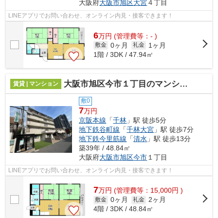
大阪府
大阪市旭区
大宮
４丁目
LINEアプリでお問い合わせ、オンライン内見・接客できます！
6
万
円
(管理費等：- )
0ヶ月
1ヶ月
敷金
礼金
1階 / 3DK / 47.94㎡
大阪市旭区今市１丁目のマンション
賃貸 | マンション
敷0
7
万円
京阪本線
「
千林
」駅 徒歩5分
地下鉄谷町線
「
千林大宮
」駅 徒歩7分
地下鉄今里筋線
「
清水
」駅 徒歩13分
築39年 / 48.84㎡
大阪府
大阪市旭区
今市
１丁目
LINEアプリでお問い合わせ、オンライン内見・接客できます！
7
万
円
(管理費等：15,000円 )
0ヶ月
2ヶ月
敷金
礼金
4階 / 3DK / 48.84㎡