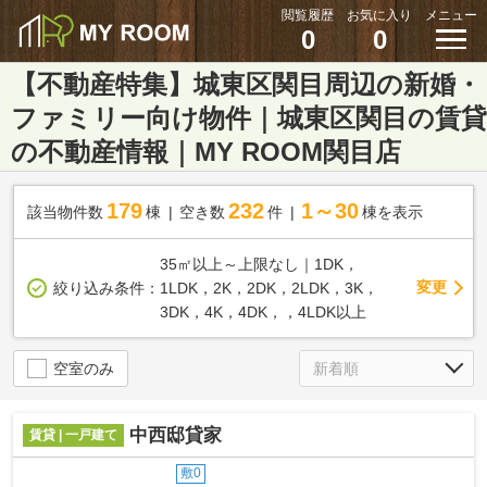
閲覧履歴
お気に入り
メニュー
0
0
【不動産特集】城東区関目周辺の新婚・
ファミリー向け物件｜城東区関目の賃貸
の不動産情報｜MY ROOM関目店
179
232
1～30
該当物件数
棟
空き数
件
棟を表示
35㎡以上～上限なし｜1DK，
変更
絞り込み条件：
1LDK，2K，2DK，2LDK，3K，
3DK，4K，4DK，，4LDK以上
空室のみ
中西邸貸家
賃貸 | 一戸建て
敷0