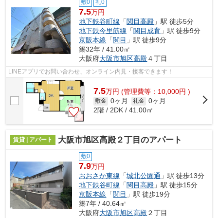
敷0
礼0
7.5
万円
地下鉄谷町線
「
関目高殿
」駅 徒歩5分
地下鉄今里筋線
「
関目成育
」駅 徒歩9分
京阪本線
「
関目
」駅 徒歩9分
築32年 / 41.00㎡
大阪府
大阪市旭区
高殿
４丁目
LINEアプリでお問い合わせ、オンライン内見・接客できます！
7.5
万
円
(管理費等：10,000円 )
0ヶ月
0ヶ月
敷金
礼金
2階 / 2DK / 41.00㎡
大阪市旭区高殿２丁目のアパート
賃貸 | アパート
敷0
7.9
万円
おおさか東線
「
城北公園通
」駅 徒歩13分
地下鉄谷町線
「
関目高殿
」駅 徒歩15分
京阪本線
「
関目
」駅 徒歩19分
築7年 / 40.64㎡
大阪府
大阪市旭区
高殿
２丁目