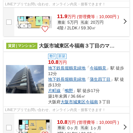
LINEアプリでお問い合わせ、オンライン内見・接客できます！
11.9
万
円
(管理費等：10,000円 )
5万円
20万円
敷金
礼金
4階 / 2LDK / 59.30㎡
大阪市城東区今福南３丁目のマンション
賃貸 | マンション
敷0
新築
10.8
万円
地下鉄長堀鶴見緑地
「
今福鶴見
」駅 徒歩
12分
地下鉄長堀鶴見緑地
「
蒲生四丁目
」駅 徒
歩13分
片町線
「
鴫野
」駅 徒歩17分
築1年未満 / 36.66㎡
大阪府
大阪市城東区
今福南
３丁目
LINEアプリでお問い合わせ、オンライン内見・接客できます！
10.8
万
円
(管理費等：10,000円 )
0ヶ月
1ヶ月
敷金
礼金