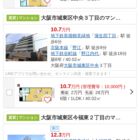
大阪市城東区中央３丁目のマンション
賃貸 | マンション
10.7
万円
地下鉄長堀鶴見緑地
「
蒲生四丁目
」駅 徒
歩6分
京阪本線
「
野江
」駅 徒歩9分
地下鉄谷町線
「
野江内代
」駅 徒歩18分
築8年 / 40.02㎡
大阪府
大阪市城東区
中央
３丁目
LINEアプリでお問い合わせ、オンライン内見・接客できます！
10.7
万
円
(管理費等：10,000円 )
2万円
28万円
敷金
礼金
6階 / 1LDK / 40.02㎡
大阪市城東区今福東２丁目のマンション
賃貸 | マンション
敷0
12.3
万円