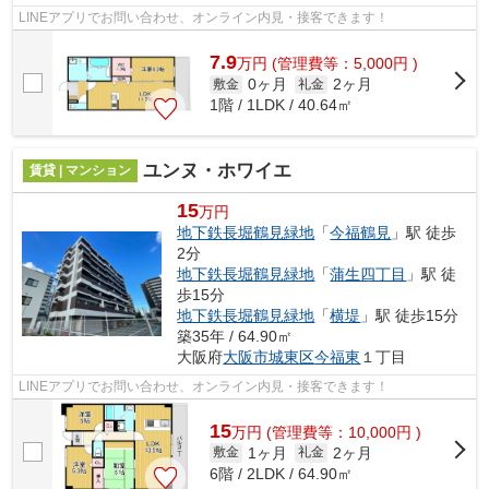
LINEアプリでお問い合わせ、オンライン内見・接客できます！
7.9
万
円
(管理費等：5,000円 )
0ヶ月
2ヶ月
敷金
礼金
1階 / 1LDK / 40.64㎡
ユンヌ・ホワイエ
賃貸 | マンション
15
万円
地下鉄長堀鶴見緑地
「
今福鶴見
」駅 徒歩
2分
地下鉄長堀鶴見緑地
「
蒲生四丁目
」駅 徒
歩15分
地下鉄長堀鶴見緑地
「
横堤
」駅 徒歩15分
築35年 / 64.90㎡
大阪府
大阪市城東区
今福東
１丁目
LINEアプリでお問い合わせ、オンライン内見・接客できます！
15
万
円
(管理費等：10,000円 )
1ヶ月
2ヶ月
敷金
礼金
6階 / 2LDK / 64.90㎡