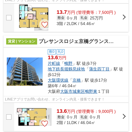
13.7
万
円
(管理費等：7,500円 )
0ヶ月
25万円
敷金
礼金
3階 / 2LDK / 54.46㎡
プレサンスロジェ京橋グランスクエア
賃貸 | マンション
敷0
礼0
13.6
万円
片町線
「
鴫野
」駅 徒歩7分
地下鉄長堀鶴見緑地
「
蒲生四丁目
」駅 徒
歩12分
大阪環状線
「
京橋
」駅 徒歩17分
築6年 / 46.04㎡
大阪府
大阪市城東区
鴫野東
１丁目
LINEアプリでお問い合わせ、オンライン内見・接客できます！
13.6
万
円
(管理費等：9,000円 )
0ヶ月
0ヶ月
敷金
礼金
2階 / 1LDK / 46.04㎡