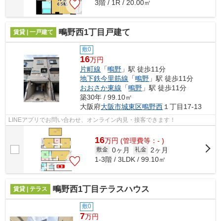
3階 / 1R / 20.00㎡
鴫野西1丁目戸建て
賃貸 | 一戸建て
敷0
16
万円
片町線
「
鴫野
」駅 徒歩11分
地下鉄今里筋線
「
鴫野
」駅 徒歩11分
おおさか東線
「
鴫野
」駅 徒歩11分
築30年 / 99.10㎡
大阪府
大阪市城東区
鴫野西
１丁目17-13
LINEアプリでお問い合わせ、オンライン内見・接客できます！
16
万
円
(管理費等：- )
0ヶ月
2ヶ月
敷金
礼金
1-3階 / 3LDK / 99.10㎡
鴫野西1丁目テラスハウス
賃貸 | テラス
敷0
7
万円