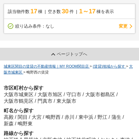
17
30
1～17
該当物件数
棟
空き数
件
棟を表示
変更
絞り込み条件：
なし
ページトップへ
城東区関目の賃貸の不動産情報｜MY ROOM関目店
>
(賃貸)地域から探す
>
大
阪市城東区
>
鴫野西の賃貸
市区町村から探す
大阪市城東区
/
大阪市旭区
/
守口市
/
大阪市都島区
/
大阪市鶴見区
/
門真市
/
東大阪市
町名から探す
高殿
/
関目
/
大宮
/
鴫野西
/
赤川
/
東中浜
/
野江
/
蒲生
/
新森
/
鴫野東
路線から探す