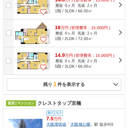
万
円
(管理費等：15,000円 )
0ヶ月
2ヶ月
敷金
礼金
1階 / 3LDK / 66.00㎡
16
万
円
(管理費等：15,000円 )
0ヶ月
2ヶ月
敷金
礼金
1階 / 2LDK / 72.00㎡
14.9
万
円
(管理費等：15,000円 )
0ヶ月
2ヶ月
敷金
礼金
5階 / 3LDK / 66.00㎡
1
残り
件を表示する
クレストタップ京橋
賃貸 | マンション
敷0
礼0
7.5
万円
大阪環状線
「
大阪城公園
」駅 徒歩9分