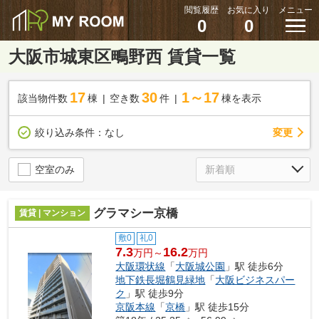
閲覧履歴
お気に入り
メニュー
0
0
大阪市城東区鴫野西 賃貸一覧
17
30
1～17
該当物件数
棟
空き数
件
棟を表示
変更
絞り込み条件：
なし
空室のみ
グラマシー京橋
賃貸 | マンション
敷0
礼0
7.3
16.2
万円～
万円
大阪環状線
「
大阪城公園
」駅 徒歩6分
地下鉄長堀鶴見緑地
「
大阪ビジネスパー
ク
」駅 徒歩9分
京阪本線
「
京橋
」駅 徒歩15分