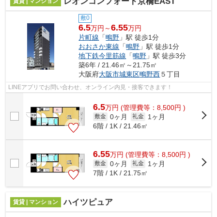
レオンコンフォート京橋EAST
賃貸 | マンション
敷0
6.5
6.55
万円～
万円
片町線
「
鴫野
」駅 徒歩1分
おおさか東線
「
鴫野
」駅 徒歩1分
地下鉄今里筋線
「
鴫野
」駅 徒歩3分
築6年 / 21.46㎡～21.75㎡
大阪府
大阪市城東区
鴫野西
５丁目
LINEアプリでお問い合わせ、オンライン内見・接客できます！
6.5
万
円
(管理費等：8,500円 )
0ヶ月
1ヶ月
敷金
礼金
6階 / 1K / 21.46㎡
6.55
万
円
(管理費等：8,500円 )
0ヶ月
1ヶ月
敷金
礼金
7階 / 1K / 21.75㎡
ハイツピュア
賃貸 | マンション