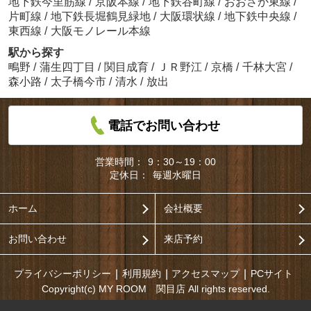
地下鉄今里筋線
/
京阪本線
/
地下鉄谷町線
/
おおさか東線
/
片町線
/
地下鉄長堀鶴見緑地
/
大阪環状線
/
地下鉄中央線
/
東西線
/
大阪モノレール本線
駅から探す
鴫野
/
蒲生四丁目
/
関目成育
/
ＪＲ野江
/
京橋
/
千林大宮
/
森小路
/
太子橋今市
/
清水
/
放出
電話でお問い合わせ
営業時間：
9：30～19：00
定休日：
毎週水曜日
ホーム
会社概要
お問い合わせ
来店予約
プライバシーポリシー
利用規約
アクセスマップ
PCサイト
Copyright(c) MY ROOM 関目店 All rights reserved.