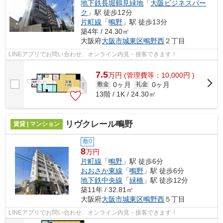
地下鉄長堀鶴見緑地
「
大阪ビジネスパー
ク
」駅 徒歩12分
片町線
「
鴫野
」駅 徒歩13分
築4年 / 24.30㎡
大阪府
大阪市城東区
鴫野西
２丁目
LINEアプリでお問い合わせ、オンライン内見・接客できます！
7.5
万
円
(管理費等：10,000円 )
0ヶ月
0ヶ月
敷金
礼金
13階 / 1K / 24.30㎡
リヴクレール鴫野
賃貸 | マンション
敷0
8
万円
片町線
「
鴫野
」駅 徒歩6分
おおさか東線
「
鴫野
」駅 徒歩6分
地下鉄中央線
「
緑橋
」駅 徒歩12分
築11年 / 32.81㎡
大阪府
大阪市城東区
鴫野西
５丁目
LINEアプリでお問い合わせ、オンライン内見・接客できます！