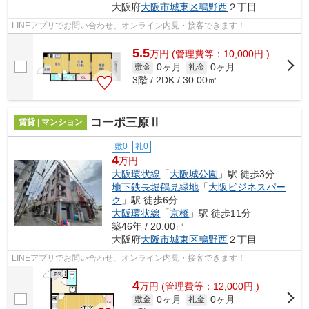
大阪府
大阪市城東区
鴫野西
２丁目
LINEアプリでお問い合わせ、オンライン内見・接客できます！
5.5
万
円
(管理費等：10,000円 )
0ヶ月
0ヶ月
敷金
礼金
3階 / 2DK / 30.00㎡
コーポ三原Ⅱ
賃貸 | マンション
敷0
礼0
4
万円
大阪環状線
「
大阪城公園
」駅 徒歩3分
地下鉄長堀鶴見緑地
「
大阪ビジネスパー
ク
」駅 徒歩6分
大阪環状線
「
京橋
」駅 徒歩11分
築46年 / 20.00㎡
大阪府
大阪市城東区
鴫野西
２丁目
LINEアプリでお問い合わせ、オンライン内見・接客できます！
4
万
円
(管理費等：12,000円 )
0ヶ月
0ヶ月
敷金
礼金