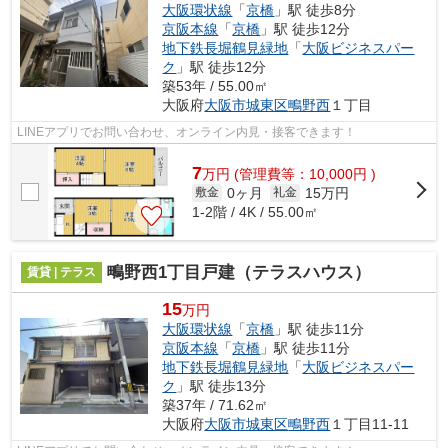
大阪環状線
「
京橋
」駅 徒歩8分
京阪本線
「
京橋
」駅 徒歩12分
地下鉄長堀鶴見緑地
「
大阪ビジネスパー
ク
」駅 徒歩12分
築53年 / 55.00㎡
大阪府
大阪市城東区
鴫野西
１丁目
LINEアプリでお問い合わせ、オンライン内見・接客できます！
7
万
円
(管理費等：10,000円 )
0ヶ月
15万円
敷金
礼金
1-2階 / 4K / 55.00㎡
鴫野西1丁目戸建（テラスハウス）
賃貸 | テラス
15
万円
大阪環状線
「
京橋
」駅 徒歩11分
京阪本線
「
京橋
」駅 徒歩11分
地下鉄長堀鶴見緑地
「
大阪ビジネスパー
ク
」駅 徒歩13分
築37年 / 71.62㎡
大阪府
大阪市城東区
鴫野西
１丁目11-11