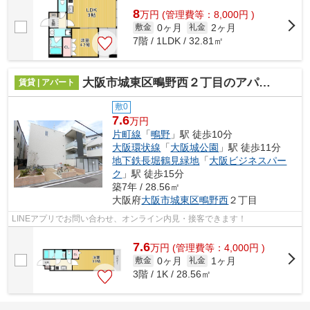
8
万
円
(管理費等：8,000円 )
0ヶ月
2ヶ月
敷金
礼金
7階 / 1LDK / 32.81㎡
大阪市城東区鴫野西２丁目のアパート
賃貸 | アパート
敷0
7.6
万円
片町線
「
鴫野
」駅 徒歩10分
大阪環状線
「
大阪城公園
」駅 徒歩11分
地下鉄長堀鶴見緑地
「
大阪ビジネスパー
ク
」駅 徒歩15分
築7年 / 28.56㎡
大阪府
大阪市城東区
鴫野西
２丁目
LINEアプリでお問い合わせ、オンライン内見・接客できます！
7.6
万
円
(管理費等：4,000円 )
0ヶ月
1ヶ月
敷金
礼金
3階 / 1K / 28.56㎡