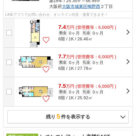
築18年 / 25.35㎡～56.99㎡
大阪府
大阪市城東区
鴫野西
２丁目
LINEアプリでお問い合わせ、オンライン内見・接客できます！
7.4
万
円
(管理費等：6,000円 )
0ヶ月
0ヶ月
敷金
礼金
6階 / 1K / 26.46㎡
7.7
万
円
(管理費等：6,000円 )
0ヶ月
0ヶ月
敷金
礼金
6階 / 1K / 27.78㎡
7.5
万
円
(管理費等：6,000円 )
0ヶ月
0ヶ月
敷金
礼金
8階 / 1K / 25.92㎡
5
残り
件を表示する