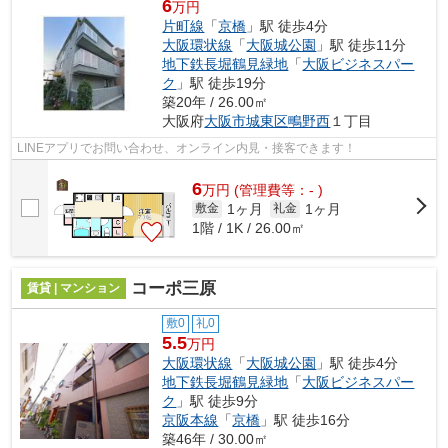
6
万円
片町線
「
京橋
」駅 徒歩4分
大阪環状線
「
大阪城公園
」駅 徒歩11分
地下鉄長堀鶴見緑地
「
大阪ビジネスパー
ク
」駅 徒歩19分
築20年 / 26.00㎡
大阪府
大阪市城東区
鴫野西
１丁目
LINEアプリでお問い合わせ、オンライン内見・接客できます！
6
万
円
(管理費等：- )
1ヶ月
1ヶ月
敷金
礼金
1階 / 1K / 26.00㎡
コーポ三原
賃貸 | マンション
敷0
礼0
5.5
万円
大阪環状線
「
大阪城公園
」駅 徒歩4分
地下鉄長堀鶴見緑地
「
大阪ビジネスパー
ク
」駅 徒歩9分
京阪本線
「
京橋
」駅 徒歩16分
築46年 / 30.00㎡