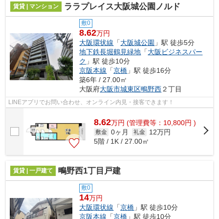
ララプレイス大阪城公園ノルド
賃貸 | マンション
敷0
8.62
万円
大阪環状線
「
大阪城公園
」駅 徒歩5分
地下鉄長堀鶴見緑地
「
大阪ビジネスパー
ク
」駅 徒歩10分
京阪本線
「
京橋
」駅 徒歩16分
築6年 / 27.00㎡
大阪府
大阪市城東区
鴫野西
２丁目
LINEアプリでお問い合わせ、オンライン内見・接客できます！
8.62
万
円
(管理費等：10,800円 )
0ヶ月
12万円
敷金
礼金
5階 / 1K / 27.00㎡
鴫野西1丁目戸建
賃貸 | 一戸建て
敷0
14
万円
大阪環状線
「
京橋
」駅 徒歩10分
京阪本線
「
京橋
」駅 徒歩10分