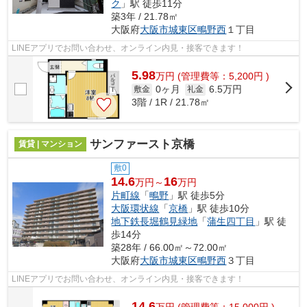
ク
」駅 徒歩11分
築3年 / 21.78㎡
大阪府
大阪市城東区
鴫野西
１丁目
LINEアプリでお問い合わせ、オンライン内見・接客できます！
5.98
万
円
(管理費等：5,200円 )
0ヶ月
6.5万円
敷金
礼金
3階 / 1R / 21.78㎡
サンファースト京橋
賃貸 | マンション
敷0
14.6
16
万円～
万円
片町線
「
鴫野
」駅 徒歩5分
大阪環状線
「
京橋
」駅 徒歩10分
地下鉄長堀鶴見緑地
「
蒲生四丁目
」駅 徒
歩14分
築28年 / 66.00㎡～72.00㎡
大阪府
大阪市城東区
鴫野西
３丁目
LINEアプリでお問い合わせ、オンライン内見・接客できます！
14.6