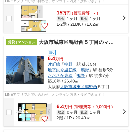
LINEアプリでお問い合わせ、オンライン内見・接客できます！
15
万
円
(管理費等：- )
1ヶ月
1ヶ月
敷金
礼金
1-2階 / 2LDK / 71.62㎡
大阪市城東区鴫野西５丁目のマンション
賃貸 | マンション
敷0
6.4
万円
片町線
「
鴫野
」駅 徒歩5分
地下鉄今里筋線
「
鴫野
」駅 徒歩5分
おおさか東線
「
鴫野
」駅 徒歩7分
築18年 / 26.40㎡
大阪府
大阪市城東区
鴫野西
５丁目
LINEアプリでお問い合わせ、オンライン内見・接客できます！
6.4
万
円
(管理費等：9,000円 )
0ヶ月
1ヶ月
敷金
礼金
2階 / 1R / 26.40㎡