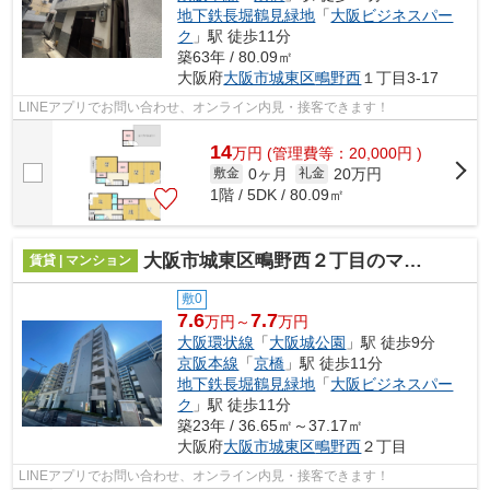
地下鉄長堀鶴見緑地
「
大阪ビジネスパー
ク
」駅 徒歩11分
築63年 / 80.09㎡
大阪府
大阪市城東区
鴫野西
１丁目3-17
LINEアプリでお問い合わせ、オンライン内見・接客できます！
14
万
円
(管理費等：20,000円 )
0ヶ月
20万円
敷金
礼金
1階 / 5DK / 80.09㎡
大阪市城東区鴫野西２丁目のマンション
賃貸 | マンション
敷0
7.6
7.7
万円～
万円
大阪環状線
「
大阪城公園
」駅 徒歩9分
京阪本線
「
京橋
」駅 徒歩11分
地下鉄長堀鶴見緑地
「
大阪ビジネスパー
ク
」駅 徒歩11分
築23年 / 36.65㎡～37.17㎡
大阪府
大阪市城東区
鴫野西
２丁目
LINEアプリでお問い合わせ、オンライン内見・接客できます！