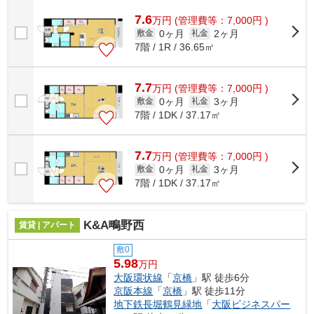
7.6
万
円
(管理費等：7,000円 )
0ヶ月
2ヶ月
敷金
礼金
7階 / 1R / 36.65㎡
7.7
万
円
(管理費等：7,000円 )
0ヶ月
3ヶ月
敷金
礼金
7階 / 1DK / 37.17㎡
7.7
万
円
(管理費等：7,000円 )
0ヶ月
3ヶ月
敷金
礼金
7階 / 1DK / 37.17㎡
K&A鴫野西
賃貸 | アパート
敷0
5.98
万円
大阪環状線
「
京橋
」駅 徒歩6分
京阪本線
「
京橋
」駅 徒歩11分
地下鉄長堀鶴見緑地
「
大阪ビジネスパー