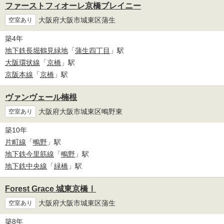
ファーストフィオーレ京橋ブレイニー
大阪府大阪市城東区蒲生
空室あり
築4年
地下鉄長堀鶴見緑地
「
蒲生四丁目
」駅
大阪環状線
「
京橋
」駅
京阪本線
「
京橋
」駅
ヴァンヴェール楠根
大阪府大阪市城東区鴫野東
空室あり
築10年
片町線
「
鴫野
」駅
地下鉄今里筋線
「
鴫野
」駅
地下鉄中央線
「
緑橋
」駅
Forest Grace 城東京橋Ⅰ
大阪府大阪市城東区蒲生
空室あり
築8年