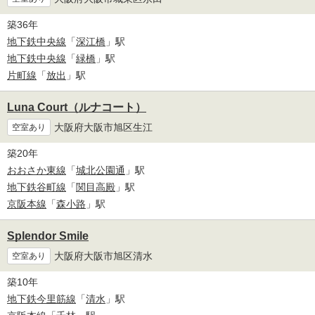
築36年
地下鉄中央線
「
深江橋
」駅
地下鉄中央線
「
緑橋
」駅
片町線
「
放出
」駅
Luna Court（ルナコート）
大阪府大阪市旭区生江
空室あり
築20年
おおさか東線
「
城北公園通
」駅
地下鉄谷町線
「
関目高殿
」駅
京阪本線
「
森小路
」駅
Splendor Smile
大阪府大阪市旭区清水
空室あり
築10年
地下鉄今里筋線
「
清水
」駅