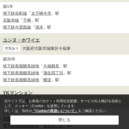
築1年
地下鉄谷町線
「
太子橋今市
」駅
京阪本線
「
千林
」駅
地下鉄今里筋線
「
清水
」駅
ユンヌ・ホワイエ
大阪府大阪市城東区今福東
空室あり
築35年
地下鉄長堀鶴見緑地
「
今福鶴見
」駅
地下鉄長堀鶴見緑地
「
蒲生四丁目
」駅
地下鉄長堀鶴見緑地
「
横堤
」駅
YKマンション
大阪府大阪市城東区中央
当サイトでは、お客様の当サイト利用状況把握、サービス向上検討を目的と
空室あり
して、クッキー（Cookie）を使用しています。
詳しくは、当社の
「Cookieの取扱いについて」
をご確認ください。
築26年
京阪本線
「
野江
」駅
閉じる
地下鉄長堀鶴見緑地
「
蒲生四丁目
」駅