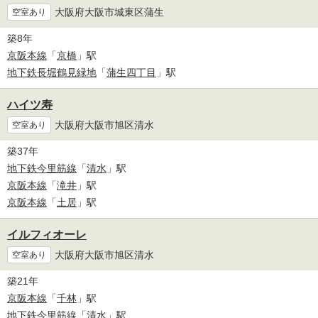
大阪府大阪市城東区蒲生
空室あり
築8年
京阪本線
「
京橋
」駅
地下鉄長堀鶴見緑地
「
蒲生四丁目
」駅
ハイツ寿
大阪府大阪市旭区清水
空室あり
築37年
地下鉄今里筋線
「
清水
」駅
京阪本線
「
滝井
」駅
京阪本線
「
土居
」駅
イルフィオーレ
大阪府大阪市旭区清水
空室あり
築21年
京阪本線
「
千林
」駅
地下鉄今里筋線
「
清水
」駅