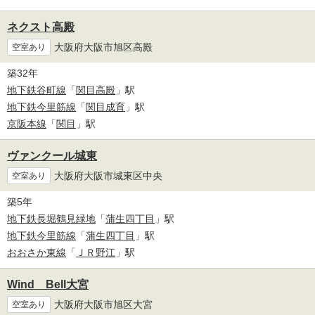
ネクスト高殿
大阪府大阪市旭区高殿
空室あり
築32年
地下鉄谷町線
「
関目高殿
」駅
地下鉄今里筋線
「
関目成育
」駅
京阪本線
「
関目
」駅
ヴァンクール城東
大阪府大阪市城東区中央
空室あり
築5年
地下鉄長堀鶴見緑地
「
蒲生四丁目
」駅
地下鉄今里筋線
「
蒲生四丁目
」駅
おおさか東線
「
ＪＲ野江
」駅
Wind Bell大宮
大阪府大阪市旭区大宮
空室あり