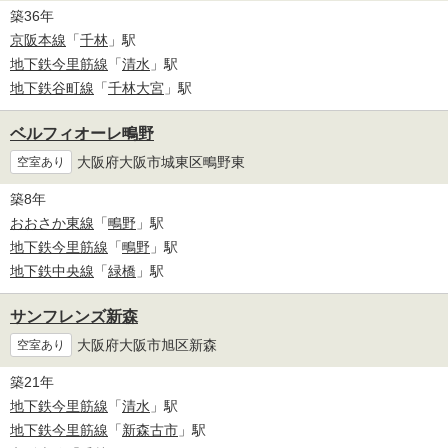
築36年
京阪本線
「
千林
」駅
地下鉄今里筋線
「
清水
」駅
地下鉄谷町線
「
千林大宮
」駅
ベルフィオーレ鴫野
大阪府大阪市城東区鴫野東
空室あり
築8年
おおさか東線
「
鴫野
」駅
地下鉄今里筋線
「
鴫野
」駅
地下鉄中央線
「
緑橋
」駅
サンフレンズ新森
大阪府大阪市旭区新森
空室あり
築21年
地下鉄今里筋線
「
清水
」駅
地下鉄今里筋線
「
新森古市
」駅