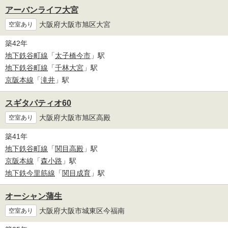
アーバンライフ大宮
大阪府大阪市旭区大宮
空室あり
築42年
地下鉄谷町線
「
太子橋今市
」駅
地下鉄谷町線
「
千林大宮
」駅
京阪本線
「
滝井
」駅
スギタパティオ60
大阪府大阪市旭区高殿
空室あり
築41年
地下鉄谷町線
「
関目高殿
」駅
京阪本線
「
森小路
」駅
地下鉄今里筋線
「
関目成育
」駅
オーシャン蒲生
大阪府大阪市城東区今福南
空室あり