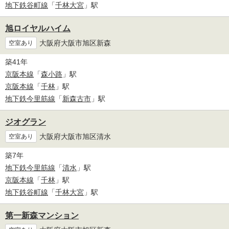
地下鉄谷町線
「
千林大宮
」駅
旭ロイヤルハイム
大阪府大阪市旭区新森
空室あり
築41年
京阪本線
「
森小路
」駅
京阪本線
「
千林
」駅
地下鉄今里筋線
「
新森古市
」駅
ジオグラン
大阪府大阪市旭区清水
空室あり
築7年
地下鉄今里筋線
「
清水
」駅
京阪本線
「
千林
」駅
地下鉄谷町線
「
千林大宮
」駅
第一新森マンション