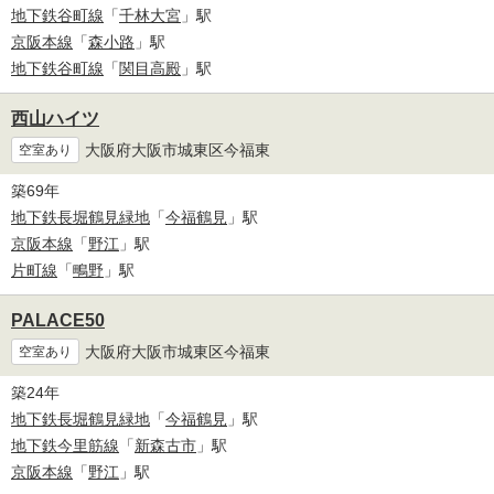
地下鉄谷町線
「
千林大宮
」駅
京阪本線
「
森小路
」駅
地下鉄谷町線
「
関目高殿
」駅
西山ハイツ
大阪府大阪市城東区今福東
空室あり
築69年
地下鉄長堀鶴見緑地
「
今福鶴見
」駅
京阪本線
「
野江
」駅
片町線
「
鴫野
」駅
PALACE50
大阪府大阪市城東区今福東
空室あり
築24年
地下鉄長堀鶴見緑地
「
今福鶴見
」駅
地下鉄今里筋線
「
新森古市
」駅
京阪本線
「
野江
」駅