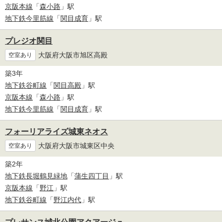
京阪本線
「
森小路
」駅
地下鉄今里筋線
「
関目成育
」駅
プレジオ関目
大阪府大阪市旭区高殿
空室あり
築3年
地下鉄谷町線
「
関目高殿
」駅
京阪本線
「
森小路
」駅
地下鉄今里筋線
「
関目成育
」駅
フォーリアライズ城東ネオス
大阪府大阪市城東区中央
空室あり
築2年
地下鉄長堀鶴見緑地
「
蒲生四丁目
」駅
京阪本線
「
野江
」駅
地下鉄谷町線
「
野江内代
」駅