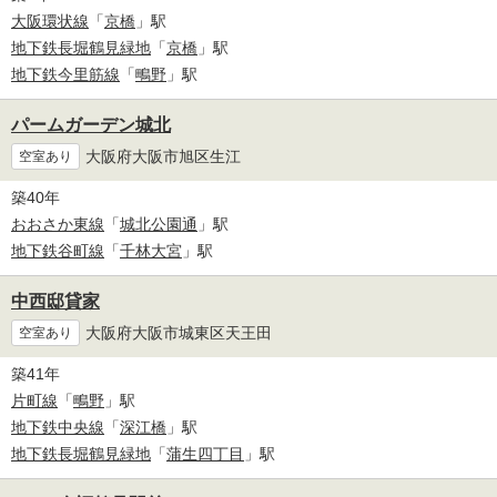
大阪環状線
「
京橋
」駅
地下鉄長堀鶴見緑地
「
京橋
」駅
地下鉄今里筋線
「
鴫野
」駅
パームガーデン城北
大阪府大阪市旭区生江
空室あり
築40年
おおさか東線
「
城北公園通
」駅
地下鉄谷町線
「
千林大宮
」駅
中西邸貸家
大阪府大阪市城東区天王田
空室あり
築41年
片町線
「
鴫野
」駅
地下鉄中央線
「
深江橋
」駅
地下鉄長堀鶴見緑地
「
蒲生四丁目
」駅