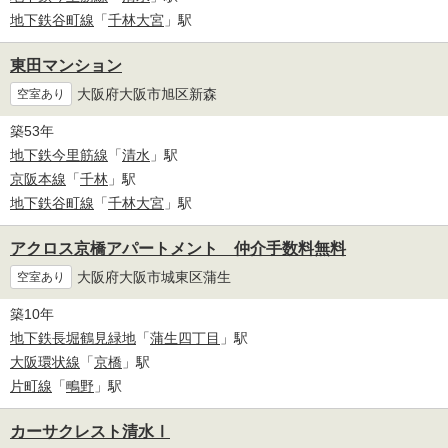
地下鉄谷町線
「
千林大宮
」駅
東田マンション
大阪府大阪市旭区新森
空室あり
築53年
地下鉄今里筋線
「
清水
」駅
京阪本線
「
千林
」駅
地下鉄谷町線
「
千林大宮
」駅
アクロス京橋アパートメント 仲介手数料無料
大阪府大阪市城東区蒲生
空室あり
築10年
地下鉄長堀鶴見緑地
「
蒲生四丁目
」駅
大阪環状線
「
京橋
」駅
片町線
「
鴫野
」駅
カーサクレスト清水Ⅰ