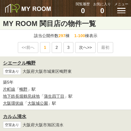
閲覧履歴
お気に入り
メニュー
0
0
MY ROOM 関目店の物件一覧
該当公開件数
297
棟
1-100
棟表示
<<前へ
1
2
3
次へ>>
最初
シエークル鴫野
大阪府大阪市城東区鴫野東
空室あり
築5年
片町線
「
鴫野
」駅
地下鉄長堀鶴見緑地
「
蒲生四丁目
」駅
大阪環状線
「
大阪城公園
」駅
カルム清水
大阪府大阪市旭区清水
空室あり