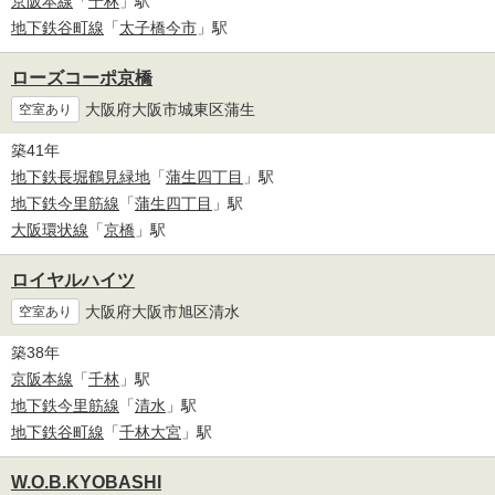
京阪本線
「
千林
」駅
地下鉄谷町線
「
太子橋今市
」駅
ローズコーポ京橋
大阪府大阪市城東区蒲生
空室あり
築41年
地下鉄長堀鶴見緑地
「
蒲生四丁目
」駅
地下鉄今里筋線
「
蒲生四丁目
」駅
大阪環状線
「
京橋
」駅
ロイヤルハイツ
大阪府大阪市旭区清水
空室あり
築38年
京阪本線
「
千林
」駅
地下鉄今里筋線
「
清水
」駅
地下鉄谷町線
「
千林大宮
」駅
W.O.B.KYOBASHI