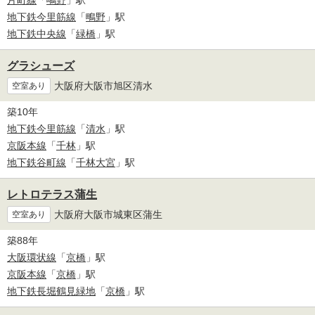
片町線
「
鴫野
」駅
地下鉄今里筋線
「
鴫野
」駅
地下鉄中央線
「
緑橋
」駅
グラシューズ
大阪府大阪市旭区清水
空室あり
築10年
地下鉄今里筋線
「
清水
」駅
京阪本線
「
千林
」駅
地下鉄谷町線
「
千林大宮
」駅
レトロテラス蒲生
大阪府大阪市城東区蒲生
空室あり
築88年
大阪環状線
「
京橋
」駅
京阪本線
「
京橋
」駅
地下鉄長堀鶴見緑地
「
京橋
」駅