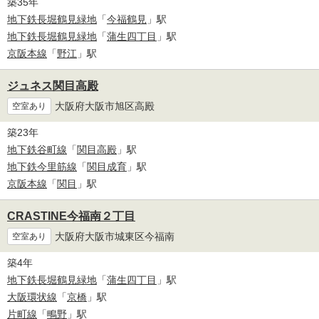
築35年
地下鉄長堀鶴見緑地
「
今福鶴見
」駅
地下鉄長堀鶴見緑地
「
蒲生四丁目
」駅
京阪本線
「
野江
」駅
ジュネス関目高殿
大阪府大阪市旭区高殿
空室あり
築23年
地下鉄谷町線
「
関目高殿
」駅
地下鉄今里筋線
「
関目成育
」駅
京阪本線
「
関目
」駅
CRASTINE今福南２丁目
大阪府大阪市城東区今福南
空室あり
築4年
地下鉄長堀鶴見緑地
「
蒲生四丁目
」駅
大阪環状線
「
京橋
」駅
片町線
「
鴫野
」駅