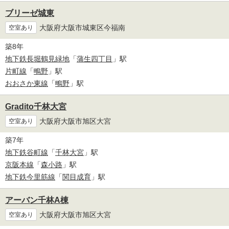
ブリーゼ城東
大阪府大阪市城東区今福南
空室あり
築8年
地下鉄長堀鶴見緑地
「
蒲生四丁目
」駅
片町線
「
鴫野
」駅
おおさか東線
「
鴫野
」駅
Gradito千林大宮
大阪府大阪市旭区大宮
空室あり
築7年
地下鉄谷町線
「
千林大宮
」駅
京阪本線
「
森小路
」駅
地下鉄今里筋線
「
関目成育
」駅
アーバン千林A棟
大阪府大阪市旭区大宮
空室あり