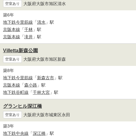
大阪府大阪市旭区清水
空室あり
築6年
地下鉄今里筋線
「
清水
」駅
京阪本線
「
千林
」駅
京阪本線
「
滝井
」駅
Villetta新森公園
大阪府大阪市旭区新森
空室あり
築8年
地下鉄今里筋線
「
新森古市
」駅
京阪本線
「
森小路
」駅
地下鉄谷町線
「
千林大宮
」駅
グランヒル深江橋
大阪府大阪市城東区永田
空室あり
築3年
地下鉄中央線
「
深江橋
」駅