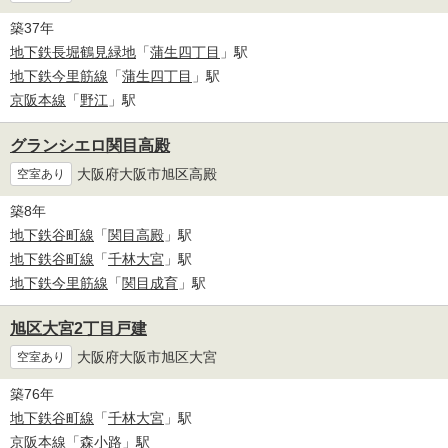
築37年
地下鉄長堀鶴見緑地
「
蒲生四丁目
」駅
地下鉄今里筋線
「
蒲生四丁目
」駅
京阪本線
「
野江
」駅
グランシエロ関目高殿
大阪府大阪市旭区高殿
空室あり
築8年
地下鉄谷町線
「
関目高殿
」駅
地下鉄谷町線
「
千林大宮
」駅
地下鉄今里筋線
「
関目成育
」駅
旭区大宮2丁目戸建
大阪府大阪市旭区大宮
空室あり
築76年
地下鉄谷町線
「
千林大宮
」駅
京阪本線
「
森小路
」駅