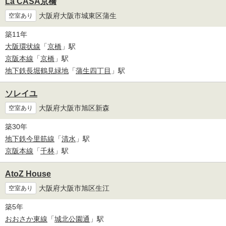
La CASA京橋
大阪府大阪市城東区蒲生
空室あり
築11年
大阪環状線
「
京橋
」駅
京阪本線
「
京橋
」駅
地下鉄長堀鶴見緑地
「
蒲生四丁目
」駅
ソレイユ
大阪府大阪市旭区新森
空室あり
築30年
地下鉄今里筋線
「
清水
」駅
京阪本線
「
千林
」駅
AtoZ House
大阪府大阪市旭区生江
空室あり
築5年
おおさか東線
「
城北公園通
」駅