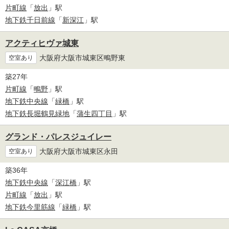
片町線
「
放出
」駅
地下鉄千日前線
「
新深江
」駅
アクティヒヴァ城東
大阪府大阪市城東区鴫野東
空室あり
築27年
片町線
「
鴫野
」駅
地下鉄中央線
「
緑橋
」駅
地下鉄長堀鶴見緑地
「
蒲生四丁目
」駅
グランド・パレスジュイレー
大阪府大阪市城東区永田
空室あり
築36年
地下鉄中央線
「
深江橋
」駅
片町線
「
放出
」駅
地下鉄今里筋線
「
緑橋
」駅