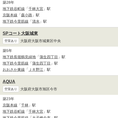
築28年
地下鉄谷町線
「
千林大宮
」駅
京阪本線
「
森小路
」駅
地下鉄今里筋線
「
清水
」駅
SPコート大阪城東
大阪府大阪市城東区中央
空室あり
築5年
地下鉄長堀鶴見緑地
「
蒲生四丁目
」駅
地下鉄今里筋線
「
蒲生四丁目
」駅
おおさか東線
「
ＪＲ野江
」駅
AQUA
大阪府大阪市旭区今市
空室あり
築23年
京阪本線
「
千林
」駅
地下鉄谷町線
「
千林大宮
」駅
地下鉄今里筋線
「
太子橋今市
」駅