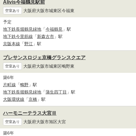
Alivis今福鶴見駅前
大阪府大阪市城東区今福東
空室あり
予定
地下鉄長堀鶴見緑地
「
今福鶴見
」駅
地下鉄今里筋線
「
新森古市
」駅
京阪本線
「
野江
」駅
プレサンスロジェ京橋グランスクエア
大阪府大阪市城東区鴫野東
空室あり
築6年
片町線
「
鴫野
」駅
地下鉄長堀鶴見緑地
「
蒲生四丁目
」駅
大阪環状線
「
京橋
」駅
ハーモニーテラス大宮Ⅲ
大阪府大阪市旭区大宮
空室あり
築6年