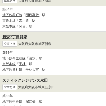
大阪府大阪市旭区新森
空室あり
築54年
地下鉄谷町線
「
関目高殿
」駅
京阪本線
「
森小路
」駅
京阪本線
「
関目
」駅
新森7丁目貸家
大阪府大阪市旭区新森
空室あり
築66年
地下鉄今里筋線
「
清水
」駅
京阪本線
「
千林
」駅
地下鉄谷町線
「
千林大宮
」駅
スティックレジデンス永田
大阪府大阪市城東区永田
空室あり
築36年
地下鉄中央線
「
深江橋
」駅