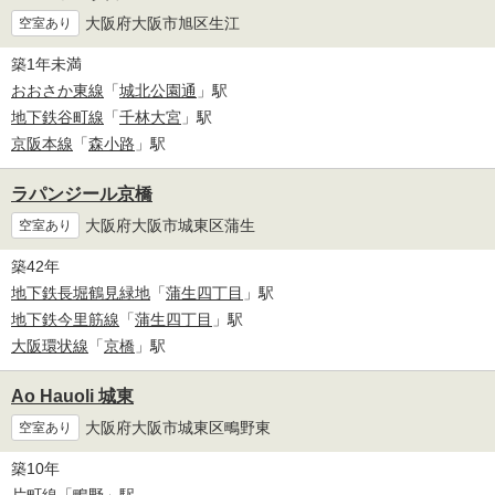
大阪府大阪市旭区生江
空室あり
築1年未満
おおさか東線
「
城北公園通
」駅
地下鉄谷町線
「
千林大宮
」駅
京阪本線
「
森小路
」駅
ラパンジール京橋
大阪府大阪市城東区蒲生
空室あり
築42年
地下鉄長堀鶴見緑地
「
蒲生四丁目
」駅
地下鉄今里筋線
「
蒲生四丁目
」駅
大阪環状線
「
京橋
」駅
Ao Hauoli 城東
大阪府大阪市城東区鴫野東
空室あり
築10年