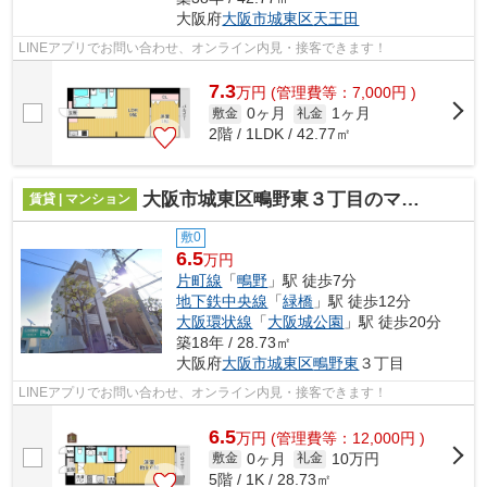
大阪府
大阪市城東区
天王田
LINEアプリでお問い合わせ、オンライン内見・接客できます！
7.3
万
円
(管理費等：7,000円 )
0ヶ月
1ヶ月
敷金
礼金
2階 / 1LDK / 42.77㎡
大阪市城東区鴫野東３丁目のマンション
賃貸 | マンション
敷0
6.5
万円
片町線
「
鴫野
」駅 徒歩7分
地下鉄中央線
「
緑橋
」駅 徒歩12分
大阪環状線
「
大阪城公園
」駅 徒歩20分
築18年 / 28.73㎡
大阪府
大阪市城東区
鴫野東
３丁目
LINEアプリでお問い合わせ、オンライン内見・接客できます！
6.5
万
円
(管理費等：12,000円 )
0ヶ月
10万円
敷金
礼金
5階 / 1K / 28.73㎡