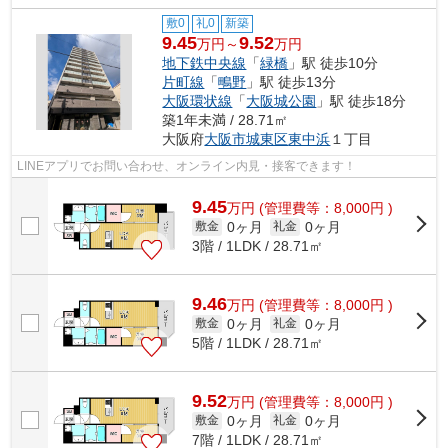
敷0
礼0
新築
9.45
9.52
万円～
万円
地下鉄中央線
「
緑橋
」駅 徒歩10分
片町線
「
鴫野
」駅 徒歩13分
大阪環状線
「
大阪城公園
」駅 徒歩18分
築1年未満 / 28.71㎡
大阪府
大阪市城東区
東中浜
１丁目
LINEアプリでお問い合わせ、オンライン内見・接客できます！
9.45
万
円
(管理費等：8,000円 )
0ヶ月
0ヶ月
敷金
礼金
3階 / 1LDK / 28.71㎡
9.46
万
円
(管理費等：8,000円 )
0ヶ月
0ヶ月
敷金
礼金
5階 / 1LDK / 28.71㎡
9.52
万
円
(管理費等：8,000円 )
0ヶ月
0ヶ月
敷金
礼金
7階 / 1LDK / 28.71㎡