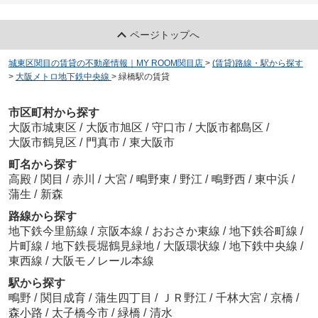
ページトップへ
城東区関目の賃貸の不動産情報｜MY ROOM関目店
>
(賃貸)路線・駅から探す
>
大阪メトロ地下鉄中央線
>
緑橋駅の賃貸
市区町村から探す
大阪市城東区
/
大阪市旭区
/
守口市
/
大阪市都島区
/
大阪市鶴見区
/
門真市
/
東大阪市
町名から探す
高殿
/
関目
/
赤川
/
大宮
/
鴫野東
/
野江
/
鴫野西
/
東中浜
/
蒲生
/
新森
路線から探す
地下鉄今里筋線
/
京阪本線
/
おおさか東線
/
地下鉄谷町線
/
片町線
/
地下鉄長堀鶴見緑地
/
大阪環状線
/
地下鉄中央線
/
東西線
/
大阪モノレール本線
駅から探す
鴫野
/
関目成育
/
蒲生四丁目
/
ＪＲ野江
/
千林大宮
/
京橋
/
森小路
/
太子橋今市
/
緑橋
/
清水