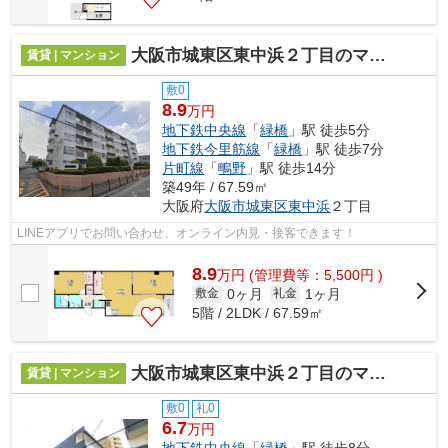
大阪市城東区東中浜２丁目のマンション
賃貸 | マンション
敷0
8.9
万円
地下鉄中央線
「
緑橋
」駅 徒歩5分
地下鉄今里筋線
「
緑橋
」駅 徒歩7分
片町線
「
鴫野
」駅 徒歩14分
築49年 / 67.59㎡
大阪府
大阪市城東区
東中浜
２丁目
LINEアプリでお問い合わせ、オンライン内見・接客できます！
8.9
万
円
(管理費等：5,500円 )
0ヶ月
1ヶ月
敷金
礼金
5階 / 2LDK / 67.59㎡
大阪市城東区東中浜２丁目のマンション
賃貸 | マンション
敷0
礼0
6.7
万円