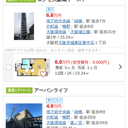
敷0
6.8
万円
地下鉄中央線
「
緑橋
」駅 徒歩7分
片町線
「
鴫野
」駅 徒歩8分
大阪環状線
「
大阪城公園
」駅 徒歩21分
築1年 / 23.24㎡
大阪府
大阪市城東区
東中浜
１丁目
LINEアプリでお問い合わせ、オンライン内見・接客できます！
6.8
万
円
(管理費等：9,000円 )
0ヶ月
1ヶ月
敷金
礼金
11階 / 1K / 23.24㎡
アーバンライフ
賃貸 | アパート
敷0
礼0
4.9
万円
地下鉄中央線
「
緑橋
」駅 徒歩8分
片町線
「
鴫野
」駅 徒歩20分
大阪環状線
「
森ノ宮
」駅 徒歩24分
築26年 / 20.46㎡