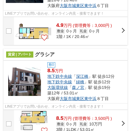
大阪府
大阪市城東区
東中浜
６丁目
LINEアプリでお問い合わせ、オンライン内見・接客できます！
4.9
万
円
(管理費等：3,000円 )
0ヶ月
0ヶ月
敷金
礼金
1階 / 1K / 20.46㎡
グラシア
賃貸 | アパート
敷0
8.5
万円
地下鉄中央線
「
深江橋
」駅 徒歩12分
地下鉄中央線
「
緑橋
」駅 徒歩12分
大阪環状線
「
森ノ宮
」駅 徒歩19分
築12年 / 53.01㎡
大阪府
大阪市城東区
東中浜
８丁目
LINEアプリでお問い合わせ、オンライン内見・接客できます！
8.5
万
円
(管理費等：3,500円 )
0ヶ月
10万円
敷金
礼金
3階 / 1LDK / 53.01㎡