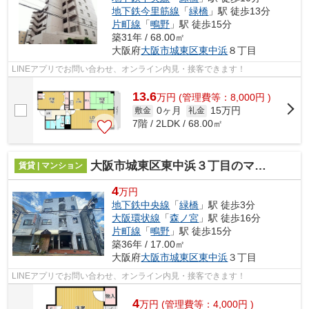
地下鉄今里筋線
「
緑橋
」駅 徒歩13分
片町線
「
鴫野
」駅 徒歩15分
築31年 / 68.00㎡
大阪府
大阪市城東区
東中浜
８丁目
LINEアプリでお問い合わせ、オンライン内見・接客できます！
13.6
万
円
(管理費等：8,000円 )
0ヶ月
15万円
敷金
礼金
7階 / 2LDK / 68.00㎡
大阪市城東区東中浜３丁目のマンション
賃貸 | マンション
4
万円
地下鉄中央線
「
緑橋
」駅 徒歩3分
大阪環状線
「
森ノ宮
」駅 徒歩16分
片町線
「
鴫野
」駅 徒歩15分
築36年 / 17.00㎡
大阪府
大阪市城東区
東中浜
３丁目
LINEアプリでお問い合わせ、オンライン内見・接客できます！
4
万
円
(管理費等：4,000円 )