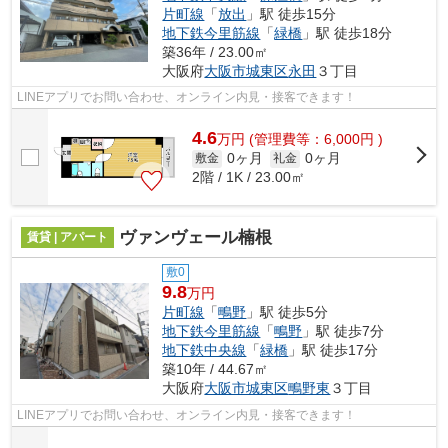
片町線
「
放出
」駅 徒歩15分
地下鉄今里筋線
「
緑橋
」駅 徒歩18分
築36年 / 23.00㎡
大阪府
大阪市城東区
永田
３丁目
LINEアプリでお問い合わせ、オンライン内見・接客できます！
4.6
万
円
(管理費等：6,000円 )
0ヶ月
0ヶ月
敷金
礼金
2階 / 1K / 23.00㎡
ヴァンヴェール楠根
賃貸 | アパート
敷0
9.8
万円
片町線
「
鴫野
」駅 徒歩5分
地下鉄今里筋線
「
鴫野
」駅 徒歩7分
地下鉄中央線
「
緑橋
」駅 徒歩17分
築10年 / 44.67㎡
大阪府
大阪市城東区
鴫野東
３丁目
LINEアプリでお問い合わせ、オンライン内見・接客できます！