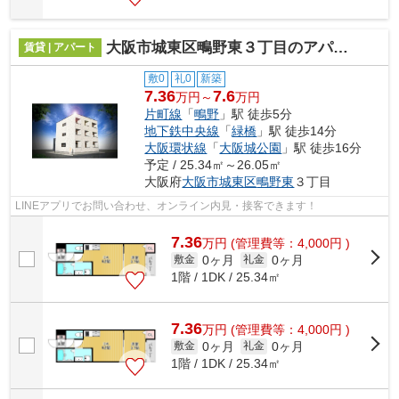
大阪市城東区鴫野東３丁目のアパート
賃貸 | アパート
敷0
礼0
新築
7.36
7.6
万円～
万円
片町線
「
鴫野
」駅 徒歩5分
地下鉄中央線
「
緑橋
」駅 徒歩14分
大阪環状線
「
大阪城公園
」駅 徒歩16分
予定 / 25.34㎡～26.05㎡
大阪府
大阪市城東区
鴫野東
３丁目
LINEアプリでお問い合わせ、オンライン内見・接客できます！
7.36
万
円
(管理費等：4,000円 )
0ヶ月
0ヶ月
敷金
礼金
1階 / 1DK / 25.34㎡
7.36
万
円
(管理費等：4,000円 )
0ヶ月
0ヶ月
敷金
礼金
1階 / 1DK / 25.34㎡