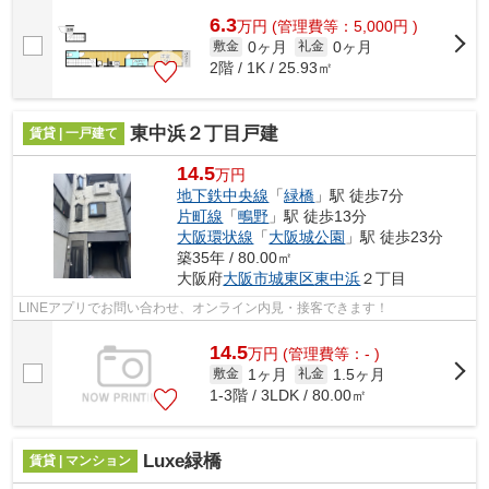
6.3
万
円
(管理費等：5,000円 )
0ヶ月
0ヶ月
敷金
礼金
2階 / 1K / 25.93㎡
東中浜２丁目戸建
賃貸 | 一戸建て
14.5
万円
地下鉄中央線
「
緑橋
」駅 徒歩7分
片町線
「
鴫野
」駅 徒歩13分
大阪環状線
「
大阪城公園
」駅 徒歩23分
築35年 / 80.00㎡
大阪府
大阪市城東区
東中浜
２丁目
LINEアプリでお問い合わせ、オンライン内見・接客できます！
14.5
万
円
(管理費等：- )
1ヶ月
1.5ヶ月
敷金
礼金
1-3階 / 3LDK / 80.00㎡
Luxe緑橋
賃貸 | マンション