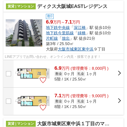
ディクス大阪城EASTレジデンス
賃貸 | マンション
敷0
6.9
7.1
万円～
万円
地下鉄中央線
「
深江橋
」駅 徒歩10分
地下鉄今里筋線
「
緑橋
」駅 徒歩10分
片町線
「
放出
」駅 徒歩21分
築3年 / 25.50㎡
大阪府
大阪市城東区
東中浜
９丁目
LINEアプリでお問い合わせ、オンライン内見・接客できます！
6.9
万
円
(管理費等：8,000円 )
0ヶ月
1ヶ月
敷金
礼金
5階 / 1K / 25.50㎡
7.1
万
円
(管理費等：9,000円 )
0ヶ月
1ヶ月
敷金
礼金
8階 / 1K / 25.50㎡
大阪市城東区東中浜１丁目のマンション
賃貸 | マンション