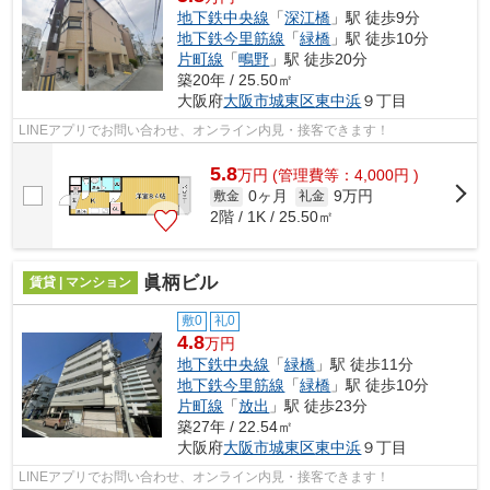
地下鉄中央線
「
深江橋
」駅 徒歩9分
地下鉄今里筋線
「
緑橋
」駅 徒歩10分
片町線
「
鴫野
」駅 徒歩20分
築20年 / 25.50㎡
大阪府
大阪市城東区
東中浜
９丁目
LINEアプリでお問い合わせ、オンライン内見・接客できます！
5.8
万
円
(管理費等：4,000円 )
0ヶ月
9万円
敷金
礼金
2階 / 1K / 25.50㎡
眞柄ビル
賃貸 | マンション
敷0
礼0
4.8
万円
地下鉄中央線
「
緑橋
」駅 徒歩11分
地下鉄今里筋線
「
緑橋
」駅 徒歩10分
片町線
「
放出
」駅 徒歩23分
築27年 / 22.54㎡
大阪府
大阪市城東区
東中浜
９丁目
LINEアプリでお問い合わせ、オンライン内見・接客できます！