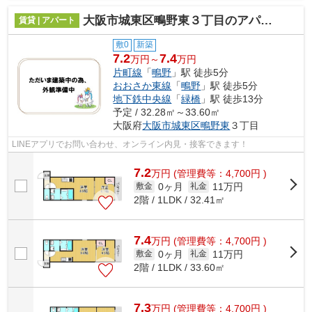
大阪市城東区鴫野東３丁目のアパート
賃貸 | アパート
敷0
新築
7.2
7.4
万円～
万円
片町線
「
鴫野
」駅 徒歩5分
おおさか東線
「
鴫野
」駅 徒歩5分
地下鉄中央線
「
緑橋
」駅 徒歩13分
予定 / 32.28㎡～33.60㎡
大阪府
大阪市城東区
鴫野東
３丁目
LINEアプリでお問い合わせ、オンライン内見・接客できます！
7.2
万
円
(管理費等：4,700円 )
0ヶ月
11万円
敷金
礼金
2階 / 1LDK / 32.41㎡
7.4
万
円
(管理費等：4,700円 )
0ヶ月
11万円
敷金
礼金
2階 / 1LDK / 33.60㎡
7.3
万
円
(管理費等：4,700円 )