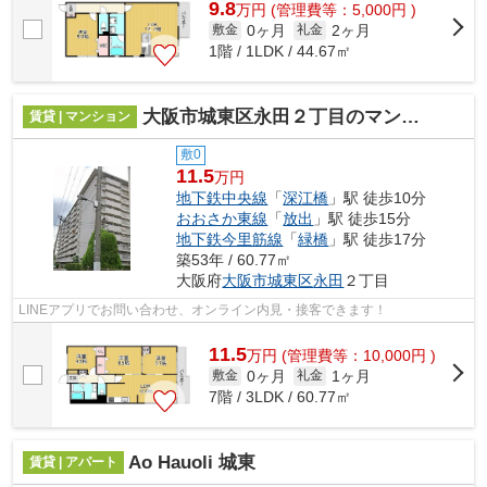
9.8
万
円
(管理費等：5,000円 )
0ヶ月
2ヶ月
敷金
礼金
1階 / 1LDK / 44.67㎡
大阪市城東区永田２丁目のマンション
賃貸 | マンション
敷0
11.5
万円
地下鉄中央線
「
深江橋
」駅 徒歩10分
おおさか東線
「
放出
」駅 徒歩15分
地下鉄今里筋線
「
緑橋
」駅 徒歩17分
築53年 / 60.77㎡
大阪府
大阪市城東区
永田
２丁目
LINEアプリでお問い合わせ、オンライン内見・接客できます！
11.5
万
円
(管理費等：10,000円 )
0ヶ月
1ヶ月
敷金
礼金
7階 / 3LDK / 60.77㎡
Ao Hauoli 城東
賃貸 | アパート