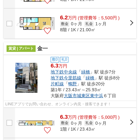
6.2
万
円
(管理費等：5,500円 )
0ヶ月
1ヶ月
敷金
礼金
8階 / 1K / 21.00㎡
金一
賃貸 | アパート
敷0
礼0
6.3
万円
地下鉄中央線
「
緑橋
」駅 徒歩7分
地下鉄今里筋線
「
緑橋
」駅 徒歩8分
片町線
「
鴫野
」駅 徒歩20分
築1年 / 23.43㎡～25.93㎡
大阪府
大阪市城東区
東中浜
６丁目
LINEアプリでお問い合わせ、オンライン内見・接客できます！
6.3
万
円
(管理費等：5,000円 )
0ヶ月
0ヶ月
敷金
礼金
1階 / 1K / 23.43㎡