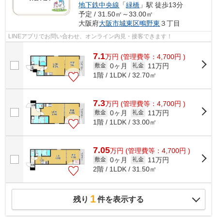
地下鉄中央線
「
緑橋
」駅 徒歩13分
予定 / 31.50㎡～33.00㎡
大阪府
大阪市城東区
鴫野東
３丁目
LINEアプリでお問い合わせ、オンライン内見・接客できます！
7.1
万
円
(管理費等：4,700円 )
0ヶ月
11万円
敷金
礼金
1階 / 1LDK / 32.70㎡
7.3
万
円
(管理費等：4,700円 )
0ヶ月
11万円
敷金
礼金
1階 / 1LDK / 33.00㎡
7.05
万
円
(管理費等：4,700円 )
0ヶ月
11万円
敷金
礼金
2階 / 1LDK / 31.50㎡
1
残り
件を表示する