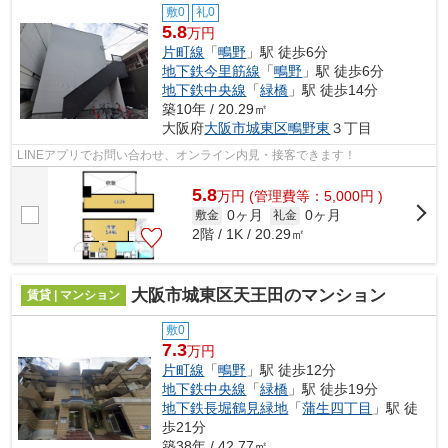
敷0
礼0
5.8
万円
片町線
「
鴫野
」駅 徒歩6分
地下鉄今里筋線
「
鴫野
」駅 徒歩6分
地下鉄中央線
「
緑橋
」駅 徒歩14分
築10年 / 20.29㎡
大阪府
大阪市城東区
鴫野東
３丁目
LINEアプリでお問い合わせ、オンライン内見・接客できます！
5.8
万
円
(管理費等：5,000円 )
0ヶ月
0ヶ月
敷金
礼金
2階 / 1K / 20.29㎡
大阪市城東区天王田のマンション
賃貸 | マンション
敷0
7.3
万円
片町線
「
鴫野
」駅 徒歩12分
地下鉄中央線
「
緑橋
」駅 徒歩19分
地下鉄長堀鶴見緑地
「
蒲生四丁目
」駅 徒
歩21分
築38年 / 42.77㎡