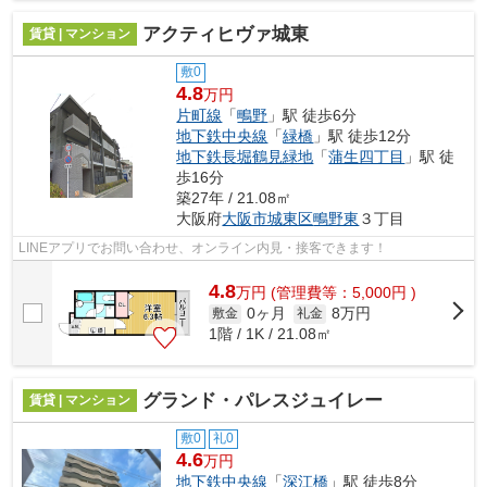
アクティヒヴァ城東
賃貸 | マンション
敷0
4.8
万円
片町線
「
鴫野
」駅 徒歩6分
地下鉄中央線
「
緑橋
」駅 徒歩12分
地下鉄長堀鶴見緑地
「
蒲生四丁目
」駅 徒
歩16分
築27年 / 21.08㎡
大阪府
大阪市城東区
鴫野東
３丁目
LINEアプリでお問い合わせ、オンライン内見・接客できます！
4.8
万
円
(管理費等：5,000円 )
0ヶ月
8万円
敷金
礼金
1階 / 1K / 21.08㎡
グランド・パレスジュイレー
賃貸 | マンション
敷0
礼0
4.6
万円
地下鉄中央線
「
深江橋
」駅 徒歩8分