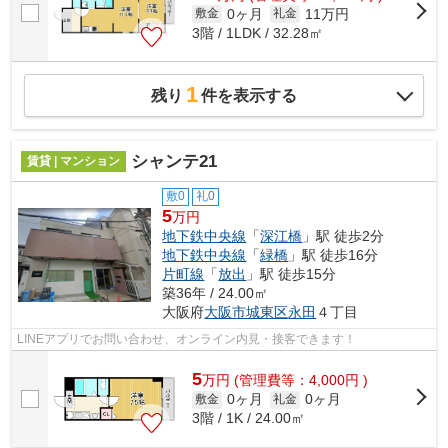
0ヶ月
11万円
敷金
礼金
3階 / 1LDK / 32.28㎡
1
残り
件を表示する
シャンテ21
賃貸 | マンション
敷0
礼0
5
万円
地下鉄中央線
「
深江橋
」駅 徒歩2分
地下鉄中央線
「
緑橋
」駅 徒歩16分
片町線
「
放出
」駅 徒歩15分
築36年 / 24.00㎡
大阪府
大阪市城東区
永田
４丁目
LINEアプリでお問い合わせ、オンライン内見・接客できます！
5
万
円
(管理費等：4,000円 )
0ヶ月
0ヶ月
敷金
礼金
3階 / 1K / 24.00㎡