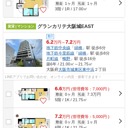
1ヶ月
1ヶ月
敷金
礼金
3階 / 1R / 17.00㎡
グランカリテ大阪城EAST
賃貸 | マンション
敷0
6.2
7.2
万円～
万円
地下鉄中央線
「
緑橋
」駅 徒歩6分
地下鉄今里筋線
「
緑橋
」駅 徒歩8分
片町線
「
鴫野
」駅 徒歩16分
築6年 / 21.00㎡～21.75㎡
大阪府
大阪市城東区
東中浜
２丁目
LINEアプリでお問い合わせ、オンライン内見・接客できます！
6.6
万
円
(管理費等：7,000円 )
0ヶ月
7.3万円
敷金
礼金
5階 / 1K / 21.75㎡
7.2
万
円
(管理費等：5,000円 )
0ヶ月
1ヶ月
敷金
礼金
6階 / 1K / 21.75㎡