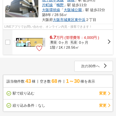
地下鉄中央線
「
緑橋
」駅 徒歩8分
片町線
「
鴫野
」駅 徒歩11分
大阪環状線
「
大阪城公園
」駅 徒歩22分
築8年 / 28.56㎡
大阪府
大阪市城東区
東中浜
２丁目
LINEアプリでお問い合わせ、オンライン内見・接客できます！
6.7
万
円
(管理費等：4,000円 )
0ヶ月
0ヶ月
敷金
礼金
1階 / 1K / 28.56㎡
次の30件へ
43
68
1～30
該当物件数
棟
空き数
件
棟を表示
駅で絞り込む
変更
変更
絞り込み条件：
なし