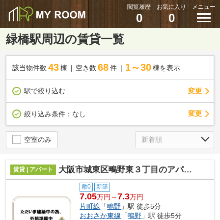
閲覧履歴
お気に入り
メニュー
0
0
緑橋駅周辺の賃貸一覧
43
68
1～30
該当物件数
棟
空き数
件
棟を表示
駅で絞り込む
変更
変更
絞り込み条件：
なし
空室のみ
大阪市城東区鴫野東３丁目のアパート
賃貸 | アパート
敷0
新築
7.05
7.3
万円～
万円
片町線
「
鴫野
」駅 徒歩5分
おおさか東線
「
鴫野
」駅 徒歩5分