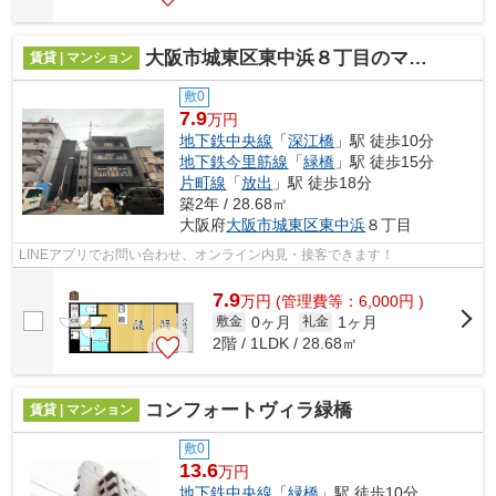
大阪市城東区東中浜８丁目のマンション
賃貸 | マンション
敷0
7.9
万円
地下鉄中央線
「
深江橋
」駅 徒歩10分
地下鉄今里筋線
「
緑橋
」駅 徒歩15分
片町線
「
放出
」駅 徒歩18分
築2年 / 28.68㎡
大阪府
大阪市城東区
東中浜
８丁目
LINEアプリでお問い合わせ、オンライン内見・接客できます！
7.9
万
円
(管理費等：6,000円 )
0ヶ月
1ヶ月
敷金
礼金
2階 / 1LDK / 28.68㎡
コンフォートヴィラ緑橋
賃貸 | マンション
敷0
13.6
万円
地下鉄中央線
「
緑橋
」駅 徒歩10分