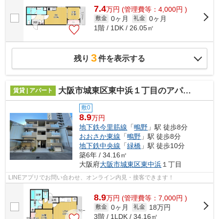
7.4
万
円
(管理費等：4,000円 )
0ヶ月
0ヶ月
敷金
礼金
1階 / 1DK / 26.05㎡
3
残り
件を表示する
大阪市城東区東中浜１丁目のアパート
賃貸 | アパート
敷0
8.9
万円
地下鉄今里筋線
「
鴫野
」駅 徒歩8分
おおさか東線
「
鴫野
」駅 徒歩8分
地下鉄中央線
「
緑橋
」駅 徒歩10分
築6年 / 34.16㎡
大阪府
大阪市城東区
東中浜
１丁目
LINEアプリでお問い合わせ、オンライン内見・接客できます！
8.9
万
円
(管理費等：7,000円 )
0ヶ月
18万円
敷金
礼金
3階 / 1LDK / 34.16㎡