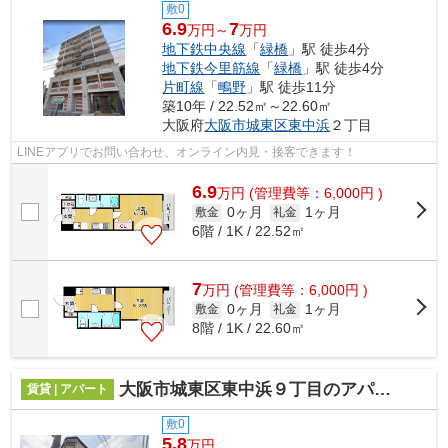
敷0
6.9
7
万円～
万円
地下鉄中央線
「
緑橋
」駅 徒歩4分
地下鉄今里筋線
「
緑橋
」駅 徒歩4分
片町線
「
鴫野
」駅 徒歩11分
築10年 / 22.52㎡～22.60㎡
大阪府
大阪市城東区
東中浜
２丁目
LINEアプリでお問い合わせ、オンライン内見・接客できます！
6.9
万
円
(管理費等：6,000円 )
0ヶ月
1ヶ月
敷金
礼金
6階 / 1K / 22.52㎡
7
万
円
(管理費等：6,000円 )
0ヶ月
1ヶ月
敷金
礼金
8階 / 1K / 22.60㎡
大阪市城東区東中浜９丁目のアパート
賃貸 | アパート
敷0
5.8
万円