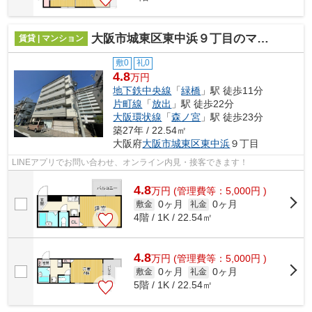
大阪市城東区東中浜９丁目のマンション
賃貸 | マンション
敷0
礼0
4.8
万円
地下鉄中央線
「
緑橋
」駅 徒歩11分
片町線
「
放出
」駅 徒歩22分
大阪環状線
「
森ノ宮
」駅 徒歩23分
築27年 / 22.54㎡
大阪府
大阪市城東区
東中浜
９丁目
LINEアプリでお問い合わせ、オンライン内見・接客できます！
4.8
万
円
(管理費等：5,000円 )
0ヶ月
0ヶ月
敷金
礼金
4階 / 1K / 22.54㎡
4.8
万
円
(管理費等：5,000円 )
0ヶ月
0ヶ月
敷金
礼金
5階 / 1K / 22.54㎡