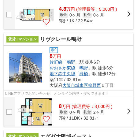
4.8
万
円
(管理費等：5,000円 )
0ヶ月
0ヶ月
敷金
礼金
5階 / 1K / 22.54㎡
リヴクレール鴫野
賃貸 | マンション
敷0
8
万円
片町線
「
鴫野
」駅 徒歩6分
おおさか東線
「
鴫野
」駅 徒歩6分
地下鉄中央線
「
緑橋
」駅 徒歩12分
築11年 / 32.81㎡
大阪府
大阪市城東区
鴫野西
５丁目
LINEアプリでお問い合わせ、オンライン内見・接客できます！
8
万
円
(管理費等：8,000円 )
0ヶ月
2ヶ月
敷金
礼金
7階 / 1LDK / 32.81㎡
エグゼ大阪城イースト
賃貸 | マンション