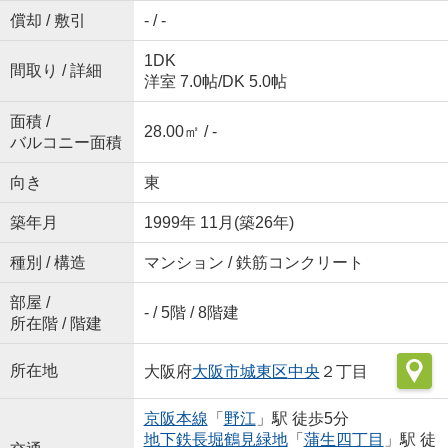
償却 / 敷引
- / -
1DK
間取り / 詳細
洋室 7.0帖
/
DK 5.0帖
面積 /
28.00㎡ / -
バルコニー面積
向き
東
築年月
1999年 11月(築26年)
種別 / 構造
マンション / 鉄筋コンクリート
部屋 /
- / 5階 / 8階建
所在階 / 階建
所在地
大阪府
大阪市城東区
中央
２丁目
京阪本線
「
野江
」駅 徒歩5分
地下鉄長堀鶴見緑地
「
蒲生四丁目
」駅 徒