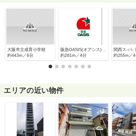
大阪市立成育小学校
阪急OASIS(オアシス) 野江店
関西ス-パ-
約443m／6分
約281m／4分
約255m／
エリアの近い物件