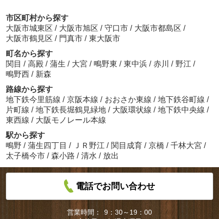
市区町村から探す
大阪市城東区
/
大阪市旭区
/
守口市
/
大阪市都島区
/
大阪市鶴見区
/
門真市
/
東大阪市
町名から探す
関目
/
高殿
/
蒲生
/
大宮
/
鴫野東
/
東中浜
/
赤川
/
野江
/
鴫野西
/
新森
路線から探す
地下鉄今里筋線
/
京阪本線
/
おおさか東線
/
地下鉄谷町線
/
片町線
/
地下鉄長堀鶴見緑地
/
大阪環状線
/
地下鉄中央線
/
東西線
/
大阪モノレール本線
駅から探す
鴫野
/
蒲生四丁目
/
ＪＲ野江
/
関目成育
/
京橋
/
千林大宮
/
太子橋今市
/
森小路
/
清水
/
放出
電話でお問い合わせ
営業時間：
9：30～19：00