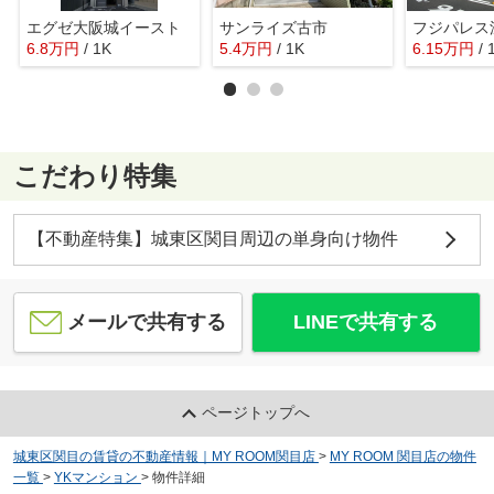
エグゼ大阪城イースト
サンライズ古市
6.8
万
円
/ 1K
5.4
万
円
/ 1K
6.15
万
円
/ 
こだわり特集
【不動産特集】城東区関目周辺の単身向け物件
メールで共有する
LINEで共有する
ページトップへ
城東区関目の賃貸の不動産情報｜MY ROOM関目店
>
MY ROOM 関目店の物件
一覧
>
YKマンション
>
物件詳細