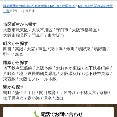
城東区関目の賃貸の不動産情報｜MY ROOM関目店
>
MY ROOM 関目店の物件
一覧
>
野江３丁目戸建
市区町村から探す
大阪市城東区
/
大阪市旭区
/
守口市
/
大阪市都島区
/
大阪市鶴見区
/
門真市
/
東大阪市
町名から探す
関目
/
高殿
/
大宮
/
蒲生
/
東中浜
/
赤川
/
鴫野東
/
鴫野西
/
野江
/
新森
路線から探す
地下鉄今里筋線
/
京阪本線
/
おおさか東線
/
地下鉄谷町線
/
片町線
/
地下鉄長堀鶴見緑地
/
大阪環状線
/
地下鉄中央線
/
東西線
/
大阪モノレール本線
駅から探す
鴫野
/
蒲生四丁目
/
関目成育
/
ＪＲ野江
/
千林大宮
/
京橋
/
太子橋今市
/
森小路
/
清水
/
放出
電話でお問い合わせ