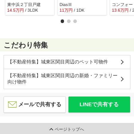
東中浜２丁目戸建
DiasⅢ
14.5
万
円
/ 3LDK
11
万
円
/ 1DK
13.6
万
円
/
こだわり特集
【不動産特集】城東区関目周辺のペット可物件
【不動産特集】城東区関目周辺の新婚・ファミリー
向け物件
メールで共有する
LINEで共有する
ページトップへ