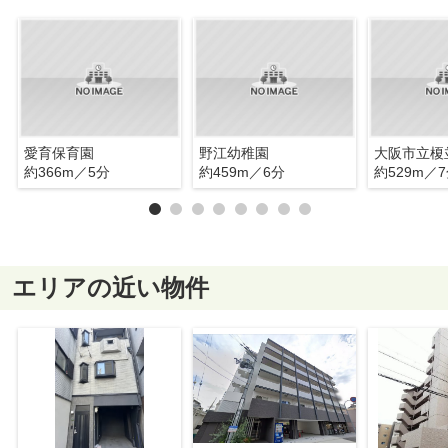
愛育保育園
野江幼稚園
大阪市立榎
約366m／5分
約459m／6分
約529m／
エリアの近い物件