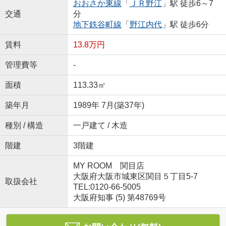
おおさか東線
「
ＪＲ野江
」駅 徒歩6～7
交通
分
地下鉄谷町線
「
野江内代
」駅 徒歩6分
賃料
13.8万円
管理費等
-
面積
113.33㎡
築年月
1989年 7月(築37年)
種別 / 構造
一戸建て / 木造
階建
3階建
MY ROOM 関目店
大阪府大阪市城東区関目５丁目5-7
取扱会社
TEL:0120-66-5005
大阪府知事 (5) 第48769号