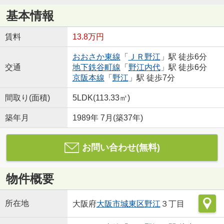
基本情報
賃料
13.8万円
おおさか東線
「
ＪＲ野江
」駅 徒歩6分
交通
地下鉄谷町線
「
野江内代
」駅 徒歩6分
京阪本線
「
野江
」駅 徒歩7分
間取り(面積)
5LDK(113.33㎡)
築年月
1989年 7月(築37年)
お問い合わせ(無料)
物件概要
所在地
大阪府
大阪市城東区
野江
３丁目