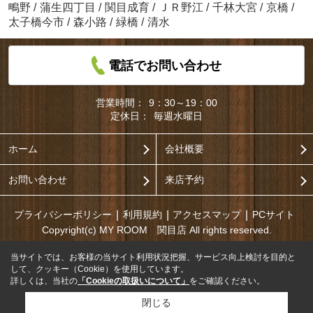
鴫野
/
蒲生四丁目
/
関目成育
/
ＪＲ野江
/
千林大宮
/
京橋
/
太子橋今市
/
森小路
/
緑橋
/
清水
電話でお問い合わせ
営業時間：
9：30～19：00
定休日：
毎週水曜日
ホーム
会社概要
お問い合わせ
来店予約
プライバシーポリシー
利用規約
アクセスマップ
PCサイト
Copyright(c) MY ROOM 関目店 All rights reserved.
当サイトでは、お客様の当サイト利用状況把握、サービス向上検討を目的と
して、クッキー（Cookie）を使用しています。
詳しくは、当社の
「Cookieの取扱いについて」
をご確認ください。
閉じる