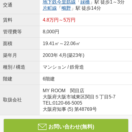
地下鉄今里筋線
「
緑橋
」駅 徒歩1～3分
交通
片町線
「
鴫野
」駅 徒歩14分
賃料
4.8万円～5万円
管理費等
8,000円
面積
19.41㎡～22.06㎡
築年月
2003年 4月(築23年)
種別 / 構造
マンション / 鉄骨造
階建
6階建
MY ROOM 関目店
大阪府大阪市城東区関目５丁目5-7
取扱会社
TEL:0120-66-5005
大阪府知事 (5) 第48769号
お問い合わせ(無料)