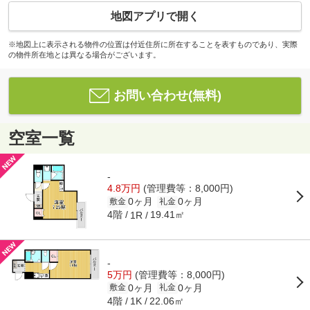
地図アプリで開く
※地図上に表示される物件の位置は付近住所に所在することを表すものであり、実際
の物件所在地とは異なる場合がございます。
お問い合わせ(無料)
空室一覧
-
4.8万円
(管理費等：8,000円)
0ヶ月
0ヶ月
敷金
礼金
4階
19.41㎡
1R
-
5万円
(管理費等：8,000円)
0ヶ月
0ヶ月
敷金
礼金
4階
22.06㎡
1K