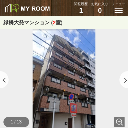
閲覧履歴
お気に入り
メニュー
1
0
緑橋大発マンション (
2
室)
1 / 13