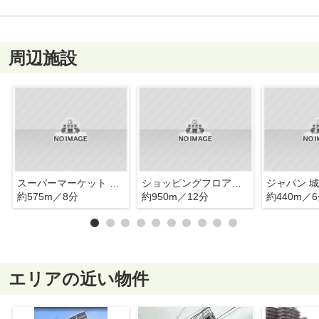
周辺施設
スーパーマーケット コノミヤ 緑橋店
ショッピングフロアーステップ
ジャパン 
約575m／8分
約950m／12分
約440m／
エリアの近い物件