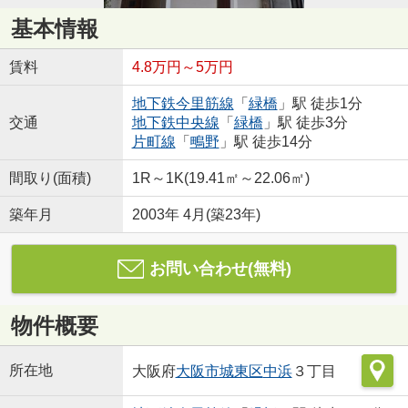
基本情報
賃料
4.8万円～5万円
地下鉄今里筋線
「
緑橋
」駅 徒歩1分
交通
地下鉄中央線
「
緑橋
」駅 徒歩3分
片町線
「
鴫野
」駅 徒歩14分
間取り(面積)
1R～1K(19.41㎡～22.06㎡)
築年月
2003年 4月(築23年)
お問い合わせ(無料)
物件概要
所在地
大阪府
大阪市城東区
中浜
３丁目