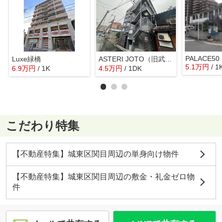
PALACE50
Luxe緑橋
ASTERI JOTO（旧武田第３マンション）
5.1
万
円
/ 1
6.9
万
円
/ 1K
4.5
万
円
/ 1DK
こだわり特集
【不動産特集】城東区関目周辺の単身向け物件
【不動産特集】城東区関目周辺の敷金・礼金ゼロ物
件