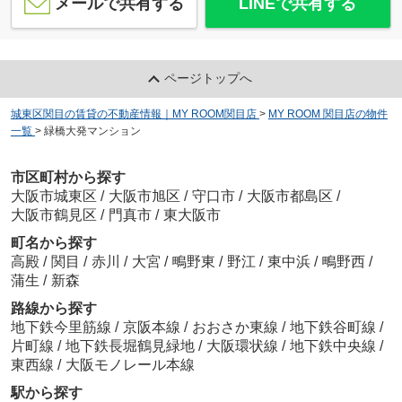
メールで共有する
LINEで共有する
ページトップへ
城東区関目の賃貸の不動産情報｜MY ROOM関目店
>
MY ROOM 関目店の物件
一覧
>
緑橋大発マンション
市区町村から探す
大阪市城東区
/
大阪市旭区
/
守口市
/
大阪市都島区
/
大阪市鶴見区
/
門真市
/
東大阪市
町名から探す
高殿
/
関目
/
赤川
/
大宮
/
鴫野東
/
野江
/
東中浜
/
鴫野西
/
蒲生
/
新森
路線から探す
地下鉄今里筋線
/
京阪本線
/
おおさか東線
/
地下鉄谷町線
/
片町線
/
地下鉄長堀鶴見緑地
/
大阪環状線
/
地下鉄中央線
/
東西線
/
大阪モノレール本線
駅から探す