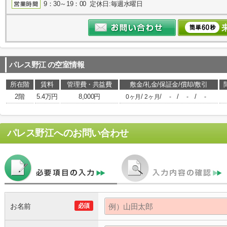
9：30～19：00 定休日:毎週水曜日
パレス野江
の空室情報
所在階
賃料
管理費・共益費
敷金/礼金/保証金/償却/敷引
2階
5.4万円
8,000円
/
/
/
/
0ヶ月
2ヶ月
-
-
-
パレス野江
へのお問い合わせ
お名前
必須