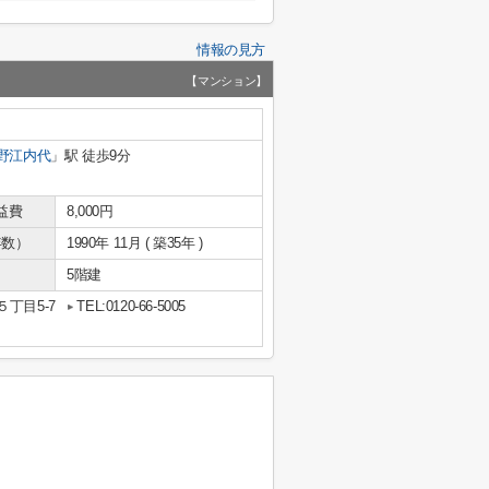
情報の見方
【マンション】
野江内代
」駅 徒歩9分
益費
8,000円
年数）
1990年 11月 ( 築35年 )
5階建
丁目5-7
TEL:0120-66-5005