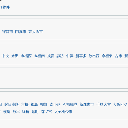
す
け物件
守口市
門真市
東大阪市
中央
永田
今福西
今福南
成育
諏訪
中浜
新喜多
放出西
今福東
古市
新
目
関目高殿
京橋
都島
鴫野
森小路
今福鶴見
新森古市
千林大宮
大阪ビジ
井
横堤
放出
緑橋
扇町
森ノ宮
太子橋今市