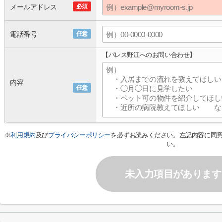
メールアドレス
必須
電話番号
任意
【パレス野江へのお問い合わせ】
内容
任意
※
利用規約
及び
プライバシーポリシー
を必ずお読みください。左記内容に同
い。
未入力項目があります