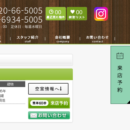
00
00
：00
定休日：
毎週水曜日
建物
空室情報へ
35年
階建
骨造