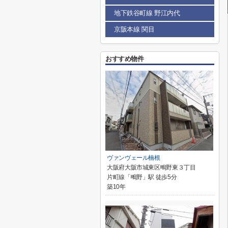
地下鉄谷町線 野江内代
京阪本線 関目
おすすめ物件
ヴァンヴェール楠根
大阪府大阪市城東区鴫野東３丁目
片町線「鴫野」駅 徒歩5分
築10年