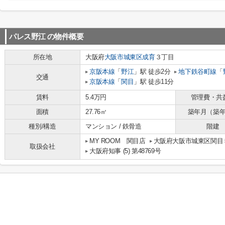
パレス野江
の物件概要
所在地
大阪府
大阪市城東区
成育
３丁目
京阪本線
「
野江
」駅 徒歩2分
地下鉄谷町線
「
交通
京阪本線
「
関目
」駅 徒歩11分
賃料
5.4万円
管理費・共
面積
27.76㎡
築年月（築
種別/構造
マンション / 鉄骨造
階建
MY ROOM 関目店
大阪府大阪市城東区関目５
取扱会社
大阪府知事 (5) 第48769号