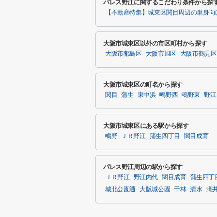
パレス野江に関するこだわり条件から探
【不動産特集】城東区関目周辺の単身向
大阪市城東区以外の市区町村から探す
大阪市都島区
大阪市旭区
大阪市鶴見区
大阪市城東区の町名から探す
関目
蒲生
東中浜
鴫野西
鴫野東
野江
大阪市城東区にある駅から探す
鴫野
ＪＲ野江
蒲生四丁目
関目成育
パレス野江周辺の駅から探す
ＪＲ野江
野江内代
関目成育
蒲生四丁
城北公園通
大阪城公園
千林
清水
滝