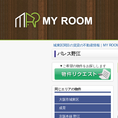
城東区関目の賃貸の不動産情報｜MY ROO
パレス野江
▼ご希望の物件をお探しします
同じエリアの物件
大阪市城東区
成育
京阪本線 野江