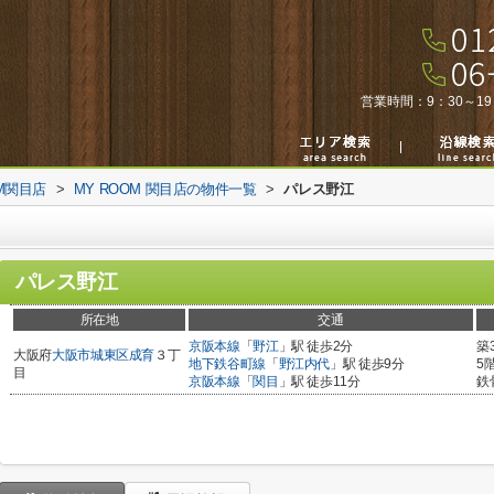
営業時間：
9：30～19
M関目店
>
MY ROOM 関目店の物件一覧
>
パレス野江
パレス野江
所在地
交通
京阪本線
「
野江
」駅 徒歩2分
築
大阪府
大阪市城東区
成育
３丁
地下鉄谷町線
「
野江内代
」駅 徒歩9分
5
目
京阪本線
「
関目
」駅 徒歩11分
鉄