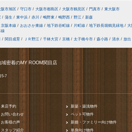
大阪市旭区
/
守口市
/
大阪市都島区
/
大阪市鶴見区
/
門真市
/
東大阪市
宮
/
蒲生
/
東中浜
/
赤川
/
鴫野東
/
鴫野西
/
野江
/
新森
京阪本線
/
おおさか東線
/
地下鉄谷町線
/
片町線
/
地下鉄長堀鶴見緑地
/
大
本線
目
/
関目成育
/
ＪＲ野江
/
千林大宮
/
京橋
/
太子橋今市
/
森小路
/
清水
/
放出
域密着のMY ROOM関目店
5-7
来店予約
新築・築浅物件
お問い合わせ
ペット可物件
お客様の声
新婚・ファミリー向け物件
スタッフ紹介
単身向け物件