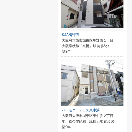
K&A鴫野西
大阪府大阪市城東区鴫野西１丁目
大阪環状線「京橋」駅 徒歩6分
築3年
ハーモニーテラス東中浜
大阪府大阪市城東区東中浜２丁目
地下鉄今里筋線「緑橋」駅 徒歩6分
築9年