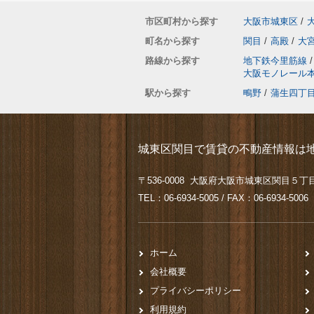
市区町村から探す
大阪市城東区
/
町名から探す
関目
/
高殿
/
大
路線から探す
地下鉄今里筋線
/
大阪モノレール
駅から探す
鴫野
/
蒲生四丁
城東区関目で賃貸の不動産情報は地
〒536-0008 大阪府大阪市城東区関目５丁目
TEL：06-6934-5005 / FAX：06-6934-5006
ホーム
会社概要
プライバシーポリシー
利用規約