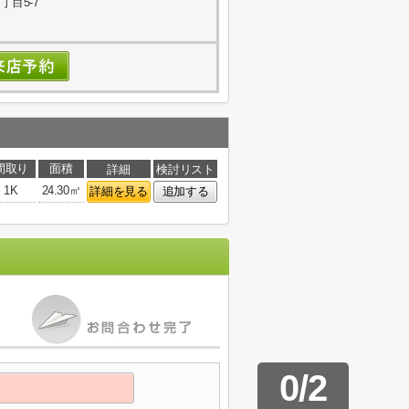
目5-7
間取り
面積
詳細
検討リスト
1K
24.30㎡
詳細を見る
追加する
0
/
2