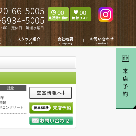
00
00
：00
定休日：
毎週水曜日
建物
空室情報へ
4年
5階建
筋コンクリート