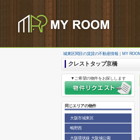
城東区関目の賃貸の不動産情報｜MY ROO
クレストタップ京橋
▼ご希望の物件をお探しします
同じエリアの物件
大阪市城東区
鴫野西
大阪環状線 大阪城公園