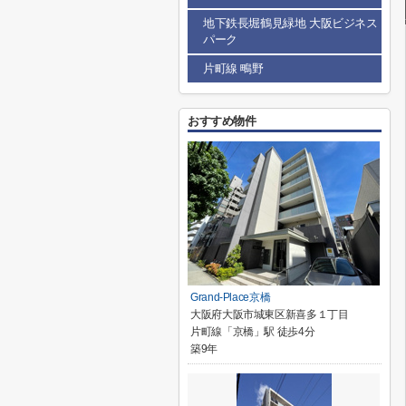
地下鉄長堀鶴見緑地 大阪ビジネス
パーク
片町線 鴫野
おすすめ物件
Grand-Place京橋
大阪府大阪市城東区新喜多１丁目
片町線「京橋」駅 徒歩4分
築9年