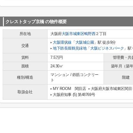
クレストタップ京橋
の物件概要
所在地
大阪府
大阪市城東区
鴫野西
２丁目
大阪環状線
「
大阪城公園
」駅 徒歩9分
交通
地下鉄長堀鶴見緑地
「
大阪ビジネスパーク
」駅 
賃料
7.5万円
管理費・共
面積
24.30㎡
築年月（築
マンション / 鉄筋コンクリー
種別/構造
階建
ト
MY ROOM 関目店
大阪府大阪市城東区関目５
取扱会社
大阪府知事 (5) 第48769号