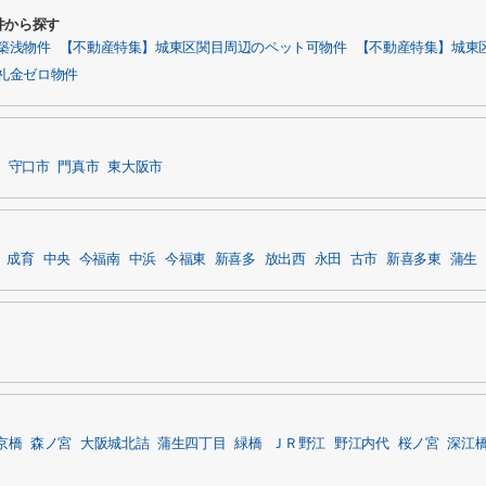
件から探す
築浅物件
【不動産特集】城東区関目周辺のペット可物件
【不動産特集】城東
礼金ゼロ物件
守口市
門真市
東大阪市
成育
中央
今福南
中浜
今福東
新喜多
放出西
永田
古市
新喜多東
蒲生
京橋
森ノ宮
大阪城北詰
蒲生四丁目
緑橋
ＪＲ野江
野江内代
桜ノ宮
深江