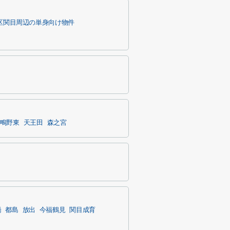
区関目周辺の単身向け物件
鴫野東
天王田
森之宮
橋
都島
放出
今福鶴見
関目成育