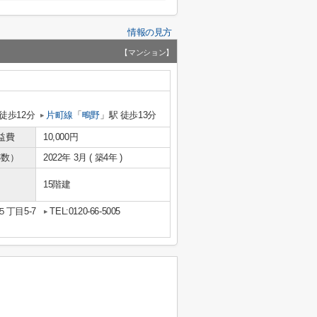
情報の見方
【マンション】
徒歩12分
片町線
「
鴫野
」駅 徒歩13分
益費
10,000円
年数）
2022年 3月 ( 築4年 )
15階建
丁目5-7
TEL:0120-66-5005