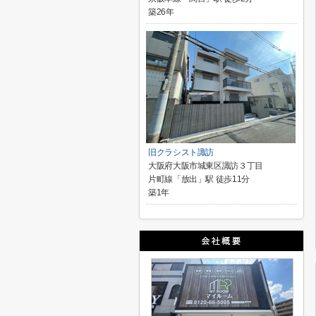
築26年
旧クラシスト諏訪
大阪府大阪市城東区諏訪３丁目
片町線「放出」駅 徒歩11分
築1年