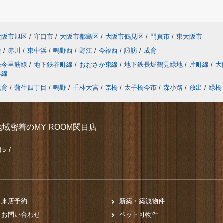
大阪市旭区
/
守口市
/
大阪市都島区
/
大阪市鶴見区
/
門真市
/
東大阪市
殿
/
赤川
/
東中浜
/
鴫野西
/
野江
/
今福西
/
諏訪
/
成育
鉄今里筋線
/
地下鉄谷町線
/
おおさか東線
/
地下鉄長堀鶴見緑地
/
片町線
/
大
本線
成育
/
蒲生四丁目
/
鴫野
/
千林大宮
/
京橋
/
太子橋今市
/
森小路
/
放出
/
緑橋
域密着のMY ROOM関目店
5-7
来店予約
新築・築浅物件
お問い合わせ
ペット可物件