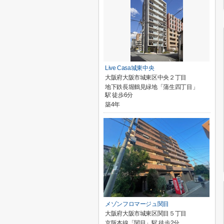
Live Casa城東中央
大阪府大阪市城東区中央２丁目
地下鉄長堀鶴見緑地「蒲生四丁目」
駅 徒歩6分
築4年
メゾンフロマージュ関目
大阪府大阪市城東区関目５丁目
京阪本線「関目」駅 徒歩2分