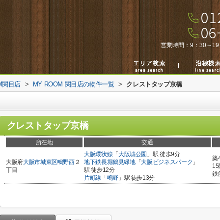
営業時間：
9：30～19
M関目店
>
MY ROOM 関目店の物件一覧
>
クレストタップ京橋
クレストタップ京橋
所在地
交通
大阪環状線
「
大阪城公園
」駅 徒歩9分
築
大阪府
大阪市城東区
鴫野西
２
地下鉄長堀鶴見緑地
「
大阪ビジネスパーク
」
1
丁目
駅 徒歩12分
鉄
片町線
「
鴫野
」駅 徒歩13分