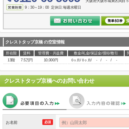
大阪府大阪市城東区関目５丁
9：30～19：00 定休日:毎週水曜日
クレストタップ京橋
の空室情報
所在階
賃料
管理費・共益費
敷金/礼金/保証金/償却/敷引
13階
7.5万円
10,000円
/
/
/
/
0ヶ月
0ヶ月
-
-
-
クレストタップ京橋
へのお問い合わせ
お名前
必須