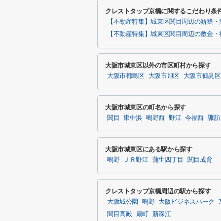
クレストタップ京橋に関するこだわり条
【不動産特集】城東区関目周辺の新築・
【不動産特集】城東区関目周辺の敷金・
大阪市城東区以外の市区町村から探す
大阪市都島区
大阪市旭区
大阪市鶴見区
大阪市城東区の町名から探す
関目
東中浜
鴫野西
野江
今福西
諏訪
大阪市城東区にある駅から探す
鴫野
ＪＲ野江
蒲生四丁目
関目成育
クレストタップ京橋周辺の駅から探す
大阪城公園
鴫野
大阪ビジネスパーク
関目高殿
扇町
新深江