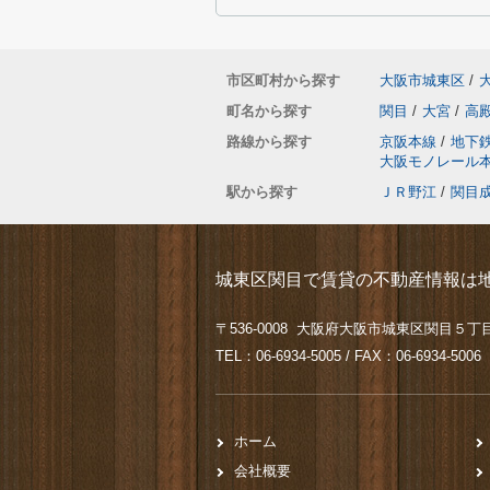
市区町村から探す
大阪市城東区
/
町名から探す
関目
/
大宮
/
高
路線から探す
京阪本線
/
地下
大阪モノレール
駅から探す
ＪＲ野江
/
関目
城東区関目で賃貸の不動産情報は地
〒536-0008 大阪府大阪市城東区関目５丁目
TEL：06-6934-5005 / FAX：06-6934-5006
ホーム
会社概要