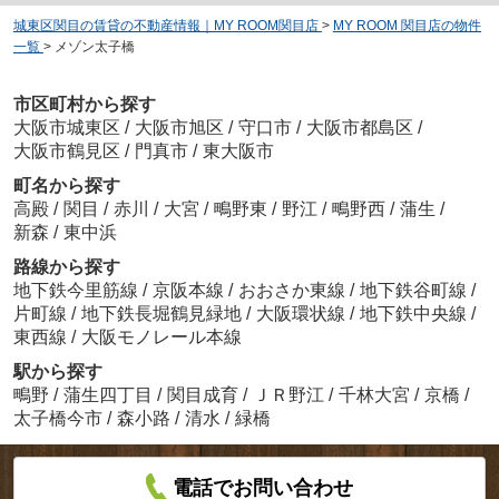
城東区関目の賃貸の不動産情報｜MY ROOM関目店
>
MY ROOM 関目店の物件
一覧
>
メゾン太子橋
市区町村から探す
大阪市城東区
/
大阪市旭区
/
守口市
/
大阪市都島区
/
大阪市鶴見区
/
門真市
/
東大阪市
町名から探す
高殿
/
関目
/
赤川
/
大宮
/
鴫野東
/
野江
/
鴫野西
/
蒲生
/
新森
/
東中浜
路線から探す
地下鉄今里筋線
/
京阪本線
/
おおさか東線
/
地下鉄谷町線
/
片町線
/
地下鉄長堀鶴見緑地
/
大阪環状線
/
地下鉄中央線
/
東西線
/
大阪モノレール本線
駅から探す
鴫野
/
蒲生四丁目
/
関目成育
/
ＪＲ野江
/
千林大宮
/
京橋
/
太子橋今市
/
森小路
/
清水
/
緑橋
電話でお問い合わせ