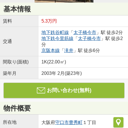
基本情報
賃料
5.3万円
地下鉄谷町線
「
太子橋今市
」駅 徒歩2分
地下鉄今里筋線
「
太子橋今市
」駅 徒歩2
交通
分
京阪本線
「
滝井
」駅 徒歩6分
間取り(面積)
1K(22.00㎡)
築年月
2003年 2月(築23年)
お問い合わせ(無料)
物件概要
所在地
大阪府
守口市
豊秀町
１丁目