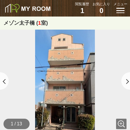
閲覧履歴
お気に入り
メニュー
1
0
メゾン太子橋 (
1
室)
1 / 13