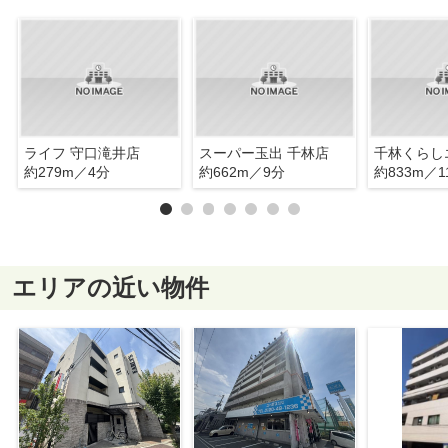
ライフ 守口滝井店
スーパー玉出 千林店
千林くらし
約279m／4分
約662m／9分
約833m／1
エリアの近い物件