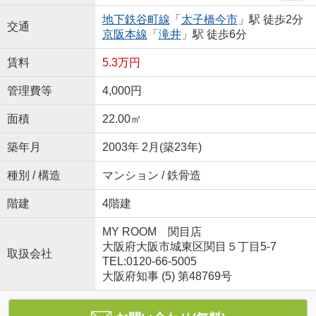
地下鉄谷町線
「
太子橋今市
」駅 徒歩2分
交通
京阪本線
「
滝井
」駅 徒歩6分
賃料
5.3万円
管理費等
4,000円
面積
22.00㎡
築年月
2003年 2月(築23年)
種別 / 構造
マンション / 鉄骨造
階建
4階建
MY ROOM 関目店
大阪府大阪市城東区関目５丁目5-7
取扱会社
TEL:0120-66-5005
大阪府知事 (5) 第48769号