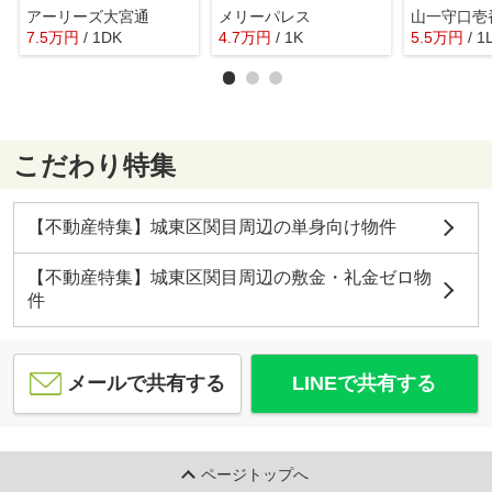
アーリーズ大宮通
メリーパレス
山一守口壱
7.5
万
円
/ 1DK
4.7
万
円
/ 1K
5.5
万
円
/ 1
こだわり特集
【不動産特集】城東区関目周辺の単身向け物件
【不動産特集】城東区関目周辺の敷金・礼金ゼロ物
件
メールで共有する
LINEで共有する
ページトップへ