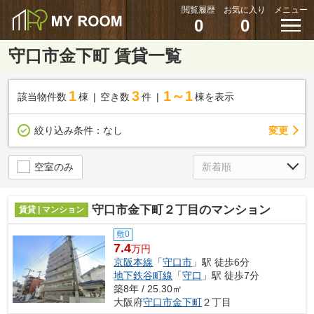
閲覧履歴
お気に入り
メニュー
0
0
守口市金下町 賃貸一覧
1
3
1～1
該当物件数
棟
空き数
件
棟を表示
変更
絞り込み条件：
なし
空室のみ
守口市金下町２丁目のマンション
賃貸 | マンション
敷0
7.4
万円
京阪本線
「
守口市
」駅 徒歩6分
地下鉄谷町線
「
守口
」駅 徒歩7分
築8年 / 25.30㎡
大阪府
守口市
金下町
２丁目