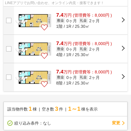
LINEアプリでお問い合わせ、オンライン内見・接客できます！
7.4
万
円
(管理費等：8,000円 )
0ヶ月
2ヶ月
敷金
礼金
1階 / 1R / 25.30㎡
7.4
万
円
(管理費等：8,000円 )
0ヶ月
2ヶ月
敷金
礼金
4階 / 1R / 25.30㎡
7.4
万
円
(管理費等：8,000円 )
0ヶ月
2ヶ月
敷金
礼金
8階 / 1R / 25.30㎡
1
3
1～1
該当物件数
棟
空き数
件
棟を表示
変更
絞り込み条件：
なし