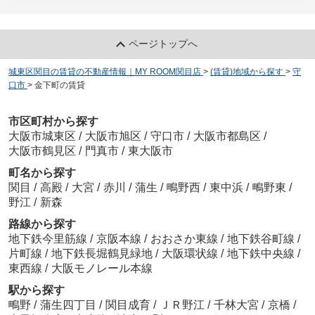
ページトップへ
城東区関目の賃貸の不動産情報｜MY ROOM関目店
>
(賃貸)地域から探す
>
守
口市
>
金下町の賃貸
市区町村から探す
大阪市城東区
/
大阪市旭区
/
守口市
/
大阪市都島区
/
大阪市鶴見区
/
門真市
/
東大阪市
町名から探す
関目
/
高殿
/
大宮
/
赤川
/
蒲生
/
鴫野西
/
東中浜
/
鴫野東
/
野江
/
新森
路線から探す
地下鉄今里筋線
/
京阪本線
/
おおさか東線
/
地下鉄谷町線
/
片町線
/
地下鉄長堀鶴見緑地
/
大阪環状線
/
地下鉄中央線
/
東西線
/
大阪モノレール本線
駅から探す
鴫野
/
蒲生四丁目
/
関目成育
/
ＪＲ野江
/
千林大宮
/
京橋
/