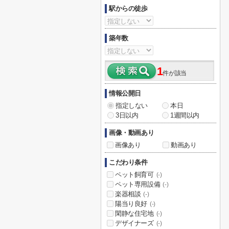
駅からの徒歩
築年数
1
件が該当
情報公開日
指定しない
本日
3日以内
1週間以内
画像・動画あり
画像あり
動画あり
こだわり条件
ペット飼育可
(-)
ペット専用設備
(-)
楽器相談
(-)
陽当り良好
(-)
閑静な住宅地
(-)
デザイナーズ
(-)