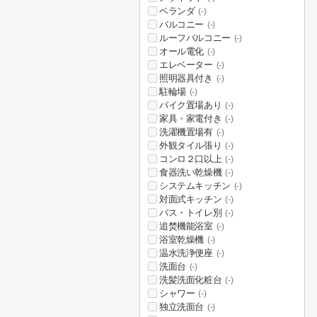
ベランダ
(-)
バルコニー
(-)
ルーフバルコニー
(-)
オール電化
(-)
エレベーター
(-)
照明器具付き
(-)
駐輪場
(-)
バイク置場あり
(-)
家具・家電付き
(-)
洗濯機置場有
(-)
外観タイル張り
(-)
コンロ２口以上
(-)
食器洗い乾燥機
(-)
システムキッチン
(-)
対面式キッチン
(-)
バス・トイレ別
(-)
追焚機能浴室
(-)
浴室乾燥機
(-)
温水洗浄便座
(-)
洗面台
(-)
洗髪洗面化粧台
(-)
シャワー
(-)
独立洗面台
(-)