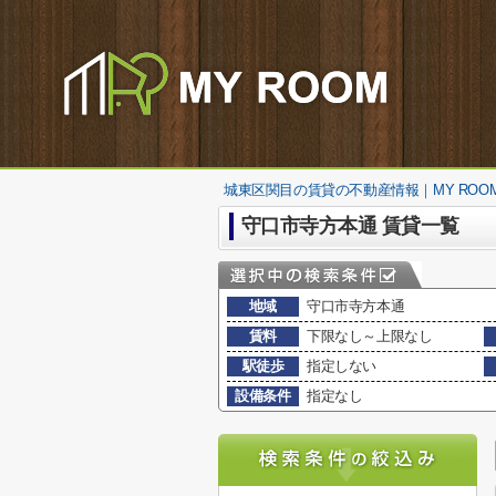
城東区関目の賃貸の不動産情報｜MY ROO
守口市寺方本通 賃貸一覧
地域
守口市寺方本通
賃料
下限なし～上限なし
駅徒歩
指定しない
設備条件
指定なし