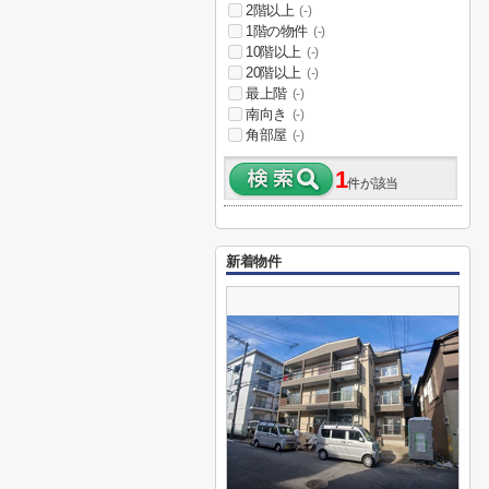
2階以上
(-)
1階の物件
(-)
10階以上
(-)
20階以上
(-)
最上階
(-)
南向き
(-)
角部屋
(-)
1
件が該当
新着物件