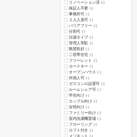
リノベーション済
(-)
保証人不要
(-)
事務所可
(-)
２人入居可
(-)
バリアフリー
(-)
分割可
(-)
分譲タイプ
(-)
管理人常駐
(-)
眺望良好
(-)
二世帯住宅
(-)
フリーレント
(-)
カードキー
(-)
オープンハウス
(-)
外国人可
(-)
ガスコンロ設置可
(-)
ルームシェア可
(-)
学生向け
(-)
カップル向け
(-)
女性向け
(-)
ファミリー向け
(-)
室内洗濯機置場
(-)
フローリング
(-)
ロフト付き
(-)
メゾネット
(-)