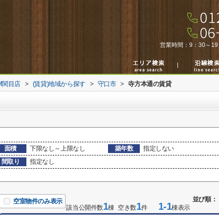
営業時間：
9：30～19
M関目店
>
(賃貸)地域から探す
>
守口市
>
寺方本通の賃貸
面積
下限なし～上限なし
築年数
指定しない
間取り
指定なし
並び順：
空室物件のみ表示
1
1
1-1
該当公開件数
棟 空き数
件
棟表示