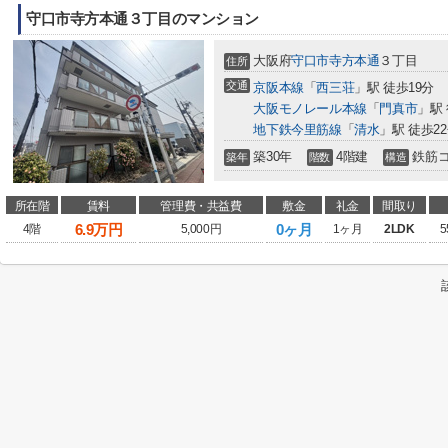
守口市寺方本通３丁目のマンション
大阪府
守口市
寺方本通
３丁目
住所
交通
京阪本線
「
西三荘
」駅 徒歩19分
大阪モノレール本線
「
門真市
」駅 
地下鉄今里筋線
「
清水
」駅 徒歩2
築30年
4階建
鉄筋
築年
階数
構造
所在階
賃料
管理費・共益費
敷金
礼金
間取り
6.9
万円
0ヶ月
4階
5,000円
1ヶ月
2LDK
5