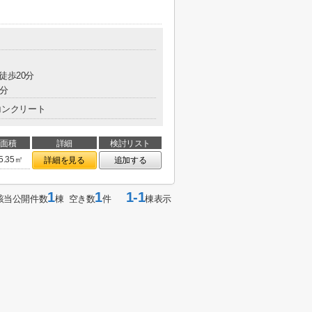
徒歩20分
2分
コンクリート
面積
詳細
検討リスト
5.35㎡
詳細を見る
追加する
1
1
1-1
該当公開件数
棟 空き数
件
棟表示