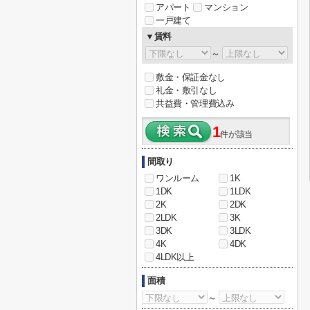
アパート
マンション
一戸建て
▼賃料
～
敷金・保証金なし
礼金・敷引なし
共益費・管理費込み
1
件が該当
間取り
ワンルーム
1K
1DK
1LDK
2K
2DK
2LDK
3K
3DK
3LDK
4K
4DK
4LDK以上
面積
～