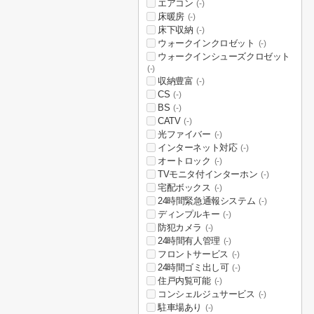
エアコン
(-)
床暖房
(-)
床下収納
(-)
ウォークインクロゼット
(-)
ウォークインシューズクロゼット
(-)
収納豊富
(-)
CS
(-)
BS
(-)
CATV
(-)
光ファイバー
(-)
インターネット対応
(-)
オートロック
(-)
TVモニタ付インターホン
(-)
宅配ボックス
(-)
24時間緊急通報システム
(-)
ディンプルキー
(-)
防犯カメラ
(-)
24時間有人管理
(-)
フロントサービス
(-)
24時間ゴミ出し可
(-)
住戸内覧可能
(-)
コンシェルジュサービス
(-)
駐車場あり
(-)