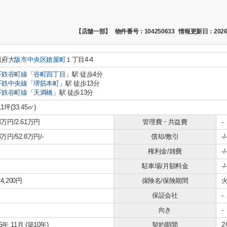
【店舗一部】
物件番号：104250633
情報更新日：2026
阪府
大阪市中央区
鎗屋町
１丁目4-4
下鉄谷町線
「
谷町四丁目
」駅 徒歩4分
下鉄中央線
「
堺筋本町
」駅 徒歩13分
下鉄谷町線
「
天満橋
」駅 徒歩13分
11坪(33.45㎡)
.4万円/2.61万円
管理費・共益費
-
4万円/52.8万円/-
償却/敷引
-/-
権利金/雑費
-/-
駐車場/月額料金
-/-
4,200円
保険名/保険期間
火
保証会社
-
向き
-
15年 11月 (築10年)
契約期間
2