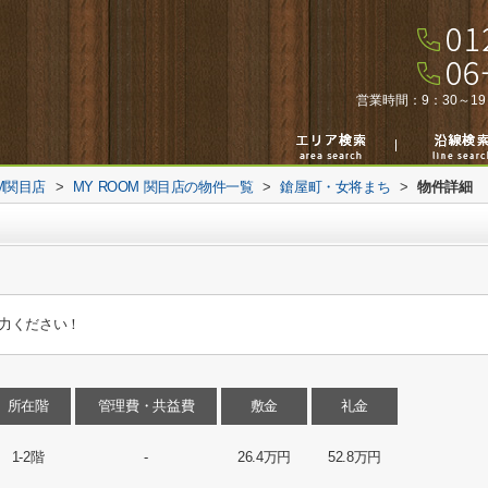
営業時間：
9：30～19
M関目店
>
MY ROOM 関目店の物件一覧
>
鎗屋町・女将まち
>
物件詳細
力ください！
所在階
管理費・共益費
敷金
礼金
1-2階
-
26.4万円
52.8万円