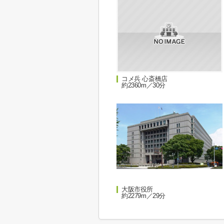
コメ兵 心斎橋店
約2360m／30分
大阪市役所
約2279m／29分