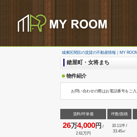
城東区関目の賃貸の不動産情報｜MY ROO
鎗屋町・女将まち
物件紹介
お問い合わせの際はお電話番号をご入
賃料/坪単価
坪数/面積
26
4,000
万
円
10.11坪 /
/
33.45㎡
2.61万円