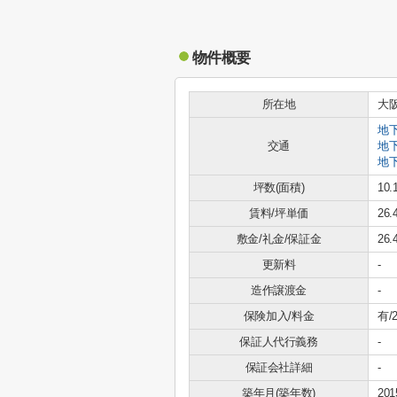
物件概要
所在地
大
地
交通
地
地
坪数(面積)
10.
賃料/坪単価
26
敷金/礼金/保証金
26.
更新料
-
造作譲渡金
-
保険加入/料金
有/2
保証人代行義務
-
保証会社詳細
-
築年月(築年数)
20