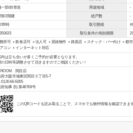
舗一部/鉄骨造
用途地域
-
-2階/2階建
総戸数
-
/即時
取引態様
250633
取引条件の有効期限
2
務所可
飲食店可
法人可
居抜物件
路面店
スナック・バー向け
都市
アコン
インターネット対応
案内は立ち合いが多くご予約が必要となります。
望の日時等調整させて頂きますのでご相談ください！
 ROOM 関目店
阪府大阪市城東区関目５丁目5-7
:0120-66-5005
府知事 (5) 第48769号
このQRコードを読み取ることで、スマホでも物件情報を確認できま