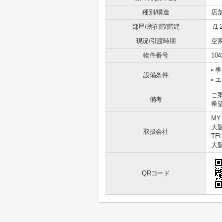
種別/構造
店
部屋/所在階/階建
-/1
現況/引渡時期
空家
物件番号
104
事
設備条件
エ
ご
備考
希
MY
大
取扱会社
TEL
大阪
QRコード