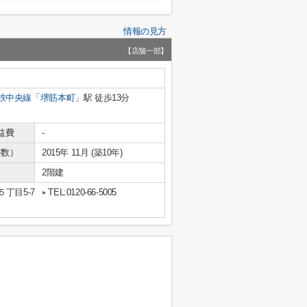
情報の見方
【店舗一部】
鉄中央線
「
堺筋本町
」駅 徒歩13分
益費
-
年数）
2015年 11月 (築10年)
2階建
丁目5-7
TEL:0120-66-5005