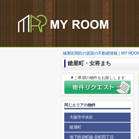
城東区関目の賃貸の不動産情報｜MY ROO
鎗屋町・女将まち
▼ご希望の物件をお探しします
同じエリアの物件
大阪市中央区
鎗屋町
地下鉄谷町線 谷町四丁目