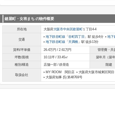
鎗屋町・女将まち
の物件概要
所在地
大阪府
大阪市中央区
鎗屋町
１丁目4-4
地下鉄谷町線
「
谷町四丁目
」駅 徒歩4分
地下
交通
地下鉄谷町線
「
天満橋
」駅 徒歩13分
賃料/坪単価
26.4万円 / 2.61万円
管理費・共
坪数/面積
10.11坪 / 33.45㎡
築年月（築
種別/構造
店舗一部 / 鉄骨造
階建
MY ROOM 関目店
大阪府大阪市城東区関目５
取扱会社
大阪府知事 (5) 第48769号