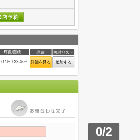
坪数/面積
詳細
検討リスト
0.11坪 / 33.45㎡
詳細を見る
追加する
0
/
2