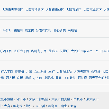
大阪市天王寺区
大阪市浪速区
大阪市東成区
大阪市旭区
大阪市城東区
大
町
平野町
鎗屋町
島之内
宗右衛門町
西心斎橋
南船場
町四丁目
谷町六丁目
谷町九丁目
長堀橋
松屋町
大阪ビジネスパーク
日本
谷町六丁目
長堀橋
北浜
なにわ橋
本町
大阪城北詰
大阪天満宮
心斎橋
大阪
後橋
西大橋
京橋
扇町
なんば
北新地
天満
ＪＲ難波
阿波座
四天王寺前夕
大阪市旭区
/
守口市
/
大阪市都島区
/
大阪市鶴見区
/
門真市
/
東大阪市
川
/
大宮
/
鴫野東
/
野江
/
東中浜
/
鴫野西
/
蒲生
/
新森