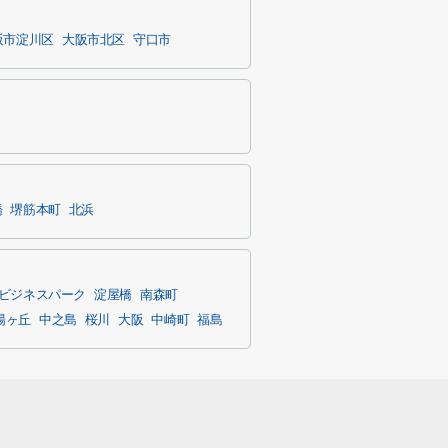
阪市淀川区
大阪市北区
守口市
橋
堺筋本町
北浜
ビジネスパーク
淀屋橋
南森町
陽ヶ丘
中之島
桜川
大阪
中崎町
福島