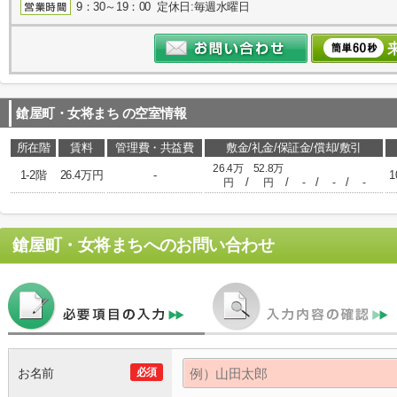
9：30～19：00 定休日:毎週水曜日
鎗屋町・女将まち
の空室情報
所在階
賃料
管理費・共益費
敷金/礼金/保証金/償却/敷引
26.4万
52.8万
1-2階
26.4万円
-
1
/
/
/
/
円
円
-
-
-
鎗屋町・女将まち
へのお問い合わせ
お名前
必須