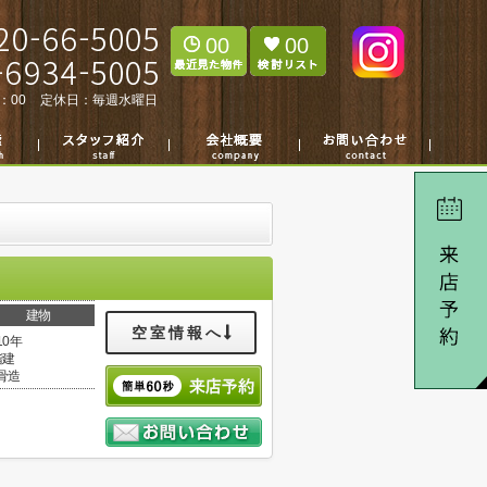
00
00
：00
定休日：
毎週水曜日
建物
空室情報へ
10年
階建
骨造