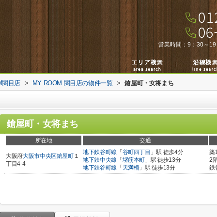
営業時間：
9：30～19
M関目店
>
MY ROOM 関目店の物件一覧
>
鎗屋町・女将まち
鎗屋町・女将まち
所在地
交通
地下鉄谷町線
「
谷町四丁目
」駅 徒歩4分
築
大阪府
大阪市中央区
鎗屋町
１
地下鉄中央線
「
堺筋本町
」駅 徒歩13分
2
丁目4-4
地下鉄谷町線
「
天満橋
」駅 徒歩13分
鉄