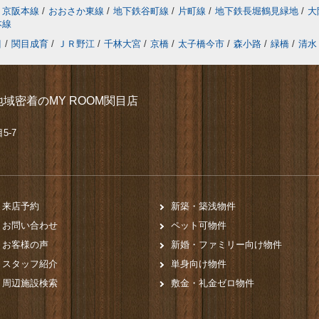
京阪本線
/
おおさか東線
/
地下鉄谷町線
/
片町線
/
地下鉄長堀鶴見緑地
/
大
本線
目
/
関目成育
/
ＪＲ野江
/
千林大宮
/
京橋
/
太子橋今市
/
森小路
/
緑橋
/
清水
域密着のMY ROOM関目店
5-7
来店予約
新築・築浅物件
お問い合わせ
ペット可物件
お客様の声
新婚・ファミリー向け物件
スタッフ紹介
単身向け物件
周辺施設検索
敷金・礼金ゼロ物件