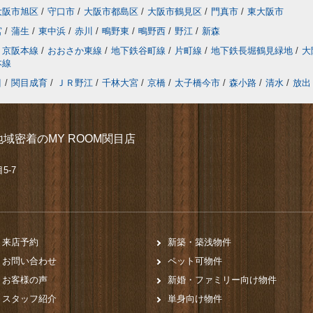
大阪市旭区
/
守口市
/
大阪市都島区
/
大阪市鶴見区
/
門真市
/
東大阪市
宮
/
蒲生
/
東中浜
/
赤川
/
鴫野東
/
鴫野西
/
野江
/
新森
京阪本線
/
おおさか東線
/
地下鉄谷町線
/
片町線
/
地下鉄長堀鶴見緑地
/
大
本線
目
/
関目成育
/
ＪＲ野江
/
千林大宮
/
京橋
/
太子橋今市
/
森小路
/
清水
/
放出
域密着のMY ROOM関目店
5-7
来店予約
新築・築浅物件
お問い合わせ
ペット可物件
お客様の声
新婚・ファミリー向け物件
スタッフ紹介
単身向け物件