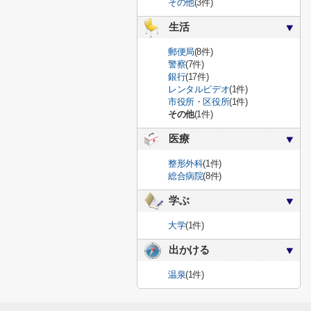
その他
(3件)
生活
郵便局
(8件)
警察
(7件)
銀行
(17件)
レンタルビデオ
(1件)
市役所・区役所
(1件)
その他
(1件)
医療
整形外科
(1件)
総合病院
(8件)
学ぶ
大学
(1件)
出かける
温泉
(1件)