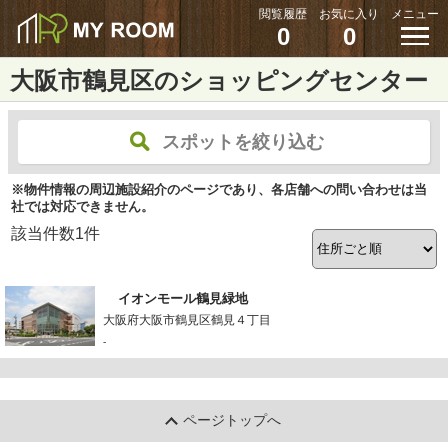
閲覧履歴
お気に入り
メニュー
0
0
大阪市鶴見区のショッピングセンター
スポットを絞り込む
※物件情報の周辺施設紹介のページであり、各店舗への問い合わせは当
社では対応できません。
該当件数
1
件
イオンモール鶴見緑地
大阪府大阪市鶴見区鶴見４丁目
-
ページトップへ