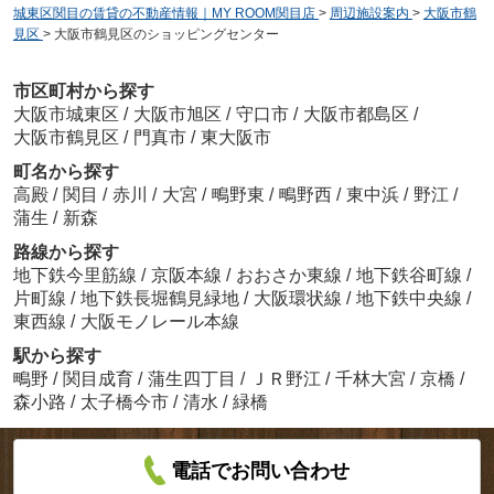
城東区関目の賃貸の不動産情報｜MY ROOM関目店
>
周辺施設案内
>
大阪市鶴
見区
>
大阪市鶴見区のショッピングセンター
市区町村から探す
大阪市城東区
/
大阪市旭区
/
守口市
/
大阪市都島区
/
大阪市鶴見区
/
門真市
/
東大阪市
町名から探す
高殿
/
関目
/
赤川
/
大宮
/
鴫野東
/
鴫野西
/
東中浜
/
野江
/
蒲生
/
新森
路線から探す
地下鉄今里筋線
/
京阪本線
/
おおさか東線
/
地下鉄谷町線
/
片町線
/
地下鉄長堀鶴見緑地
/
大阪環状線
/
地下鉄中央線
/
東西線
/
大阪モノレール本線
駅から探す
鴫野
/
関目成育
/
蒲生四丁目
/
ＪＲ野江
/
千林大宮
/
京橋
/
森小路
/
太子橋今市
/
清水
/
緑橋
電話でお問い合わせ