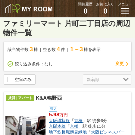
閲覧履歴
お気に入り
メニュー
0
0
ファミリーマート 片町二丁目店の周辺
物件一覧
3
4
1～3
該当物件数
棟
空き数
件
棟を表示
変更
絞り込み条件：
なし
空室のみ
K&A鴫野西
賃貸 | アパート
敷0
5.98
万円
大阪環状線
「
京橋
」駅 徒歩6分
京阪本線
「
京橋
」駅 徒歩11分
地下鉄長堀鶴見緑地
「
大阪ビジネスパー