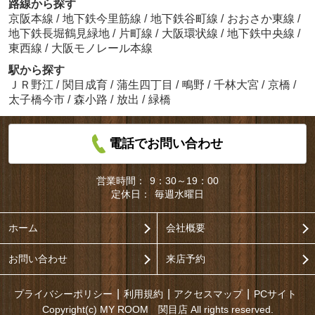
路線から探す
京阪本線
/
地下鉄今里筋線
/
地下鉄谷町線
/
おおさか東線
/
地下鉄長堀鶴見緑地
/
片町線
/
大阪環状線
/
地下鉄中央線
/
東西線
/
大阪モノレール本線
駅から探す
ＪＲ野江
/
関目成育
/
蒲生四丁目
/
鴫野
/
千林大宮
/
京橋
/
太子橋今市
/
森小路
/
放出
/
緑橋
電話でお問い合わせ
営業時間：
9：30～19：00
定休日：
毎週水曜日
ホーム
会社概要
お問い合わせ
来店予約
プライバシーポリシー
利用規約
アクセスマップ
PCサイト
Copyright(c) MY ROOM 関目店 All rights reserved.