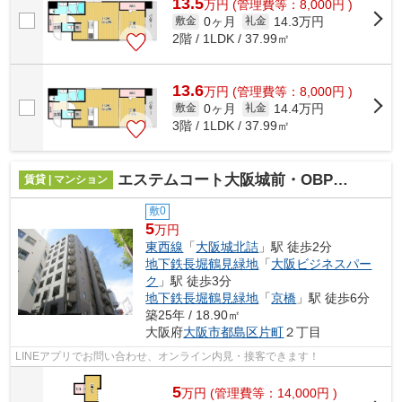
13.5
万
円
(管理費等：8,000円 )
0ヶ月
14.3万円
敷金
礼金
2階 / 1LDK / 37.99㎡
13.6
万
円
(管理費等：8,000円 )
0ヶ月
14.4万円
敷金
礼金
3階 / 1LDK / 37.99㎡
エステムコート大阪城前・OBPリバーフロント
賃貸 | マンション
敷0
5
万円
東西線
「
大阪城北詰
」駅 徒歩2分
地下鉄長堀鶴見緑地
「
大阪ビジネスパー
ク
」駅 徒歩3分
地下鉄長堀鶴見緑地
「
京橋
」駅 徒歩6分
築25年 / 18.90㎡
大阪府
大阪市都島区
片町
２丁目
LINEアプリでお問い合わせ、オンライン内見・接客できます！
5
万
円
(管理費等：14,000円 )