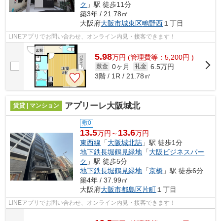
ク
」駅 徒歩11分
築3年 / 21.78㎡
大阪府
大阪市城東区
鴫野西
１丁目
LINEアプリでお問い合わせ、オンライン内見・接客できます！
5.98
万
円
(管理費等：5,200円 )
0ヶ月
6.5万円
敷金
礼金
3階 / 1R / 21.78㎡
アプリーレ大阪城北
賃貸 | マンション
敷0
13.5
13.6
万円～
万円
東西線
「
大阪城北詰
」駅 徒歩1分
地下鉄長堀鶴見緑地
「
大阪ビジネスパー
ク
」駅 徒歩5分
地下鉄長堀鶴見緑地
「
京橋
」駅 徒歩6分
築4年 / 37.99㎡
大阪府
大阪市都島区
片町
１丁目
LINEアプリでお問い合わせ、オンライン内見・接客できます！