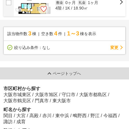
0ヶ月
1ヶ月
敷金
礼金
4階 / 1K / 18.90㎡
3
4
1～3
該当物件数
棟
空き数
件
棟を表示
変更
絞り込み条件：
なし
ページトップへ
市区町村から探す
大阪市城東区
/
大阪市旭区
/
守口市
/
大阪市都島区
/
大阪市鶴見区
/
門真市
/
東大阪市
町名から探す
関目
/
大宮
/
高殿
/
赤川
/
東中浜
/
鴫野西
/
野江
/
今福西
/
諏訪
/
成育