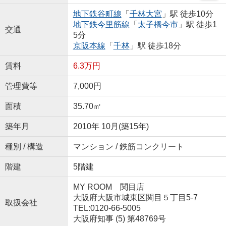
地下鉄谷町線
「
千林大宮
」駅 徒歩10分
地下鉄今里筋線
「
太子橋今市
」駅 徒歩1
交通
5分
京阪本線
「
千林
」駅 徒歩18分
賃料
6.3万円
管理費等
7,000円
面積
35.70㎡
築年月
2010年 10月(築15年)
種別 / 構造
マンション / 鉄筋コンクリート
階建
5階建
MY ROOM 関目店
大阪府大阪市城東区関目５丁目5-7
取扱会社
TEL:0120-66-5005
大阪府知事 (5) 第48769号