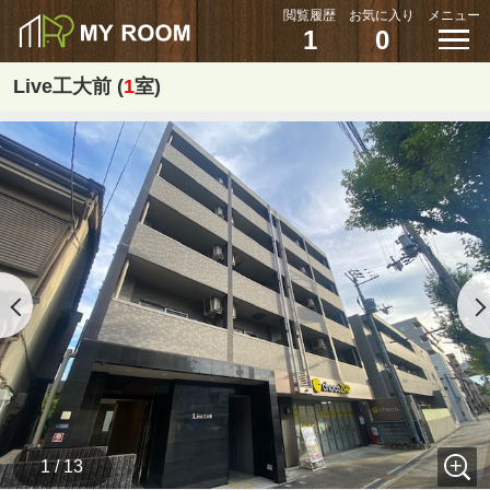
閲覧履歴
お気に入り
メニュー
1
0
Live工大前 (
1
室)
1 / 13