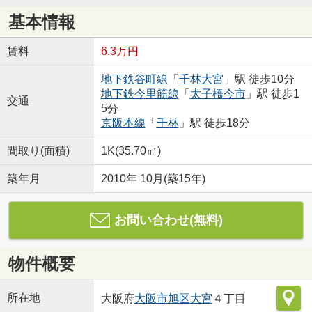
基本情報
賃料
6.3万円
地下鉄谷町線
「
千林大宮
」駅 徒歩10分
地下鉄今里筋線
「
太子橋今市
」駅 徒歩1
交通
5分
京阪本線
「
千林
」駅 徒歩18分
間取り(面積)
1K(35.70㎡)
築年月
2010年 10月(築15年)
お問い合わせ(無料)
物件概要
所在地
大阪府
大阪市旭区
大宮
４丁目