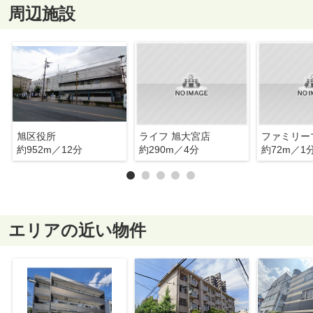
周辺施設
旭区役所
ライフ 旭大宮店
約952m／12分
約290m／4分
約72m／1
エリアの近い物件