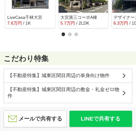
LiveCasa千林大宮
大宮第三コーポA棟
7.6
万
円
/ 1K
5.7
万
円
/ 2LDK
6.3
万
円
/ 1
こだわり特集
【不動産特集】城東区関目周辺の単身向け物件
【不動産特集】城東区関目周辺の敷金・礼金ゼロ物
件
メールで共有する
LINEで共有する