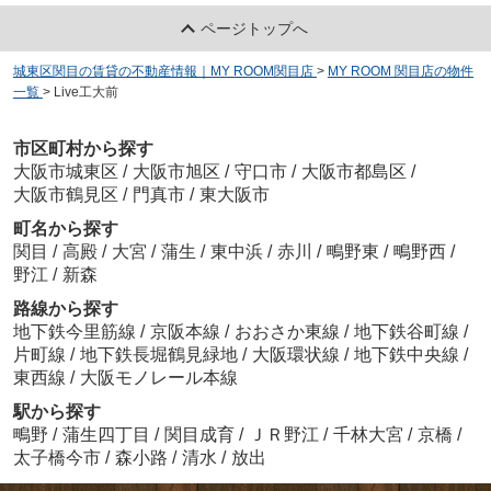
ページトップへ
城東区関目の賃貸の不動産情報｜MY ROOM関目店
>
MY ROOM 関目店の物件
一覧
>
Live工大前
市区町村から探す
大阪市城東区
/
大阪市旭区
/
守口市
/
大阪市都島区
/
大阪市鶴見区
/
門真市
/
東大阪市
町名から探す
関目
/
高殿
/
大宮
/
蒲生
/
東中浜
/
赤川
/
鴫野東
/
鴫野西
/
野江
/
新森
路線から探す
地下鉄今里筋線
/
京阪本線
/
おおさか東線
/
地下鉄谷町線
/
片町線
/
地下鉄長堀鶴見緑地
/
大阪環状線
/
地下鉄中央線
/
東西線
/
大阪モノレール本線
駅から探す
鴫野
/
蒲生四丁目
/
関目成育
/
ＪＲ野江
/
千林大宮
/
京橋
/
太子橋今市
/
森小路
/
清水
/
放出