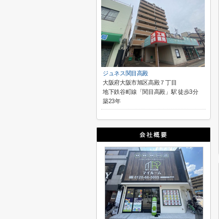
ジュネス関目高殿
大阪府大阪市旭区高殿７丁目
地下鉄谷町線「関目高殿」駅 徒歩3分
築23年