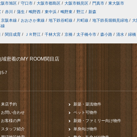
大阪市旭区
/
守口市
/
大阪市都島区
/
大阪市鶴見区
/
門真市
/
東大阪市
宮
/
赤川
/
蒲生
/
鴫野西
/
東中浜
/
鴫野東
/
野江
/
新森
京阪本線
/
おおさか東線
/
地下鉄谷町線
/
片町線
/
地下鉄長堀鶴見緑地
/
大
本線
目
/
関目成育
/
ＪＲ野江
/
千林大宮
/
京橋
/
太子橋今市
/
森小路
/
清水
/
緑橋
域密着のMY ROOM関目店
5-7
来店予約
新築・築浅物件
お問い合わせ
ペット可物件
お客様の声
新婚・ファミリー向け物件
スタッフ紹介
単身向け物件