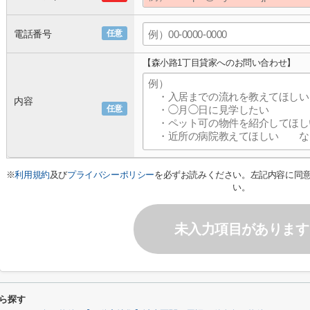
電話番号
任意
【森小路1丁目貸家へのお問い合わせ】
内容
任意
※
利用規約
及び
プライバシーポリシー
を必ずお読みください。左記内容に同
い。
未入力項目があります
ら探す