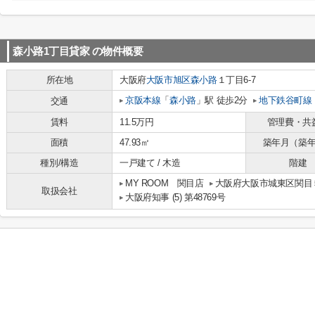
森小路1丁目貸家
の物件概要
所在地
大阪府
大阪市旭区
森小路
１丁目6-7
京阪本線
「
森小路
」駅 徒歩2分
地下鉄谷町線
交通
賃料
11.5万円
管理費・共
面積
47.93㎡
築年月（築
種別/構造
一戸建て / 木造
階建
MY ROOM 関目店
大阪府大阪市城東区関目５
取扱会社
大阪府知事 (5) 第48769号