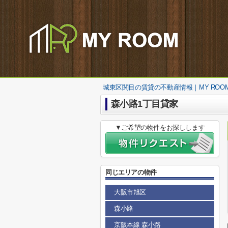
城東区関目の賃貸の不動産情報｜MY ROO
森小路1丁目貸家
▼ご希望の物件をお探しします
同じエリアの物件
大阪市旭区
森小路
京阪本線 森小路