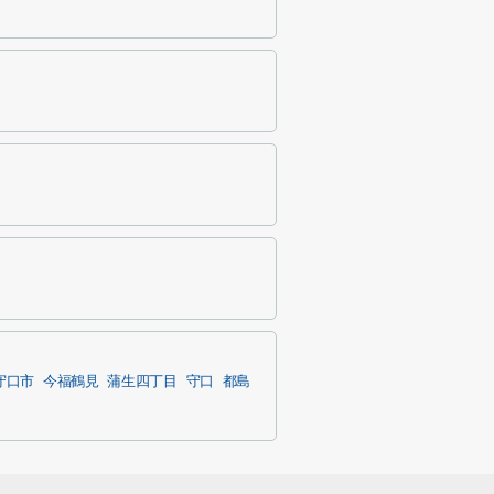
守口市
今福鶴見
蒲生四丁目
守口
都島