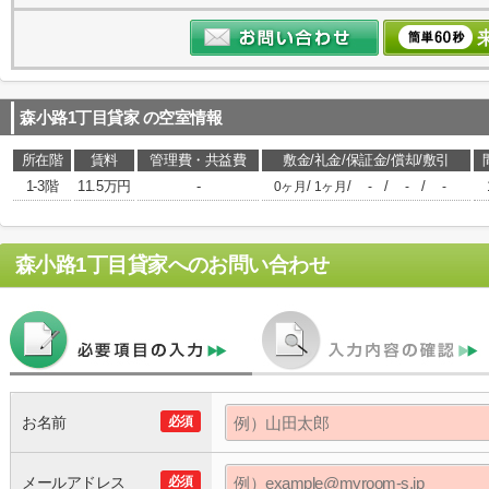
森小路1丁目貸家
の空室情報
所在階
賃料
管理費・共益費
敷金/礼金/保証金/償却/敷引
1-3階
11.5万円
-
/
/
/
/
0ヶ月
1ヶ月
-
-
-
森小路1丁目貸家
へのお問い合わせ
お名前
必須
メールアドレス
必須