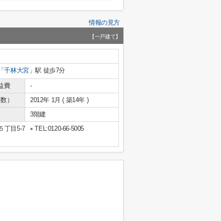
情報の見方
【一戸建て】
「
千林大宮
」駅 徒歩7分
益費
-
年数）
2012年 1月 ( 築14年 )
3階建
丁目5-7
TEL:0120-66-5005