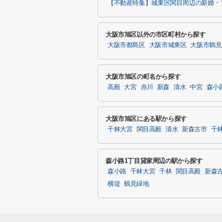
【不動産特集】城東区関目周辺の新婚・
大阪市旭区以外の市区町村から探す
大阪市都島区
大阪市城東区
大阪市鶴見
大阪市旭区の町名から探す
高殿
大宮
赤川
新森
清水
中宮
森小
大阪市旭区にある駅から探す
千林大宮
関目高殿
清水
新森古市
千
森小路1丁目貸家周辺の駅から探す
森小路
千林大宮
千林
関目高殿
新森
横堤
鶴見緑地