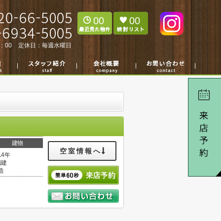
00
00
：00
定休日：
毎週水曜日
建物
空室情報へ
14年
階建
造