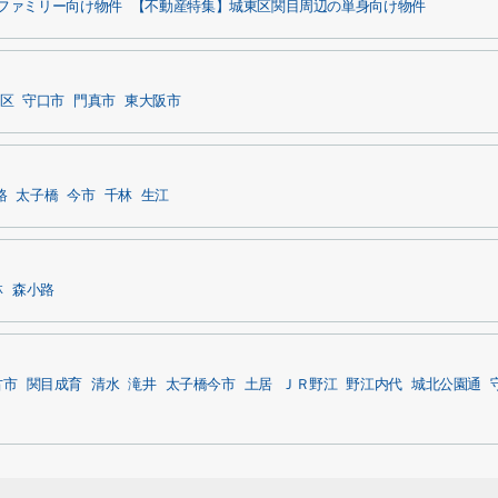
ファミリー向け物件
【不動産特集】城東区関目周辺の単身向け物件
区
守口市
門真市
東大阪市
路
太子橋
今市
千林
生江
林
森小路
古市
関目成育
清水
滝井
太子橋今市
土居
ＪＲ野江
野江内代
城北公園通