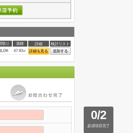
間取り
面積
詳細
検討リスト
1LDK
47.93㎡
詳細を見る
追加する
0
/
2
必須項目完了