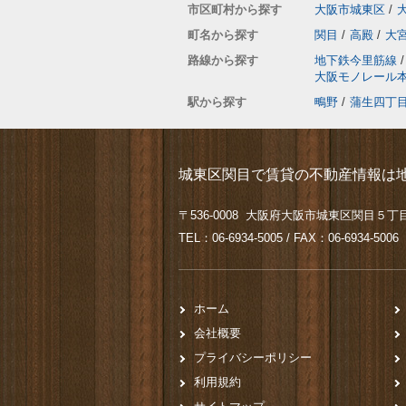
市区町村から探す
大阪市城東区
/
町名から探す
関目
/
高殿
/
大
路線から探す
地下鉄今里筋線
/
大阪モノレール
駅から探す
鴫野
/
蒲生四丁
城東区関目で賃貸の不動産情報は地
〒536-0008 大阪府大阪市城東区関目５丁目
TEL：06-6934-5005 / FAX：06-6934-5006
ホーム
会社概要
プライバシーポリシー
利用規約