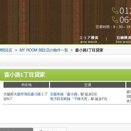
営業時間：
9：30～19
M関目店
>
MY ROOM 関目店の物件一覧
>
森小路1丁目貸家
森小路1丁目貸家
所在地
交通
築
大阪府
大阪市旭区
森小路
１丁
京阪本線
「
森小路
」駅 徒歩2分
3
目6-7
地下鉄谷町線
「
千林大宮
」駅 徒歩7分
木