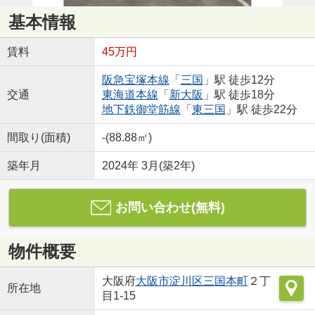
基本情報
賃料
45万円
阪急宝塚本線
「
三国
」駅 徒歩12分
交通
東海道本線
「
新大阪
」駅 徒歩18分
地下鉄御堂筋線
「
東三国
」駅 徒歩22分
間取り(面積)
-(88.88㎡)
築年月
2024年 3月(築2年)
お問い合わせ(無料)
物件概要
大阪府
大阪市淀川区
三国本町
２丁
所在地
目1-15