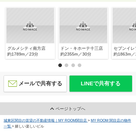
グルメシティ南方店
ドン・キホーテ十三店
約1789m／23分
約2355m／30分
約1863m／
メールで共有する
LINEで共有する
ページトップへ
城東区関目の賃貸の不動産情報｜MY ROOM関目店
>
MY ROOM 関目店の物件
一覧
>
嬉しい楽しいビル