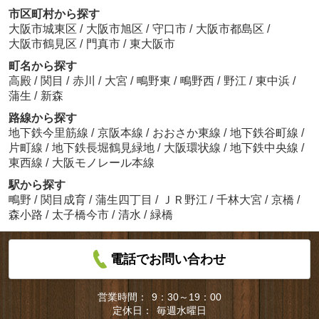
市区町村から探す
大阪市城東区
/
大阪市旭区
/
守口市
/
大阪市都島区
/
大阪市鶴見区
/
門真市
/
東大阪市
町名から探す
高殿
/
関目
/
赤川
/
大宮
/
鴫野東
/
鴫野西
/
野江
/
東中浜
/
蒲生
/
新森
路線から探す
地下鉄今里筋線
/
京阪本線
/
おおさか東線
/
地下鉄谷町線
/
片町線
/
地下鉄長堀鶴見緑地
/
大阪環状線
/
地下鉄中央線
/
東西線
/
大阪モノレール本線
駅から探す
鴫野
/
関目成育
/
蒲生四丁目
/
ＪＲ野江
/
千林大宮
/
京橋
/
森小路
/
太子橋今市
/
清水
/
緑橋
電話でお問い合わせ
営業時間：
9：30～19：00
定休日：
毎週水曜日