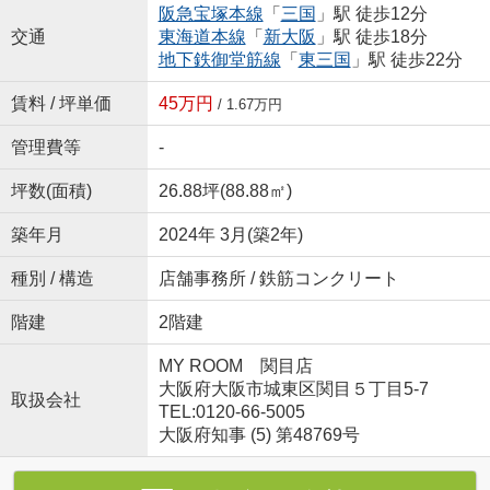
阪急宝塚本線
「
三国
」駅 徒歩12分
交通
東海道本線
「
新大阪
」駅 徒歩18分
地下鉄御堂筋線
「
東三国
」駅 徒歩22分
賃料 / 坪単価
45万円
/ 1.67万円
管理費等
-
坪数(面積)
26.88坪(88.88㎡)
築年月
2024年 3月(築2年)
種別 / 構造
店舗事務所 / 鉄筋コンクリート
階建
2階建
MY ROOM 関目店
大阪府大阪市城東区関目５丁目5-7
取扱会社
TEL:0120-66-5005
大阪府知事 (5) 第48769号