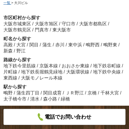
一覧
>
大川ビル
市区町村から探す
大阪市城東区
/
大阪市旭区
/
守口市
/
大阪市都島区
/
大阪市鶴見区
/
門真市
/
東大阪市
町名から探す
高殿
/
大宮
/
関目
/
蒲生
/
赤川
/
東中浜
/
鴫野西
/
鴫野東
/
新森
/
野江
路線から探す
地下鉄今里筋線
/
京阪本線
/
おおさか東線
/
地下鉄谷町線
/
片町線
/
地下鉄長堀鶴見緑地
/
大阪環状線
/
地下鉄中央線
/
東西線
/
大阪モノレール本線
駅から探す
鴫野
/
蒲生四丁目
/
関目成育
/
ＪＲ野江
/
京橋
/
千林大宮
/
太子橋今市
/
清水
/
森小路
/
緑橋
電話でお問い合わせ