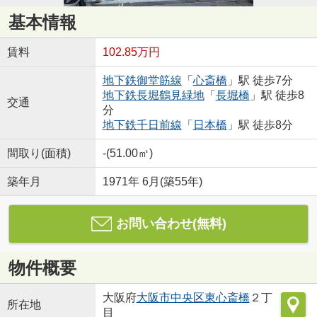
基本情報
賃料
102.85万円
地下鉄御堂筋線
「
心斎橋
」駅 徒歩7分
地下鉄長堀鶴見緑地
「
長堀橋
」駅 徒歩8
交通
分
地下鉄千日前線
「
日本橋
」駅 徒歩8分
間取り(面積)
-(51.00㎡)
築年月
1971年 6月(築55年)
お問い合わせ(無料)
物件概要
大阪府
大阪市中央区
東心斎橋
２丁
所在地
目