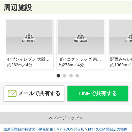
周辺施設
セブンイレブン 大阪宗右衛門町店
ダイコクドラッグ 宗右衛門町中央店
約283m／4分
約278m／4分
約1069m／
メールで共有する
LINEで共有する
ページトップへ
城東区関目の賃貸の不動産情報｜MY ROOM関目店
>
MY ROOM 関目店の物件