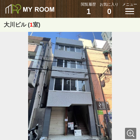
閲覧履歴
お気に入り
メニュー
1
0
大川ビル (
1
室)