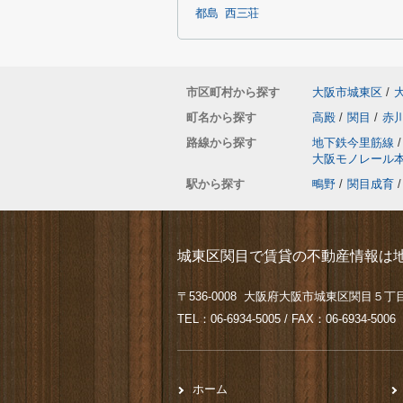
都島
西三荘
市区町村から探す
大阪市城東区
/
町名から探す
高殿
/
関目
/
赤
路線から探す
地下鉄今里筋線
/
大阪モノレール
駅から探す
鴫野
/
関目成育
/
城東区関目で賃貸の不動産情報は地
〒536-0008 大阪府大阪市城東区関目５丁目
TEL：06-6934-5005 / FAX：06-6934-5006
ホーム