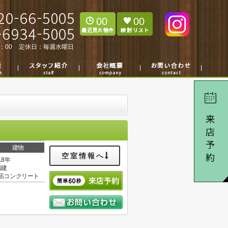
00
00
：00
定休日：
毎週水曜日
建物
空室情報へ
18年
階建
筋コンクリート