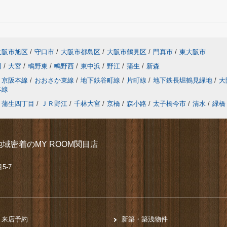
大阪市旭区
/
守口市
/
大阪市都島区
/
大阪市鶴見区
/
門真市
/
東大阪市
川
/
大宮
/
鴫野東
/
鴫野西
/
東中浜
/
野江
/
蒲生
/
新森
京阪本線
/
おおさか東線
/
地下鉄谷町線
/
片町線
/
地下鉄長堀鶴見緑地
/
大
本線
蒲生四丁目
/
ＪＲ野江
/
千林大宮
/
京橋
/
森小路
/
太子橋今市
/
清水
/
緑橋
域密着のMY ROOM関目店
5-7
来店予約
新築・築浅物件