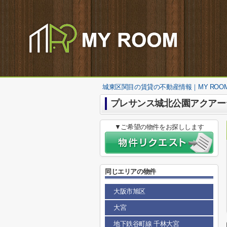
城東区関目の賃貸の不動産情報｜MY ROO
プレサンス城北公園アクアー
▼ご希望の物件をお探しします
同じエリアの物件
大阪市旭区
大宮
地下鉄谷町線 千林大宮