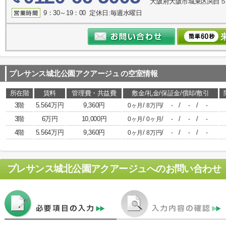
大阪府大阪市城東区関目５丁
9：30～19：00 定休日:毎週水曜日
プレサンス城北公園アクアージュ
の空室情報
所在階
賃料
管理費・共益費
敷金/礼金/保証金/償却/敷引
3階
5.564万円
9,360円
/
/
/
/
0ヶ月
8万円
-
-
-
3階
6万円
10,000円
/
/
/
/
0ヶ月
0ヶ月
-
-
-
4階
5.564万円
9,360円
/
/
/
/
0ヶ月
8万円
-
-
-
プレサンス城北公園アクアージュ
へのお問い合わせ