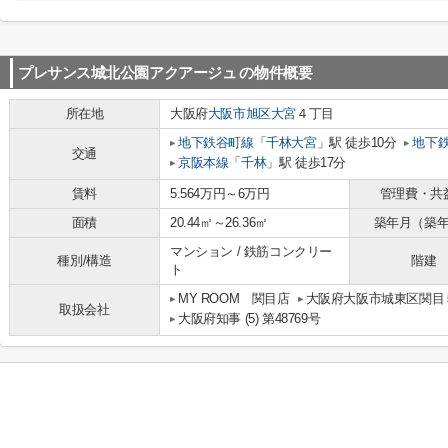
プレサンス城北公園アクアージュ
の物件概要
所在地
大阪府
大阪市旭区
大宮
４丁目
地下鉄谷町線
「
千林大宮
」駅 徒歩10分
地下
交通
京阪本線
「
千林
」駅 徒歩17分
賃料
5.564万円～6万円
管理費・共
面積
20.44㎡～26.36㎡
築年月（築
マンション / 鉄筋コンクリー
種別/構造
階建
ト
MY ROOM 関目店
大阪府大阪市城東区関目５
取扱会社
大阪府知事 (5) 第48769号