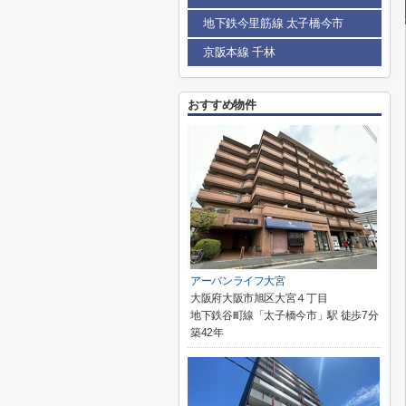
地下鉄今里筋線 太子橋今市
京阪本線 千林
おすすめ物件
アーバンライフ大宮
大阪府大阪市旭区大宮４丁目
地下鉄谷町線「太子橋今市」駅 徒歩7分
築42年