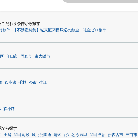
るこだわり条件から探す
け物件
【不動産特集】城東区関目周辺の敷金・礼金ゼロ物件
区
守口市
門真市
東大阪市
橋
森小路
千林
今市
生江
林
森小路
駅から探す
路
土居
関目高殿
城北公園通
清水
だいどう豊里
関目成育
新森古市
守口市