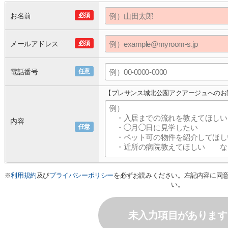
お名前
必須
メールアドレス
必須
電話番号
任意
【プレサンス城北公園アクアージュへのお
内容
任意
※
利用規約
及び
プライバシーポリシー
を必ずお読みください。左記内容に同
い。
未入力項目があります