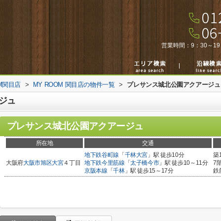
営業時間：
9：30～19
M関目店
>
MY ROOM 関目店の物件一覧
>
プレサンス城北公園アクアージュ
ジュ
プレサンス城北公園アクアージュ
所在地
交通
地下鉄谷町線
「
千林大宮
」駅 徒歩10分
築
大阪府
大阪市旭区
大宮
４丁目
地下鉄今里筋線
「
太子橋今市
」駅 徒歩10～11分
7
京阪本線
「
千林
」駅 徒歩15～17分
鉄