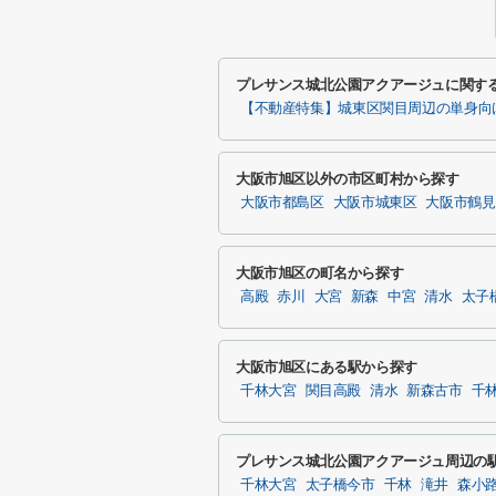
プレサンス城北公園アクアージュに関す
【不動産特集】城東区関目周辺の単身向
大阪市旭区以外の市区町村から探す
大阪市都島区
大阪市城東区
大阪市鶴見
大阪市旭区の町名から探す
高殿
赤川
大宮
新森
中宮
清水
太子
大阪市旭区にある駅から探す
千林大宮
関目高殿
清水
新森古市
千
プレサンス城北公園アクアージュ周辺の
千林大宮
太子橋今市
千林
滝井
森小