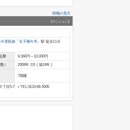
情報の見方
【マンション】
鉄今里筋線
「
太子橋今市
」駅 徒歩11分
益費
9,360円～10,000円
年数）
2008年 2月 ( 築18年 )
7階建
丁目5-7
TEL:0120-66-5005