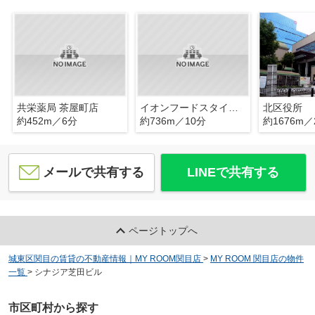
共栄薬局 茶屋町店
イオンフードスタイル中崎町店
北区役所
約452m／6分
約736m／10分
約1676m／
メールで共有する
LINEで共有する
ページトップへ
城東区関目の賃貸の不動産情報｜MY ROOM関目店
>
MY ROOM 関目店の物件
一覧
>
シナジア芝田ビル
市区町村から探す