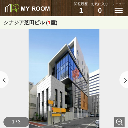
閲覧履歴
お気に入り
メニュー
1
0
シナジア芝田ビル (
1
室)
1 / 3