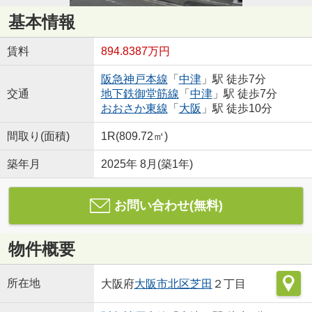
基本情報
賃料
894.8387万円
阪急神戸本線
「
中津
」駅 徒歩7分
交通
地下鉄御堂筋線
「
中津
」駅 徒歩7分
おおさか東線
「
大阪
」駅 徒歩10分
間取り(面積)
1R(809.72㎡)
築年月
2025年 8月(築1年)
お問い合わせ(無料)
物件概要
所在地
大阪府
大阪市北区
芝田
２丁目