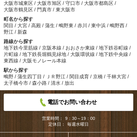
大阪市城東区
/
大阪市旭区
/
守口市
/
大阪市都島区
/
大阪市鶴見区
/
門真市
/
東大阪市
町名から探す
関目
/
大宮
/
高殿
/
蒲生
/
鴫野東
/
赤川
/
東中浜
/
鴫野西
/
野江
/
新森
路線から探す
地下鉄今里筋線
/
京阪本線
/
おおさか東線
/
地下鉄谷町線
/
片町線
/
地下鉄長堀鶴見緑地
/
大阪環状線
/
地下鉄中央線
/
東西線
/
大阪モノレール本線
駅から探す
鴫野
/
蒲生四丁目
/
ＪＲ野江
/
関目成育
/
京橋
/
千林大宮
/
太子橋今市
/
森小路
/
清水
/
放出
電話でお問い合わせ
営業時間：
9：30～19：00
定休日：
毎週水曜日