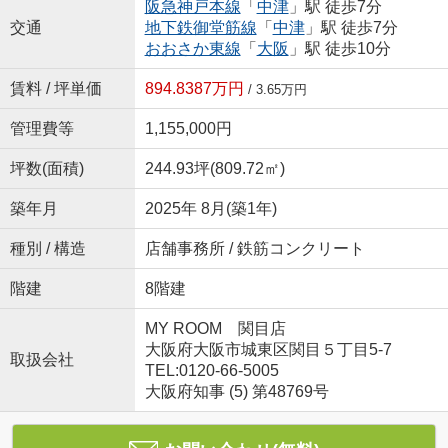
阪急神戸本線
「
中津
」駅 徒歩7分
交通
地下鉄御堂筋線
「
中津
」駅 徒歩7分
おおさか東線
「
大阪
」駅 徒歩10分
賃料 / 坪単価
894.8387万円
/ 3.65万円
管理費等
1,155,000円
坪数(面積)
244.93坪(809.72㎡)
築年月
2025年 8月(築1年)
種別 / 構造
店舗事務所 / 鉄筋コンクリート
階建
8階建
MY ROOM 関目店
大阪府大阪市城東区関目５丁目5-7
取扱会社
TEL:0120-66-5005
大阪府知事 (5) 第48769号