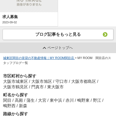
求人募集
2023-09-02
ブログ記事をもっと見る
ページトップへ
城東区関目の賃貸の不動産情報｜MY ROOM関目店
>
MY ROOM 関目店のス
タッフブログ一覧
市区町村から探す
大阪市城東区
/
大阪市旭区
/
守口市
/
大阪市都島区
/
大阪市鶴見区
/
門真市
/
東大阪市
町名から探す
関目
/
高殿
/
蒲生
/
大宮
/
東中浜
/
赤川
/
鴫野東
/
野江
/
鴫野西
/
新森
路線から探す