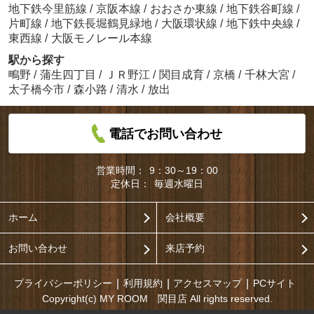
地下鉄今里筋線
/
京阪本線
/
おおさか東線
/
地下鉄谷町線
/
片町線
/
地下鉄長堀鶴見緑地
/
大阪環状線
/
地下鉄中央線
/
東西線
/
大阪モノレール本線
駅から探す
鴫野
/
蒲生四丁目
/
ＪＲ野江
/
関目成育
/
京橋
/
千林大宮
/
太子橋今市
/
森小路
/
清水
/
放出
電話でお問い合わせ
営業時間：
9：30～19：00
定休日：
毎週水曜日
ホーム
会社概要
お問い合わせ
来店予約
プライバシーポリシー
利用規約
アクセスマップ
PCサイト
Copyright(c) MY ROOM 関目店 All rights reserved.