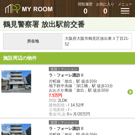
閲覧履歴
お気に入り
メニュー
0
0
鶴見警察署 放出駅前交番
大阪府大阪市鶴見区放出東３丁目21-
所在地
52
施設周辺の物件
賃貸｜マンション
ラ・フォーレ諏訪Ⅱ
片町線「放出」駅 徒歩10分
地下鉄中央線「深江橋」駅 徒歩11分
おおさか東線「放出」駅 徒歩10分
7.5万円
間取:
2LDK
建物面積:
- / 14.51坪
土地面積:
- / -
敷金/礼金:
0ヶ月/20万円
賃貸｜マンション
ラ・フォーレ諏訪Ⅱ
片町線「放出」駅 徒歩10分