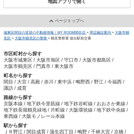
地図アプリで開く
ページトップへ
城東区関目の賃貸の不動産情報｜MY ROOM関目店
>
周辺施設案内
>
大阪市鶴
見区
>
大阪市鶴見区の警察
>
鶴見警察署 放出駅前交番
市区町村から探す
大阪市城東区
/
大阪市旭区
/
守口市
/
大阪市都島区
/
大阪市鶴見区
/
門真市
/
東大阪市
町名から探す
関目
/
大宮
/
高殿
/
赤川
/
東中浜
/
鴫野西
/
野江
/
今福西
/
諏訪
/
成育
路線から探す
京阪本線
/
地下鉄今里筋線
/
地下鉄谷町線
/
おおさか東線
/
地下鉄長堀鶴見緑地
/
片町線
/
大阪環状線
/
地下鉄中央線
/
東西線
/
大阪モノレール本線
駅から探す
ＪＲ野江
/
関目成育
/
蒲生四丁目
/
鴫野
/
千林大宮
/
京橋
/