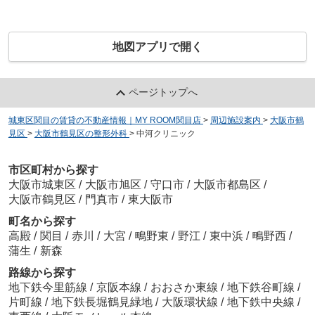
地図アプリで開く
ページトップへ
城東区関目の賃貸の不動産情報｜MY ROOM関目店
>
周辺施設案内
>
大阪市鶴
見区
>
大阪市鶴見区の整形外科
>
中河クリニック
市区町村から探す
大阪市城東区
/
大阪市旭区
/
守口市
/
大阪市都島区
/
大阪市鶴見区
/
門真市
/
東大阪市
町名から探す
高殿
/
関目
/
赤川
/
大宮
/
鴫野東
/
野江
/
東中浜
/
鴫野西
/
蒲生
/
新森
路線から探す
地下鉄今里筋線
/
京阪本線
/
おおさか東線
/
地下鉄谷町線
/
片町線
/
地下鉄長堀鶴見緑地
/
大阪環状線
/
地下鉄中央線
/