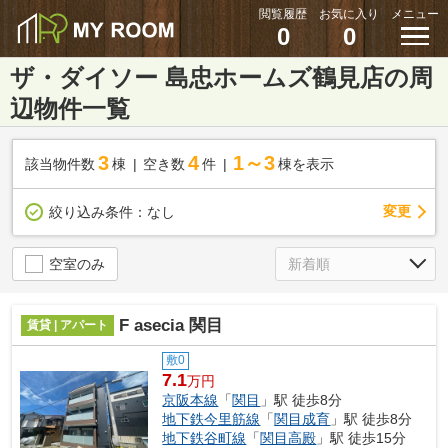
閲覧履歴
お気に入り
メニュー
0
0
ザ・ダイソー 島忠ホームズ鶴見店の周
辺物件一覧
3
4
1～3
該当物件数
棟
空き数
件
棟を表示
変更
絞り込み条件：
なし
空室のみ
F asecia 関目
賃貸 | アパート
敷0
7.1
万円
京阪本線
「
関目
」駅 徒歩8分
地下鉄今里筋線
「
関目成育
」駅 徒歩8分
地下鉄谷町線
「
関目高殿
」駅 徒歩15分