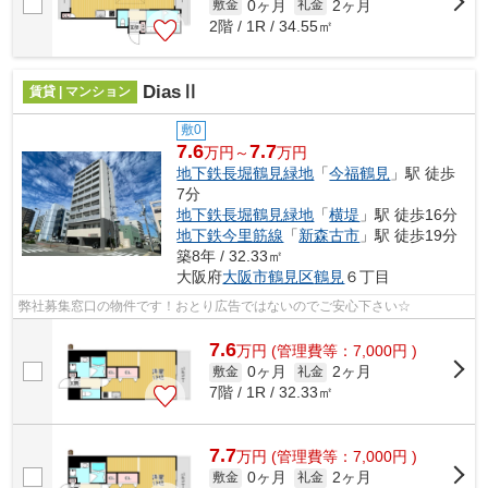
0ヶ月
2ヶ月
敷金
礼金
2階 / 1R / 34.55㎡
DiasⅡ
賃貸 | マンション
敷0
7.6
7.7
万円～
万円
地下鉄長堀鶴見緑地
「
今福鶴見
」駅 徒歩
7分
地下鉄長堀鶴見緑地
「
横堤
」駅 徒歩16分
地下鉄今里筋線
「
新森古市
」駅 徒歩19分
築8年 / 32.33㎡
大阪府
大阪市鶴見区
鶴見
６丁目
弊社募集窓口の物件です！おとり広告ではないのでご安心下さい☆
7.6
万
円
(管理費等：7,000円 )
0ヶ月
2ヶ月
敷金
礼金
7階 / 1R / 32.33㎡
7.7
万
円
(管理費等：7,000円 )
0ヶ月
2ヶ月
敷金
礼金