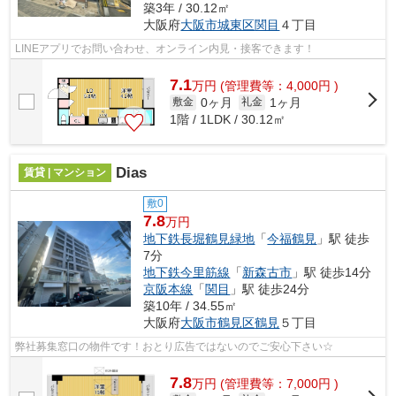
築3年 / 30.12㎡
大阪府
大阪市城東区
関目
４丁目
LINEアプリでお問い合わせ、オンライン内見・接客できます！
7.1
万
円
(管理費等：4,000円 )
0ヶ月
1ヶ月
敷金
礼金
1階 / 1LDK / 30.12㎡
Dias
賃貸 | マンション
敷0
7.8
万円
地下鉄長堀鶴見緑地
「
今福鶴見
」駅 徒歩
7分
地下鉄今里筋線
「
新森古市
」駅 徒歩14分
京阪本線
「
関目
」駅 徒歩24分
築10年 / 34.55㎡
大阪府
大阪市鶴見区
鶴見
５丁目
弊社募集窓口の物件です！おとり広告ではないのでご安心下さい☆
7.8
万
円
(管理費等：7,000円 )