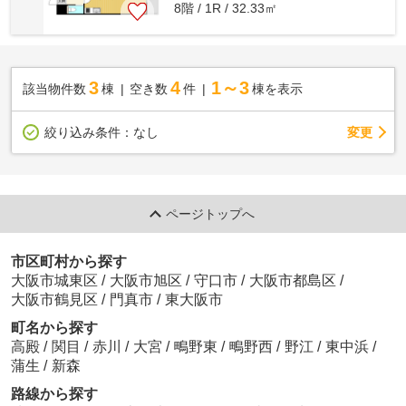
8階 / 1R / 32.33㎡
3
4
1～3
該当物件数
棟
空き数
件
棟を表示
変更
絞り込み条件：
なし
ページトップへ
市区町村から探す
大阪市城東区
/
大阪市旭区
/
守口市
/
大阪市都島区
/
大阪市鶴見区
/
門真市
/
東大阪市
町名から探す
高殿
/
関目
/
赤川
/
大宮
/
鴫野東
/
鴫野西
/
野江
/
東中浜
/
蒲生
/
新森
路線から探す