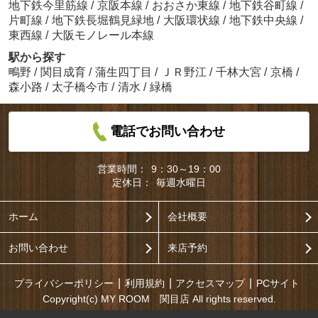
地下鉄今里筋線
/
京阪本線
/
おおさか東線
/
地下鉄谷町線
/
片町線
/
地下鉄長堀鶴見緑地
/
大阪環状線
/
地下鉄中央線
/
東西線
/
大阪モノレール本線
駅から探す
鴫野
/
関目成育
/
蒲生四丁目
/
ＪＲ野江
/
千林大宮
/
京橋
/
森小路
/
太子橋今市
/
清水
/
緑橋
電話でお問い合わせ
営業時間：
9：30～19：00
定休日：
毎週水曜日
ホーム
会社概要
お問い合わせ
来店予約
プライバシーポリシー
利用規約
アクセスマップ
PCサイト
Copyright(c) MY ROOM 関目店 All rights reserved.