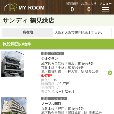
閲覧履歴
お気に入り
メニュー
0
0
サンディ 鶴見緑店
所在地
大阪府大阪市鶴見区緑１丁目9-6
施設周辺の物件
賃貸｜アパート
ジオグラン
地下鉄今里筋線「清水」駅 徒歩3分
京阪本線「千林」駅 徒歩7分
地下鉄谷町線「千林大宮」駅 徒歩15分
6.4万円
間取:
1LDK
建物面積:
- / 9.27坪
土地面積:
- / -
敷金/礼金:
0ヶ月/2ヶ月
賃貸｜マンション
ノーブル関目
京阪本線「野江」駅 徒歩7分
地下鉄今里筋線「関目成育」駅 徒歩11分