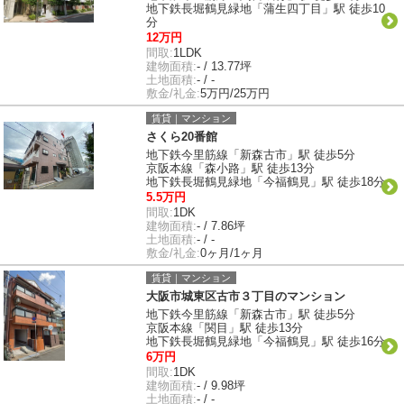
地下鉄長堀鶴見緑地「蒲生四丁目」駅 徒歩10
分
12万円
間取:
1LDK
建物面積:
- / 13.77坪
土地面積:
- / -
敷金/礼金:
5万円/25万円
賃貸｜マンション
さくら20番館
地下鉄今里筋線「新森古市」駅 徒歩5分
京阪本線「森小路」駅 徒歩13分
地下鉄長堀鶴見緑地「今福鶴見」駅 徒歩18分
5.5万円
間取:
1DK
建物面積:
- / 7.86坪
土地面積:
- / -
敷金/礼金:
0ヶ月/1ヶ月
賃貸｜マンション
大阪市城東区古市３丁目のマンション
地下鉄今里筋線「新森古市」駅 徒歩5分
京阪本線「関目」駅 徒歩13分
地下鉄長堀鶴見緑地「今福鶴見」駅 徒歩16分
6万円
間取:
1DK
建物面積:
- / 9.98坪
土地面積:
- / -