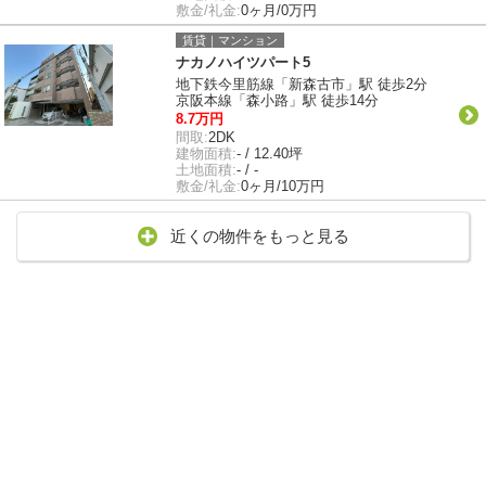
敷金/礼金:
0ヶ月/0万円
賃貸｜マンション
ナカノハイツパート5
地下鉄今里筋線「新森古市」駅 徒歩2分
京阪本線「森小路」駅 徒歩14分
8.7万円
間取:
2DK
建物面積:
- / 12.40坪
土地面積:
- / -
敷金/礼金:
0ヶ月/10万円
近くの物件をもっと見る