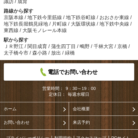
諏訪
/
成育
路線から探す
京阪本線
/
地下鉄今里筋線
/
地下鉄谷町線
/
おおさか東線
/
地下鉄長堀鶴見緑地
/
片町線
/
大阪環状線
/
地下鉄中央線
/
東西線
/
大阪モノレール本線
駅から探す
ＪＲ野江
/
関目成育
/
蒲生四丁目
/
鴫野
/
千林大宮
/
京橋
/
太子橋今市
/
森小路
/
放出
/
緑橋
電話でお問い合わせ
営業時間：
9：30～19：00
定休日：
毎週水曜日
ホーム
会社概要
お問い合わせ
来店予約
プライバシーポリシー
利用規約
アクセスマップ
PCサイト