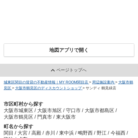
地図アプリで開く
ページトップへ
城東区関目の賃貸の不動産情報｜MY ROOM関目店
>
周辺施設案内
>
大阪市鶴
見区
>
大阪市鶴見区のディスカウントショップ
>
サンディ 鶴見緑店
市区町村から探す
大阪市城東区
/
大阪市旭区
/
守口市
/
大阪市都島区
/
大阪市鶴見区
/
門真市
/
東大阪市
町名から探す
関目
/
大宮
/
高殿
/
赤川
/
東中浜
/
鴫野西
/
野江
/
今福西
/