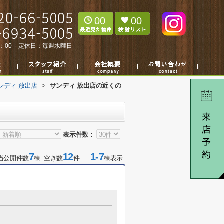
00
00
：00
定休日：
毎週水曜日
ンディ 放出店
>
サンディ 放出店の近くの
表示件数：
7
12
1-7
当公開件数
棟 空き数
件
棟表示