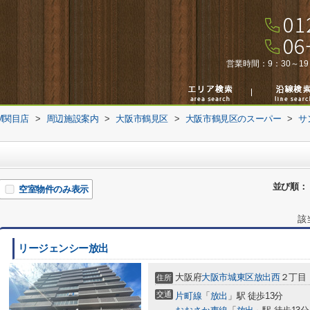
営業時間：
9：30～19
M関目店
>
周辺施設案内
>
大阪市鶴見区
>
大阪市鶴見区のスーパー
>
サ
並び順：
空室物件のみ表示
該
リージェンシー放出
大阪府
大阪市城東区
放出西
２丁目
住所
交通
片町線
「
放出
」駅 徒歩13分