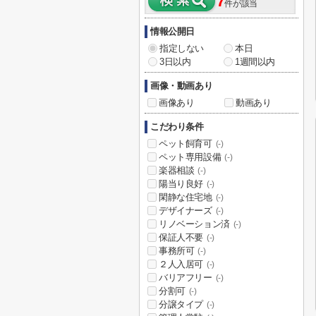
7
件が該当
情報公開日
指定しない
本日
3日以内
1週間以内
画像・動画あり
画像あり
動画あり
こだわり条件
ペット飼育可
(-)
ペット専用設備
(-)
楽器相談
(-)
陽当り良好
(-)
閑静な住宅地
(-)
デザイナーズ
(-)
リノベーション済
(-)
保証人不要
(-)
事務所可
(-)
２人入居可
(-)
バリアフリー
(-)
分割可
(-)
分譲タイプ
(-)