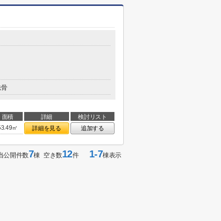
鉄骨
面積
詳細
検討リスト
53.49㎡
詳細を見る
追加する
7
12
1-7
当公開件数
棟 空き数
件
棟表示