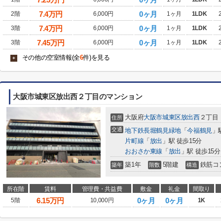
7.4
万円
0ヶ月
2階
6,000円
1ヶ月
1LDK
7.4
万円
0ヶ月
3階
6,000円
1ヶ月
1LDK
7.45
万円
0ヶ月
3階
6,000円
1ヶ月
1LDK
その他の空室情報(全
6
件)を見る
+
大阪市城東区放出西２丁目のマンション
大阪府
大阪市城東区
放出西
２丁目
住所
交通
地下鉄長堀鶴見緑地
「
今福鶴見
」
片町線
「
放出
」駅 徒歩15分
おおさか東線
「
放出
」駅 徒歩15分
築1年
5階建
鉄筋コ
築年
階数
構造
所在階
賃料
管理費・共益費
敷金
礼金
間取り
6.15
万円
0ヶ月
0ヶ月
5階
10,000円
1K