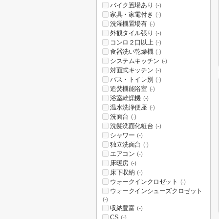
バイク置場あり
(-)
家具・家電付き
(-)
洗濯機置場有
(-)
外観タイル張り
(-)
コンロ２口以上
(-)
食器洗い乾燥機
(-)
システムキッチン
(-)
対面式キッチン
(-)
バス・トイレ別
(-)
追焚機能浴室
(-)
浴室乾燥機
(-)
温水洗浄便座
(-)
洗面台
(-)
洗髪洗面化粧台
(-)
シャワー
(-)
独立洗面台
(-)
エアコン
(-)
床暖房
(-)
床下収納
(-)
ウォークインクロゼット
(-)
ウォークインシューズクロゼット
(-)
収納豊富
(-)
CS
(-)