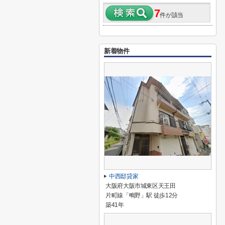
7
件が該当
新着物件
中西邸貸家
大阪府大阪市城東区天王田
片町線「鴫野」駅 徒歩12分
築41年