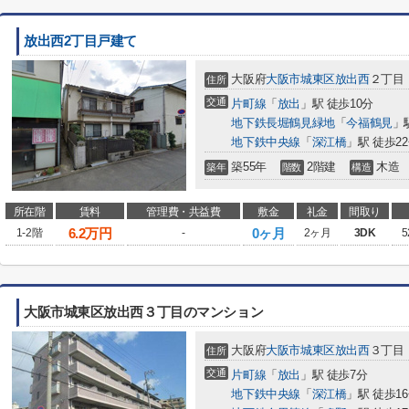
放出西2丁目戸建て
大阪府
大阪市城東区
放出西
２丁目
住所
交通
片町線
「
放出
」駅 徒歩10分
地下鉄長堀鶴見緑地
「
今福鶴見
」
地下鉄中央線
「
深江橋
」駅 徒歩2
築55年
2階建
木造
築年
階数
構造
所在階
賃料
管理費・共益費
敷金
礼金
間取り
6.2
万円
0ヶ月
1-2階
-
2ヶ月
3DK
5
大阪市城東区放出西３丁目のマンション
大阪府
大阪市城東区
放出西
３丁目
住所
交通
片町線
「
放出
」駅 徒歩7分
地下鉄中央線
「
深江橋
」駅 徒歩1