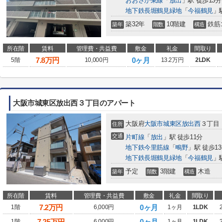
おおさか東線
「
放出
」駅 徒歩13分
地下鉄長堀鶴見緑地
「
今福鶴見
」
築32年
10階建
鉄筋
築年
階数
構造
所在階
賃料
管理費・共益費
敷金
礼金
間取り
7.8
万円
0ヶ月
5階
10,000円
13.2万円
2LDK
大阪市城東区放出西３丁目のアパート
大阪府
大阪市城東区
放出西
３丁目
住所
交通
片町線
「
放出
」駅 徒歩11分
地下鉄今里筋線
「
鴫野
」駅 徒歩1
地下鉄長堀鶴見緑地
「
今福鶴見
」
予定
3階建
木造
築年
階数
構造
所在階
賃料
管理費・共益費
敷金
礼金
間取り
7.2
万円
0ヶ月
1階
6,000円
1ヶ月
1LDK
7.25
万円
0ヶ月
1階
6,000円
1ヶ月
1LDK