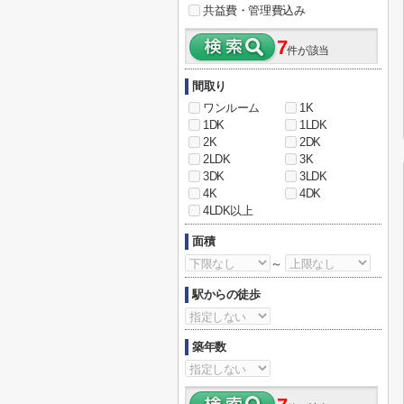
共益費・管理費込み
7
件が該当
間取り
ワンルーム
1K
1DK
1LDK
2K
2DK
2LDK
3K
3DK
3LDK
4K
4DK
4LDK以上
面積
～
駅からの徒歩
築年数