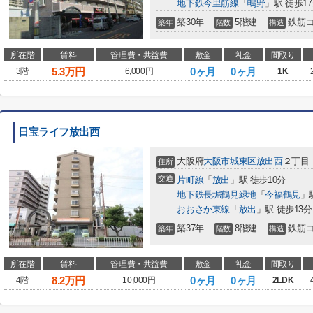
地下鉄今里筋線
「
鴫野
」駅 徒歩1
築30年
5階建
鉄筋
築年
階数
構造
所在階
賃料
管理費・共益費
敷金
礼金
間取り
5.3
万円
0ヶ月
0ヶ月
3階
6,000円
1K
日宝ライフ放出西
大阪府
大阪市城東区
放出西
２丁目
住所
交通
片町線
「
放出
」駅 徒歩10分
地下鉄長堀鶴見緑地
「
今福鶴見
」
おおさか東線
「
放出
」駅 徒歩13分
築37年
8階建
鉄筋
築年
階数
構造
所在階
賃料
管理費・共益費
敷金
礼金
間取り
8.2
万円
0ヶ月
0ヶ月
4階
10,000円
2LDK