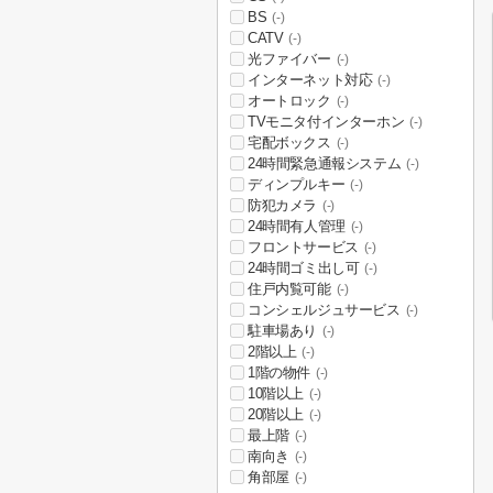
BS
(-)
CATV
(-)
光ファイバー
(-)
インターネット対応
(-)
オートロック
(-)
TVモニタ付インターホン
(-)
宅配ボックス
(-)
24時間緊急通報システム
(-)
ディンプルキー
(-)
防犯カメラ
(-)
24時間有人管理
(-)
フロントサービス
(-)
24時間ゴミ出し可
(-)
住戸内覧可能
(-)
コンシェルジュサービス
(-)
駐車場あり
(-)
2階以上
(-)
1階の物件
(-)
10階以上
(-)
20階以上
(-)
最上階
(-)
南向き
(-)
角部屋
(-)