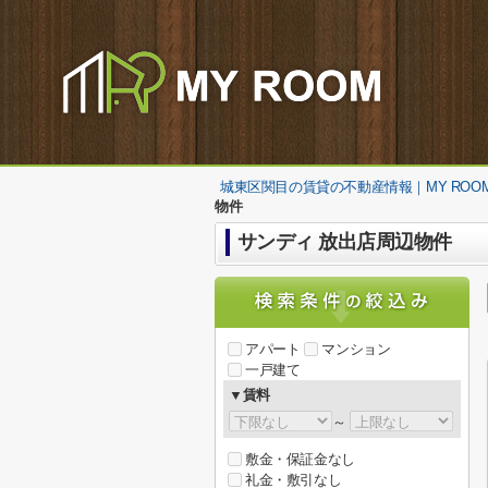
城東区関目の賃貸の不動産情報｜MY ROO
物件
サンディ 放出店周辺物件
アパート
マンション
一戸建て
▼賃料
～
敷金・保証金なし
礼金・敷引なし