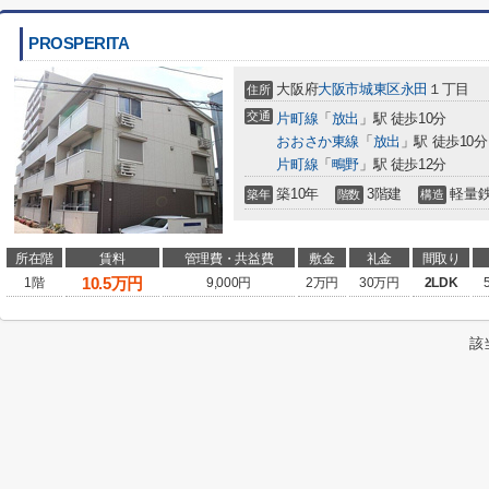
PROSPERITA
大阪府
大阪市城東区
永田
１丁目
住所
交通
片町線
「
放出
」駅 徒歩10分
おおさか東線
「
放出
」駅 徒歩10分
片町線
「
鴫野
」駅 徒歩12分
築10年
3階建
軽量
築年
階数
構造
所在階
賃料
管理費・共益費
敷金
礼金
間取り
10.5
万円
1階
9,000円
2万円
30万円
2LDK
該