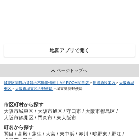
地図アプリで開く
ページトップへ
城東区関目の賃貸の不動産情報｜MY ROOM関目店
>
周辺施設案内
>
大阪市城
東区
>
大阪市城東区の郵便局
>
城東諏訪郵便局
市区町村から探す
大阪市城東区
/
大阪市旭区
/
守口市
/
大阪市都島区
/
大阪市鶴見区
/
門真市
/
東大阪市
町名から探す
関目
/
高殿
/
蒲生
/
大宮
/
東中浜
/
赤川
/
鴫野東
/
野江
/