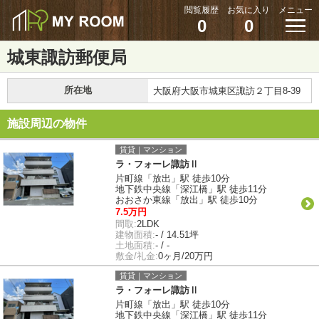
閲覧履歴
お気に入り
メニュー
0
0
城東諏訪郵便局
所在地
大阪府大阪市城東区諏訪２丁目8-39
施設周辺の物件
賃貸｜マンション
ラ・フォーレ諏訪Ⅱ
片町線「放出」駅 徒歩10分
地下鉄中央線「深江橋」駅 徒歩11分
おおさか東線「放出」駅 徒歩10分
7.5万円
間取:
2LDK
建物面積:
- / 14.51坪
土地面積:
- / -
敷金/礼金:
0ヶ月/20万円
賃貸｜マンション
ラ・フォーレ諏訪Ⅱ
片町線「放出」駅 徒歩10分
地下鉄中央線「深江橋」駅 徒歩11分