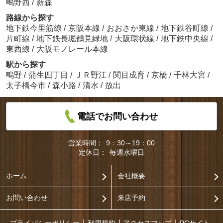
鴫野西
/
新森
路線から探す
地下鉄今里筋線
/
京阪本線
/
おおさか東線
/
地下鉄谷町線
/
片町線
/
地下鉄長堀鶴見緑地
/
大阪環状線
/
地下鉄中央線
/
東西線
/
大阪モノレール本線
駅から探す
鴫野
/
蒲生四丁目
/
ＪＲ野江
/
関目成育
/
京橋
/
千林大宮
/
太子橋今市
/
森小路
/
清水
/
放出
電話でお問い合わせ
営業時間：
9：30～19：00
定休日：
毎週水曜日
ホーム
会社概要
お問い合わせ
来店予約
プライバシーポリシー
利用規約
アクセスマップ
PCサイト