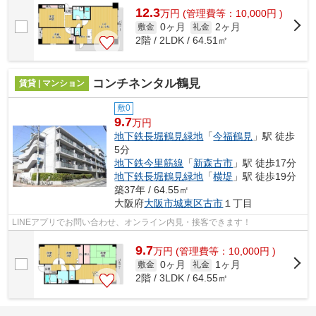
12.3
万
円
(管理費等：10,000円 )
0ヶ月
2ヶ月
敷金
礼金
2階 / 2LDK / 64.51㎡
コンチネンタル鶴見
賃貸 | マンション
敷0
9.7
万円
地下鉄長堀鶴見緑地
「
今福鶴見
」駅 徒歩
5分
地下鉄今里筋線
「
新森古市
」駅 徒歩17分
地下鉄長堀鶴見緑地
「
横堤
」駅 徒歩19分
築37年 / 64.55㎡
大阪府
大阪市城東区
古市
１丁目
LINEアプリでお問い合わせ、オンライン内見・接客できます！
9.7
万
円
(管理費等：10,000円 )
0ヶ月
1ヶ月
敷金
礼金
2階 / 3LDK / 64.55㎡