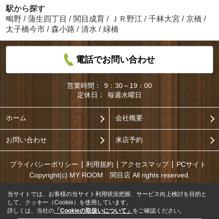
駅から探す
鴫野
/
蒲生四丁目
/
関目成育
/
ＪＲ野江
/
千林大宮
/
京橋
/
太子橋今市
/
森小路
/
清水
/
緑橋
電話でお問い合わせ
営業時間：
9：30～19：00
定休日：
毎週水曜日
ホーム
会社概要
お問い合わせ
来店予約
プライバシーポリシー
利用規約
アクセスマップ
PCサイト
Copyright(c) MY ROOM 関目店 All rights reserved.
当サイトでは、お客様の当サイト利用状況把握、サービス向上検討を目的と
して、クッキー（Cookie）を使用しています。
詳しくは、当社の
「Cookieの取扱いについて」
をご確認ください。