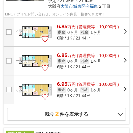
予定 / 21.36㎡～21.44㎡
大阪府
大阪市城東区
今福東
２丁目
LINEアプリでお問い合わせ、オンライン内見・接客できます！
6.85
万
円
(管理費等：10,000円 )
0ヶ月
1ヶ月
敷金
礼金
6階 / 1K / 21.44㎡
6.85
万
円
(管理費等：10,000円 )
0ヶ月
1ヶ月
敷金
礼金
6階 / 1K / 21.44㎡
6.95
万
円
(管理費等：10,000円 )
0ヶ月
1ヶ月
敷金
礼金
6階 / 1K / 21.44㎡
2
残り
件を表示する