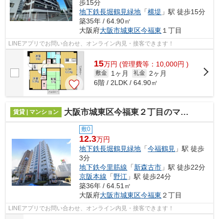
歩15分
地下鉄長堀鶴見緑地
「
横堤
」駅 徒歩15分
築35年 / 64.90㎡
大阪府
大阪市城東区
今福東
１丁目
LINEアプリでお問い合わせ、オンライン内見・接客できます！
15
万
円
(管理費等：10,000円 )
1ヶ月
2ヶ月
敷金
礼金
6階 / 2LDK / 64.90㎡
大阪市城東区今福東２丁目のマンション
賃貸 | マンション
敷0
12.3
万円
地下鉄長堀鶴見緑地
「
今福鶴見
」駅 徒歩
3分
地下鉄今里筋線
「
新森古市
」駅 徒歩22分
京阪本線
「
野江
」駅 徒歩24分
築36年 / 64.51㎡
大阪府
大阪市城東区
今福東
２丁目
LINEアプリでお問い合わせ、オンライン内見・接客できます！