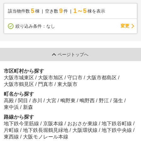
5
9
1～5
該当物件数
棟
空き数
件
棟を表示
変更
絞り込み条件：
なし
ページトップへ
市区町村から探す
大阪市城東区
/
大阪市旭区
/
守口市
/
大阪市都島区
/
大阪市鶴見区
/
門真市
/
東大阪市
町名から探す
高殿
/
関目
/
赤川
/
大宮
/
鴫野東
/
鴫野西
/
野江
/
蒲生
/
東中浜
/
新森
路線から探す
地下鉄今里筋線
/
京阪本線
/
おおさか東線
/
地下鉄谷町線
/
片町線
/
地下鉄長堀鶴見緑地
/
大阪環状線
/
地下鉄中央線
/
東西線
/
大阪モノレール本線