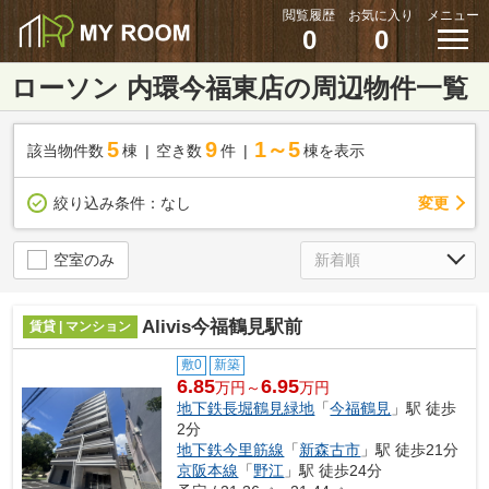
閲覧履歴
お気に入り
メニュー
0
0
ローソン 内環今福東店の周辺物件一覧
5
9
1～5
該当物件数
棟
空き数
件
棟を表示
変更
絞り込み条件：
なし
空室のみ
Alivis今福鶴見駅前
賃貸 | マンション
敷0
新築
6.85
6.95
万円～
万円
地下鉄長堀鶴見緑地
「
今福鶴見
」駅 徒歩
2分
地下鉄今里筋線
「
新森古市
」駅 徒歩21分
京阪本線
「
野江
」駅 徒歩24分