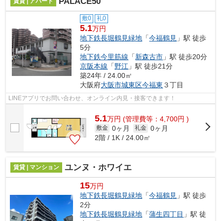
PALACE50
賃貸 | アパート
敷0
礼0
5.1
万円
地下鉄長堀鶴見緑地
「
今福鶴見
」駅 徒歩
5分
地下鉄今里筋線
「
新森古市
」駅 徒歩20分
京阪本線
「
野江
」駅 徒歩21分
築24年 / 24.00㎡
大阪府
大阪市城東区
今福東
３丁目
LINEアプリでお問い合わせ、オンライン内見・接客できます！
5.1
万
円
(管理費等：4,700円 )
0ヶ月
0ヶ月
敷金
礼金
2階 / 1K / 24.00㎡
ユンヌ・ホワイエ
賃貸 | マンション
15
万円
地下鉄長堀鶴見緑地
「
今福鶴見
」駅 徒歩
2分
地下鉄長堀鶴見緑地
「
蒲生四丁目
」駅 徒