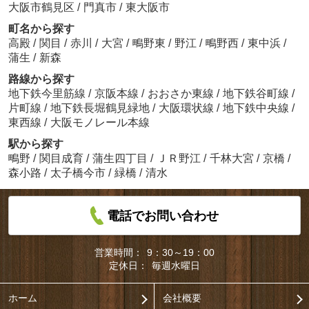
大阪市鶴見区
/
門真市
/
東大阪市
町名から探す
高殿
/
関目
/
赤川
/
大宮
/
鴫野東
/
野江
/
鴫野西
/
東中浜
/
蒲生
/
新森
路線から探す
地下鉄今里筋線
/
京阪本線
/
おおさか東線
/
地下鉄谷町線
/
片町線
/
地下鉄長堀鶴見緑地
/
大阪環状線
/
地下鉄中央線
/
東西線
/
大阪モノレール本線
駅から探す
鴫野
/
関目成育
/
蒲生四丁目
/
ＪＲ野江
/
千林大宮
/
京橋
/
森小路
/
太子橋今市
/
緑橋
/
清水
電話でお問い合わせ
営業時間：
9：30～19：00
定休日：
毎週水曜日
ホーム
会社概要