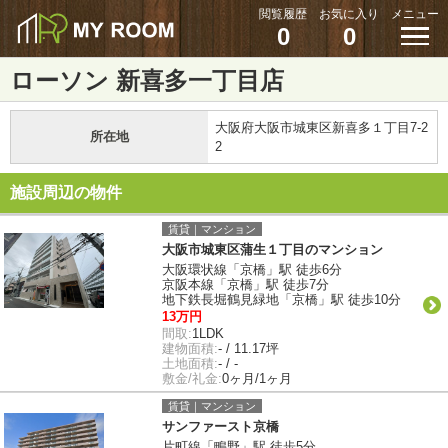
閲覧履歴
お気に入り
メニュー
0
0
ローソン 新喜多一丁目店
大阪府大阪市城東区新喜多１丁目7-2
所在地
2
施設周辺の物件
賃貸｜マンション
大阪市城東区蒲生１丁目のマンション
大阪環状線「京橋」駅 徒歩6分
京阪本線「京橋」駅 徒歩7分
地下鉄長堀鶴見緑地「京橋」駅 徒歩10分
13万円
間取:
1LDK
建物面積:
- / 11.17坪
土地面積:
- / -
敷金/礼金:
0ヶ月/1ヶ月
賃貸｜マンション
サンファースト京橋
片町線「鴫野」駅 徒歩5分