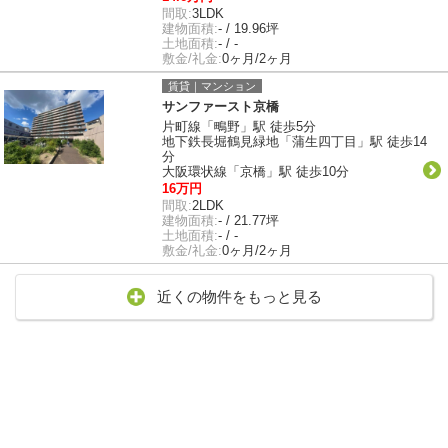
間取:
3LDK
建物面積:
- / 19.96坪
土地面積:
- / -
敷金/礼金:
0ヶ月/2ヶ月
賃貸｜マンション
サンファースト京橋
片町線「鴫野」駅 徒歩5分
地下鉄長堀鶴見緑地「蒲生四丁目」駅 徒歩14
分
大阪環状線「京橋」駅 徒歩10分
16万円
間取:
2LDK
建物面積:
- / 21.77坪
土地面積:
- / -
敷金/礼金:
0ヶ月/2ヶ月
近くの物件をもっと見る