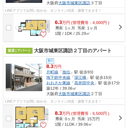
大阪府
大阪市城東区
諏訪
３丁目
LINEアプリでお問い合わせ、オンライン内見・接客できます！
6.3
万
円
(管理費等：4,000円 )
1ヶ月
1ヶ月
敷金
礼金
1階 / 1DK / 25.29㎡
大阪市城東区諏訪２丁目のアパート
賃貸 | アパート
敷0
8.3
万円
片町線
「
放出
」駅 徒歩9分
地下鉄中央線
「
深江橋
」駅 徒歩15分
おおさか東線
「
高井田中央
」駅 徒歩17分
築12年 / 39.06㎡
大阪府
大阪市城東区
諏訪
２丁目
LINEアプリでお問い合わせ、オンライン内見・接客できます！
8.3
万
円
(管理費等：6,500円 )
0ヶ月
15万円
敷金
礼金
1階 / 1LDK / 39.06㎡