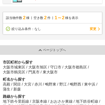
2
2
1～2
該当物件数
棟
空き数
件
棟を表示
変更
絞り込み条件：
なし
ページトップへ
市区町村から探す
大阪市城東区
/
大阪市旭区
/
守口市
/
大阪市都島区
/
大阪市鶴見区
/
門真市
/
東大阪市
町名から探す
高殿
/
関目
/
大宮
/
赤川
/
鴫野東
/
野江
/
鴫野西
/
東中浜
/
蒲生
/
新森
路線から探す
地下鉄今里筋線
/
京阪本線
/
おおさか東線
/
地下鉄谷町線
/