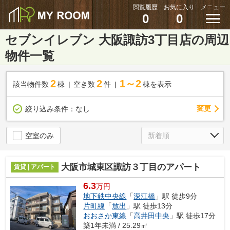
閲覧履歴
お気に入り
メニュー
0
0
セブンイレブン 大阪諏訪3丁目店の周辺
物件一覧
2
2
1～2
該当物件数
棟
空き数
件
棟を表示
変更
絞り込み条件：
なし
空室のみ
大阪市城東区諏訪３丁目のアパート
賃貸 | アパート
6.3
万円
地下鉄中央線
「
深江橋
」駅 徒歩9分
片町線
「
放出
」駅 徒歩13分
おおさか東線
「
高井田中央
」駅 徒歩17分
築1年未満 / 25.29㎡