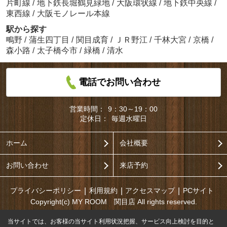
片町線
/
地下鉄長堀鶴見緑地
/
大阪環状線
/
地下鉄中央線
/
東西線
/
大阪モノレール本線
駅から探す
鴫野
/
蒲生四丁目
/
関目成育
/
ＪＲ野江
/
千林大宮
/
京橋
/
森小路
/
太子橋今市
/
緑橋
/
清水
電話でお問い合わせ
営業時間：
9：30～19：00
定休日：
毎週水曜日
ホーム
会社概要
お問い合わせ
来店予約
プライバシーポリシー
利用規約
アクセスマップ
PCサイト
Copyright(c) MY ROOM 関目店 All rights reserved.
当サイトでは、お客様の当サイト利用状況把握、サービス向上検討を目的と