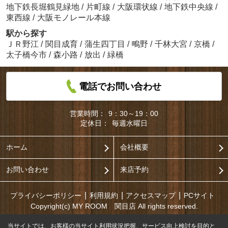
地下鉄長堀鶴見緑地
/
片町線
/
大阪環状線
/
地下鉄中央線
/
東西線
/
大阪モノレール本線
駅から探す
ＪＲ野江
/
関目成育
/
蒲生四丁目
/
鴫野
/
千林大宮
/
京橋
/
太子橋今市
/
森小路
/
放出
/
緑橋
電話でお問い合わせ
営業時間：
9：30～19：00
定休日：
毎週水曜日
ホーム
会社概要
お問い合わせ
来店予約
プライバシーポリシー
利用規約
アクセスマップ
PCサイト
Copyright(c) MY ROOM 関目店 All rights reserved.
当サイトでは、お客様の当サイト利用状況把握、サービス向上検討を目的と