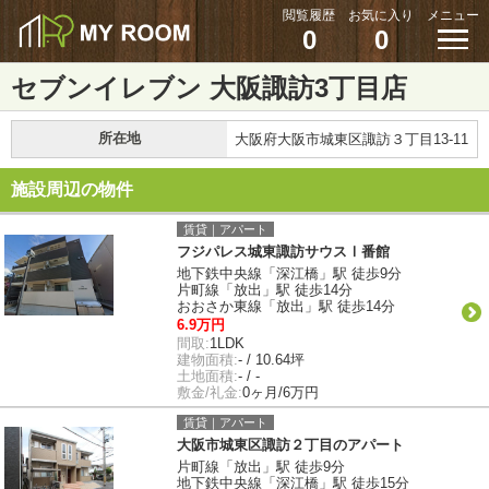
閲覧履歴
お気に入り
メニュー
0
0
セブンイレブン 大阪諏訪3丁目店
所在地
大阪府大阪市城東区諏訪３丁目13-11
施設周辺の物件
賃貸｜アパート
フジパレス城東諏訪サウスⅠ番館
地下鉄中央線「深江橋」駅 徒歩9分
片町線「放出」駅 徒歩14分
おおさか東線「放出」駅 徒歩14分
6.9万円
間取:
1LDK
建物面積:
- / 10.64坪
土地面積:
- / -
敷金/礼金:
0ヶ月/6万円
賃貸｜アパート
大阪市城東区諏訪２丁目のアパート
片町線「放出」駅 徒歩9分
地下鉄中央線「深江橋」駅 徒歩15分