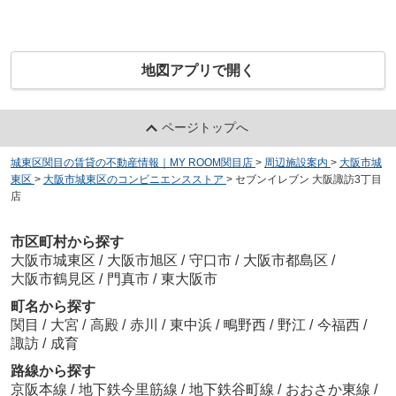
地図アプリで開く
ページトップへ
城東区関目の賃貸の不動産情報｜MY ROOM関目店
>
周辺施設案内
>
大阪市城
東区
>
大阪市城東区のコンビニエンスストア
>
セブンイレブン 大阪諏訪3丁目
店
市区町村から探す
大阪市城東区
/
大阪市旭区
/
守口市
/
大阪市都島区
/
大阪市鶴見区
/
門真市
/
東大阪市
町名から探す
関目
/
大宮
/
高殿
/
赤川
/
東中浜
/
鴫野西
/
野江
/
今福西
/
諏訪
/
成育
路線から探す
京阪本線
/
地下鉄今里筋線
/
地下鉄谷町線
/
おおさか東線
/