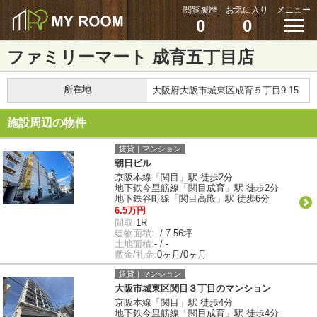
閲覧履歴
お気に入り
メニュー
0
0
ファミリーマート 成育五丁目店
所在地
大阪府大阪市城東区成育５丁目9-15
施設周辺の物件
賃貸｜マンション
朝日ビル
京阪本線「関目」駅 徒歩2分
地下鉄今里筋線「関目成育」駅 徒歩2分
地下鉄谷町線「関目高殿」駅 徒歩6分
6.5万円
間取:
1R
建物面積:
- / 7.56坪
土地面積:
- / -
敷金/礼金:
0ヶ月/0ヶ月
賃貸｜マンション
大阪市城東区関目３丁目のマンション
京阪本線「関目」駅 徒歩4分
地下鉄今里筋線「関目成育」駅 徒歩4分