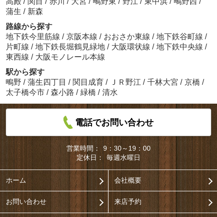
高殿
/
関目
/
赤川
/
大宮
/
鴫野東
/
野江
/
東中浜
/
鴫野西
/
蒲生
/
新森
路線から探す
地下鉄今里筋線
/
京阪本線
/
おおさか東線
/
地下鉄谷町線
/
片町線
/
地下鉄長堀鶴見緑地
/
大阪環状線
/
地下鉄中央線
/
東西線
/
大阪モノレール本線
駅から探す
鴫野
/
蒲生四丁目
/
関目成育
/
ＪＲ野江
/
千林大宮
/
京橋
/
太子橋今市
/
森小路
/
緑橋
/
清水
電話でお問い合わせ
営業時間：
9：30～19：00
定休日：
毎週水曜日
ホーム
会社概要
お問い合わせ
来店予約