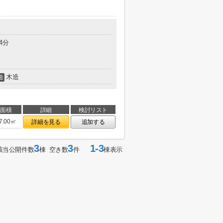
4分
木造
造
面積
詳細
検討リスト
7.00㎡
詳細を見る
追加する
3
3
1-3
該当公開件数
棟 空き数
件
棟表示