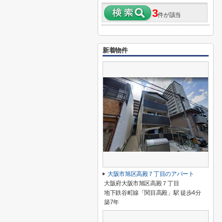
3
件が該当
新着物件
大阪市旭区高殿７丁目のアパート
大阪府大阪市旭区高殿７丁目
地下鉄谷町線「関目高殿」駅 徒歩4分
築7年