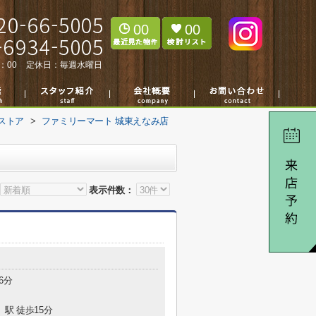
00
00
：00
定休日：
毎週水曜日
ストア
>
ファミリーマート 城東えなみ店
表示件数：
6分
」駅 徒歩15分