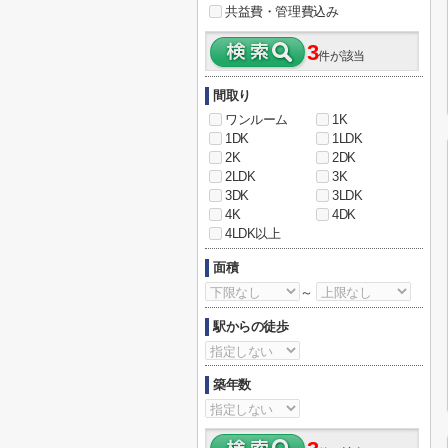
共益費・管理費込み
3
件が該当
間取り
ワンルーム
1K
1DK
1LDK
2K
2DK
2LDK
3K
3DK
3LDK
4K
4DK
4LDK以上
面積
～
駅からの徒歩
築年数