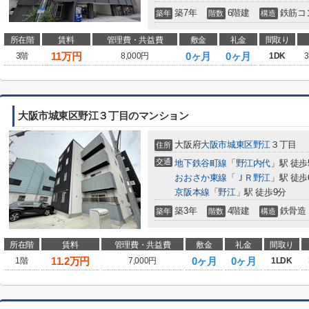
築7年
6階建
鉄筋コ
築年
階数
構造
所在階
賃料
管理費・共益費
敷金
礼金
間取り
11
万円
0ヶ月
0ヶ月
3階
8,000円
1DK
3
大阪市城東区野江３丁目のマンション
大阪府
大阪市城東区
野江
３丁目
住所
交通
地下鉄谷町線
「
野江内代
」駅 徒歩
おおさか東線
「
ＪＲ野江
」駅 徒歩
京阪本線
「
野江
」駅 徒歩9分
築3年
4階建
鉄骨造
築年
階数
構造
所在階
賃料
管理費・共益費
敷金
礼金
間取り
11.2
万円
0ヶ月
0ヶ月
1階
7,000円
1LDK