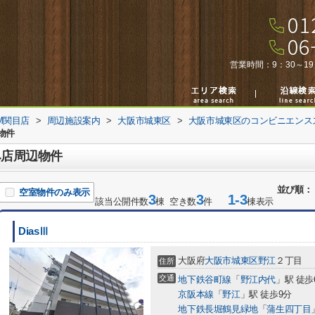
営業時間：
9：30～19
M関目店
>
周辺施設案内
>
大阪市城東区
>
大阪市城東区のコンビニエンス
物件
み店周辺物件
並び順：
空室物件のみ表示
3
3
1-3
該当公開件数
棟 空き数
件
棟表示
DiasⅢ
大阪府
大阪市城東区
野江
２丁目
住所
交通
地下鉄谷町線
「
野江内代
」駅 徒歩
京阪本線
「
野江
」駅 徒歩9分
地下鉄長堀鶴見緑地
「
蒲生四丁目