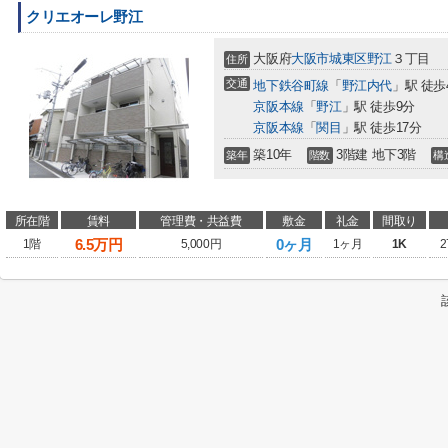
クリエオーレ野江
大阪府
大阪市城東区
野江
３丁目
住所
交通
地下鉄谷町線
「
野江内代
」駅 徒歩
京阪本線
「
野江
」駅 徒歩9分
京阪本線
「
関目
」駅 徒歩17分
築10年
3階建 地下3階
築年
階数
構
所在階
賃料
管理費・共益費
敷金
礼金
間取り
6.5
万円
0ヶ月
1階
5,000円
1ヶ月
1K
2