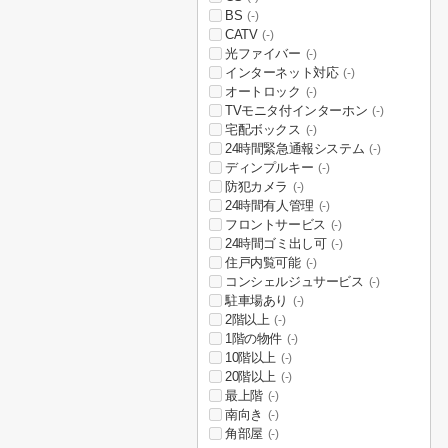
BS
(-)
CATV
(-)
光ファイバー
(-)
インターネット対応
(-)
オートロック
(-)
TVモニタ付インターホン
(-)
宅配ボックス
(-)
24時間緊急通報システム
(-)
ディンプルキー
(-)
防犯カメラ
(-)
24時間有人管理
(-)
フロントサービス
(-)
24時間ゴミ出し可
(-)
住戸内覧可能
(-)
コンシェルジュサービス
(-)
駐車場あり
(-)
2階以上
(-)
1階の物件
(-)
10階以上
(-)
20階以上
(-)
最上階
(-)
南向き
(-)
角部屋
(-)