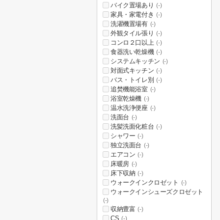
バイク置場あり
(-)
家具・家電付き
(-)
洗濯機置場有
(-)
外観タイル張り
(-)
コンロ２口以上
(-)
食器洗い乾燥機
(-)
システムキッチン
(-)
対面式キッチン
(-)
バス・トイレ別
(-)
追焚機能浴室
(-)
浴室乾燥機
(-)
温水洗浄便座
(-)
洗面台
(-)
洗髪洗面化粧台
(-)
シャワー
(-)
独立洗面台
(-)
エアコン
(-)
床暖房
(-)
床下収納
(-)
ウォークインクロゼット
(-)
ウォークインシューズクロゼット
(-)
収納豊富
(-)
CS
(-)