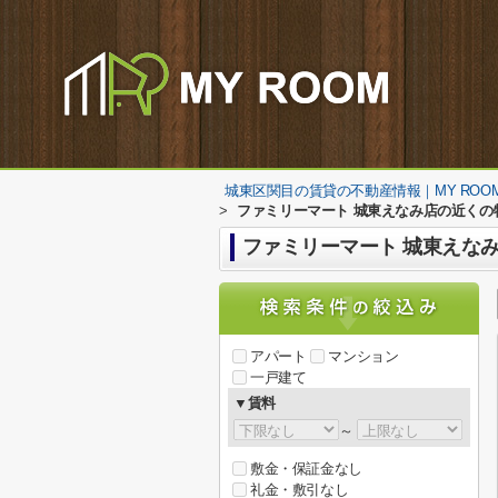
城東区関目の賃貸の不動産情報｜MY ROO
>
ファミリーマート 城東えなみ店の近くの
ファミリーマート 城東えな
アパート
マンション
一戸建て
▼賃料
～
敷金・保証金なし
礼金・敷引なし