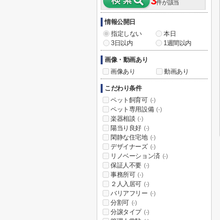
3
件が該当
情報公開日
指定しない
本日
3日以内
1週間以内
画像・動画あり
画像あり
動画あり
こだわり条件
ペット飼育可
(-)
ペット専用設備
(-)
楽器相談
(-)
陽当り良好
(-)
閑静な住宅地
(-)
デザイナーズ
(-)
リノベーション済
(-)
保証人不要
(-)
事務所可
(-)
２人入居可
(-)
バリアフリー
(-)
分割可
(-)
分譲タイプ
(-)