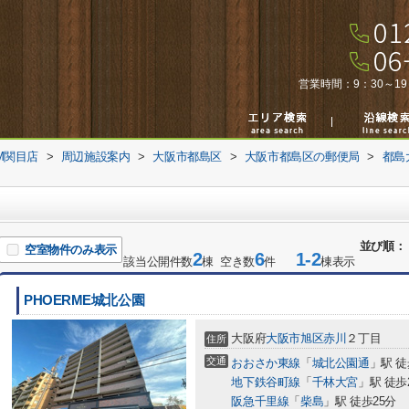
営業時間：
9：30～19
M関目店
>
周辺施設案内
>
大阪市都島区
>
大阪市都島区の郵便局
>
都島
並び順：
空室物件のみ表示
2
6
1-2
該当公開件数
棟 空き数
件
棟表示
PHOERME城北公園
大阪府
大阪市旭区
赤川
２丁目
住所
交通
おおさか東線
「
城北公園通
」駅 徒
地下鉄谷町線
「
千林大宮
」駅 徒歩
阪急千里線
「
柴島
」駅 徒歩25分