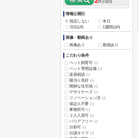
2
件が該当
情報公開日
指定しない
本日
3日以内
1週間以内
画像・動画あり
画像あり
動画あり
こだわり条件
ペット飼育可
(-)
ペット専用設備
(-)
楽器相談
(-)
陽当り良好
(-)
閑静な住宅地
(-)
デザイナーズ
(-)
リノベーション済
(-)
保証人不要
(-)
事務所可
(-)
２人入居可
(-)
バリアフリー
(-)
分割可
(-)
分譲タイプ
(-)