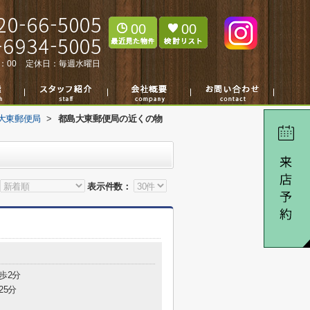
00
00
：00
定休日：
毎週水曜日
大東郵便局
>
都島大東郵便局の近くの物
表示件数：
歩2分
25分