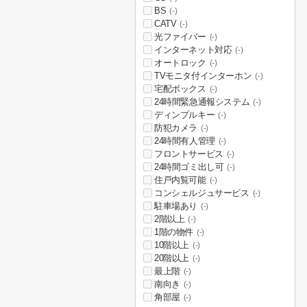
BS
(-)
CATV
(-)
光ファイバー
(-)
インターネット対応
(-)
オートロック
(-)
TVモニタ付インターホン
(-)
宅配ボックス
(-)
24時間緊急通報システム
(-)
ディンプルキー
(-)
防犯カメラ
(-)
24時間有人管理
(-)
フロントサービス
(-)
24時間ゴミ出し可
(-)
住戸内覧可能
(-)
コンシェルジュサービス
(-)
駐車場あり
(-)
2階以上
(-)
1階の物件
(-)
10階以上
(-)
20階以上
(-)
最上階
(-)
南向き
(-)
角部屋
(-)