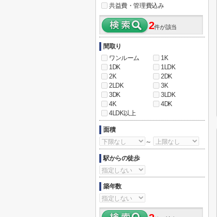
共益費・管理費込み
2
件が該当
間取り
ワンルーム
1K
1DK
1LDK
2K
2DK
2LDK
3K
3DK
3LDK
4K
4DK
4LDK以上
面積
～
駅からの徒歩
築年数