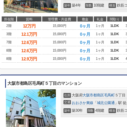
築4年
10階建
鉄筋
築年
階数
構造
所在階
賃料
管理費・共益費
敷金
礼金
間取り
12
万円
0ヶ月
2階
15,000円
1ヶ月
1LDK
12.1
万円
0ヶ月
3階
15,000円
1ヶ月
1LDK
12.6
万円
0ヶ月
7階
15,000円
1ヶ月
1LDK
12.6
万円
0ヶ月
8階
15,000円
1ヶ月
1LDK
12.9
万円
0ヶ月
8階
15,000円
1ヶ月
1LDK
大阪市都島区毛馬町５丁目のマンション
大阪府
大阪市都島区
毛馬町
５丁目
住所
交通
おおさか東線
「
城北公園通
」駅 徒
築30年
4階建
鉄筋
築年
階数
構造