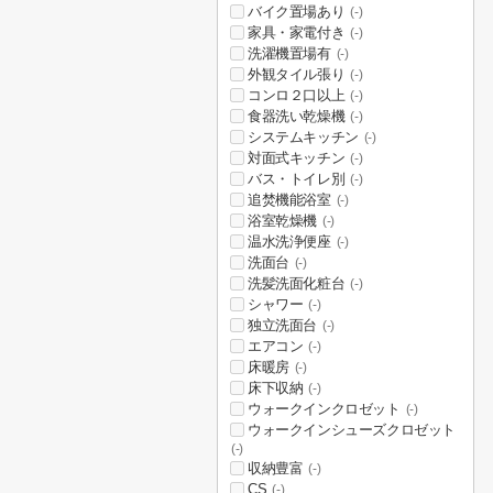
バイク置場あり
(-)
家具・家電付き
(-)
洗濯機置場有
(-)
外観タイル張り
(-)
コンロ２口以上
(-)
食器洗い乾燥機
(-)
システムキッチン
(-)
対面式キッチン
(-)
バス・トイレ別
(-)
追焚機能浴室
(-)
浴室乾燥機
(-)
温水洗浄便座
(-)
洗面台
(-)
洗髪洗面化粧台
(-)
シャワー
(-)
独立洗面台
(-)
エアコン
(-)
床暖房
(-)
床下収納
(-)
ウォークインクロゼット
(-)
ウォークインシューズクロゼット
(-)
収納豊富
(-)
CS
(-)