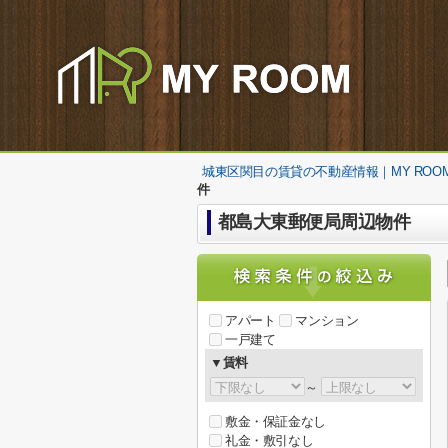
城東区関目の賃貸の不動産情報｜MY ROO
件
都島大東郵便局周辺物件
アパート
マンション
一戸建て
▼賃料
～
敷金・保証金なし
礼金・敷引なし