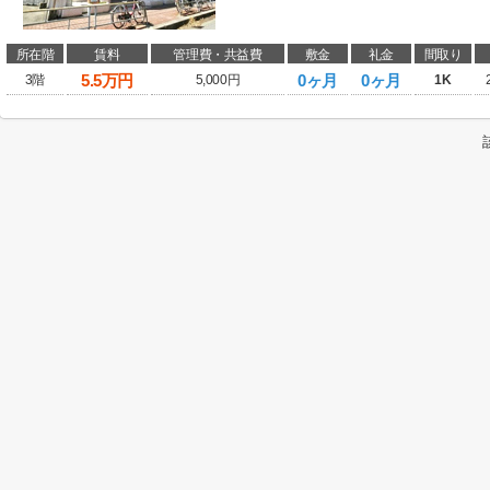
所在階
賃料
管理費・共益費
敷金
礼金
間取り
5.5
万円
0ヶ月
0ヶ月
3階
5,000円
1K