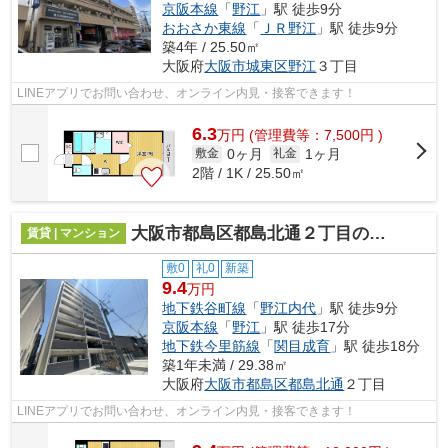
京阪本線
「
野江
」駅 徒歩9分
おおさか東線
「
ＪＲ野江
」駅 徒歩9分
築4年 / 25.50㎡
大阪府
大阪市城東区
野江
３丁目
LINEアプリでお問い合わせ、オンライン内見・接客できます！
6.3
万
円
(管理費等：7,500円 )
0ヶ月
1ヶ月
敷金
礼金
2階 / 1K / 25.50㎡
大阪市都島区都島北通２丁目のマンション
賃貸 | マンション
敷0
礼0
新築
9.4
万円
地下鉄谷町線
「
野江内代
」駅 徒歩9分
京阪本線
「
野江
」駅 徒歩17分
地下鉄今里筋線
「
関目成育
」駅 徒歩18分
築1年未満 / 29.38㎡
大阪府
大阪市都島区
都島北通
２丁目
LINEアプリでお問い合わせ、オンライン内見・接客できます！