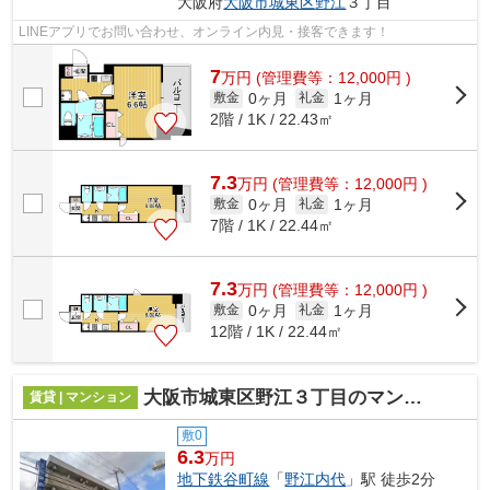
大阪府
大阪市城東区
野江
３丁目
LINEアプリでお問い合わせ、オンライン内見・接客できます！
7
万
円
(管理費等：12,000円 )
0ヶ月
1ヶ月
敷金
礼金
2階 / 1K / 22.43㎡
7.3
万
円
(管理費等：12,000円 )
0ヶ月
1ヶ月
敷金
礼金
7階 / 1K / 22.44㎡
7.3
万
円
(管理費等：12,000円 )
0ヶ月
1ヶ月
敷金
礼金
12階 / 1K / 22.44㎡
大阪市城東区野江３丁目のマンション
賃貸 | マンション
敷0
6.3
万円
地下鉄谷町線
「
野江内代
」駅 徒歩2分