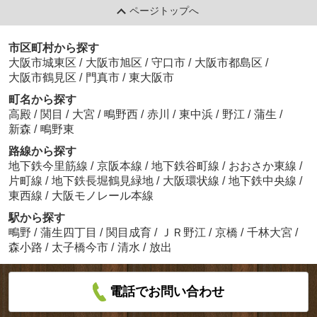
ページトップへ
市区町村から探す
大阪市城東区
/
大阪市旭区
/
守口市
/
大阪市都島区
/
大阪市鶴見区
/
門真市
/
東大阪市
町名から探す
高殿
/
関目
/
大宮
/
鴫野西
/
赤川
/
東中浜
/
野江
/
蒲生
/
新森
/
鴫野東
路線から探す
地下鉄今里筋線
/
京阪本線
/
地下鉄谷町線
/
おおさか東線
/
片町線
/
地下鉄長堀鶴見緑地
/
大阪環状線
/
地下鉄中央線
/
東西線
/
大阪モノレール本線
駅から探す
鴫野
/
蒲生四丁目
/
関目成育
/
ＪＲ野江
/
京橋
/
千林大宮
/
森小路
/
太子橋今市
/
清水
/
放出
電話でお問い合わせ