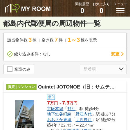
閲覧履歴
お気に入り
メニュー
0
0
都島内代郵便局の周辺物件一覧
3
7
1～3
該当物件数
棟
空き数
件
棟を表示
変更
絞り込み条件：
なし
空室のみ
Quintet JOTONOE（旧：サムティ城東野江レジデンス）
賃貸 | マンション
敷0
7
7.3
万円～
万円
京阪本線
「
野江
」駅 徒歩4分
地下鉄谷町線
「
野江内代
」駅 徒歩7分
おおさか東線
「
ＪＲ野江
」駅 徒歩2分
築4年 / 22.43㎡～22.44㎡