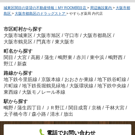
城東区関目の賃貸の不動産情報｜MY ROOM関目店
>
周辺施設案内
>
大阪市都
島区
>
大阪市都島区のドラッグストア
>
やすらぎ薬局 内代店
市区町村から探す
大阪市城東区
/
大阪市旭区
/
守口市
/
大阪市都島区
/
大阪市鶴見区
/
門真市
/
東大阪市
町名から探す
関目
/
大宮
/
高殿
/
蒲生
/
鴫野東
/
赤川
/
東中浜
/
鴫野西
/
野江
/
新森
路線から探す
地下鉄今里筋線
/
京阪本線
/
おおさか東線
/
地下鉄谷町線
/
片町線
/
地下鉄長堀鶴見緑地
/
大阪環状線
/
地下鉄中央線
/
東西線
/
大阪モノレール本線
駅から探す
鴫野
/
蒲生四丁目
/
ＪＲ野江
/
関目成育
/
京橋
/
千林大宮
/
太子橋今市
/
森小路
/
清水
/
放出
電話でお問い合わせ