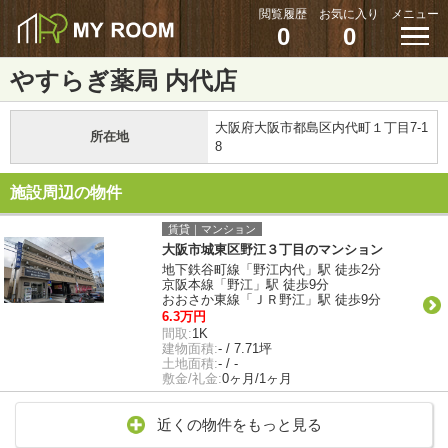
閲覧履歴
お気に入り
メニュー
0
0
やすらぎ薬局 内代店
大阪府大阪市都島区内代町１丁目7-1
所在地
8
施設周辺の物件
賃貸｜マンション
大阪市城東区野江３丁目のマンション
地下鉄谷町線「野江内代」駅 徒歩2分
京阪本線「野江」駅 徒歩9分
おおさか東線「ＪＲ野江」駅 徒歩9分
6.3万円
間取:
1K
建物面積:
- / 7.71坪
土地面積:
- / -
敷金/礼金:
0ヶ月/1ヶ月
近くの物件をもっと見る