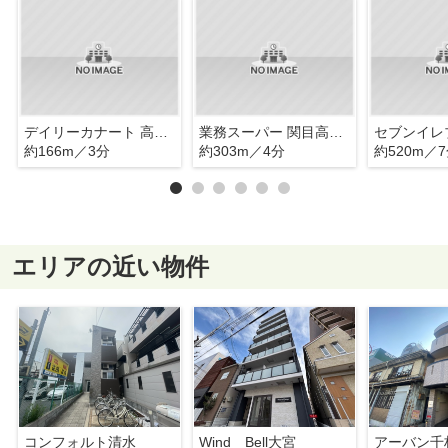
デイリーカナート 高殿(まるとく市場)店
業務スーパー 関目高殿店
約166m／3分
約303m／4分
約520m／
エリアの近い物件
コンフォルト清水
Wind Bell大宮
アーバン千