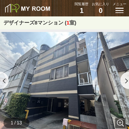
閲覧履歴
お気に入り
メニュー
1
0
デザイナーズ8マンション (
1
室)
1 / 13