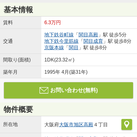
基本情報
賃料
6.3万円
地下鉄谷町線
「
関目高殿
」駅 徒歩5分
交通
地下鉄今里筋線
「
関目成育
」駅 徒歩8分
京阪本線
「
関目
」駅 徒歩8分
間取り(面積)
1DK(23.32㎡)
築年月
1995年 4月(築31年)
お問い合わせ(無料)
物件概要
所在地
大阪府
大阪市旭区
高殿
４丁目