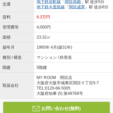
地下鉄谷町線
「
関目高殿
」駅 徒歩5分
交通
地下鉄今里筋線
「
関目成育
」駅 徒歩8分
賃料
6.3万円
管理費等
4,000円
面積
23.32㎡
築年月
1995年 4月(築31年)
種別 / 構造
マンション / 鉄骨造
階建
5階建
MY ROOM 関目店
大阪府大阪市城東区関目５丁目5-7
取扱会社
TEL:0120-66-5005
大阪府知事 (5) 第48769号
お問い合わせ(無料)