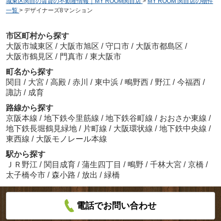
城東区関目の賃貸の不動産情報｜MY ROOM関目店
>
MY ROOM 関目店の物件
一覧
>
デザイナーズ8マンション
市区町村から探す
大阪市城東区
/
大阪市旭区
/
守口市
/
大阪市都島区
/
大阪市鶴見区
/
門真市
/
東大阪市
町名から探す
関目
/
大宮
/
高殿
/
赤川
/
東中浜
/
鴫野西
/
野江
/
今福西
/
諏訪
/
成育
路線から探す
京阪本線
/
地下鉄今里筋線
/
地下鉄谷町線
/
おおさか東線
/
地下鉄長堀鶴見緑地
/
片町線
/
大阪環状線
/
地下鉄中央線
/
東西線
/
大阪モノレール本線
駅から探す
ＪＲ野江
/
関目成育
/
蒲生四丁目
/
鴫野
/
千林大宮
/
京橋
/
太子橋今市
/
森小路
/
放出
/
緑橋
電話でお問い合わせ