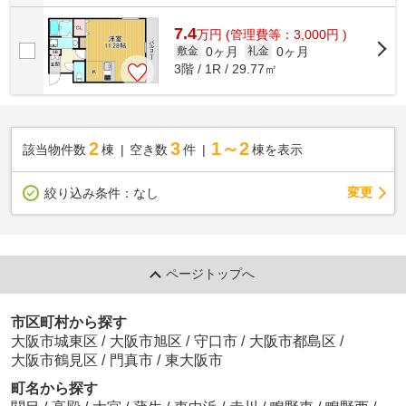
7.4
万
円
(管理費等：3,000円 )
0ヶ月
0ヶ月
敷金
礼金
3階 / 1R / 29.77㎡
2
3
1～2
該当物件数
棟
空き数
件
棟を表示
変更
絞り込み条件：
なし
ページトップへ
市区町村から探す
大阪市城東区
/
大阪市旭区
/
守口市
/
大阪市都島区
/
大阪市鶴見区
/
門真市
/
東大阪市
町名から探す