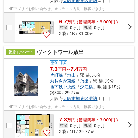
大阪府
大阪市城東区
諏訪
４丁目
LINEアプリでお問い合わせ、オンライン内見・接客できます！
6.7
万
円
(管理費等：8,000円 )
0ヶ月
0ヶ月
敷金
礼金
2階 / 1K / 31.00㎡
ヴィクトワール放出
賃貸 | アパート
敷0
礼0
7.3
7.4
万円～
万円
片町線
「
放出
」駅 徒歩6分
おおさか東線
「
放出
」駅 徒歩9分
地下鉄中央線
「
深江橋
」駅 徒歩15分
築3年 / 29.77㎡
大阪府
大阪市城東区
諏訪
１丁目
LINEアプリでお問い合わせ、オンライン内見・接客できます！
7.3
万
円
(管理費等：3,000円 )
0ヶ月
0ヶ月
敷金
礼金
2階 / 1R / 29.77㎡