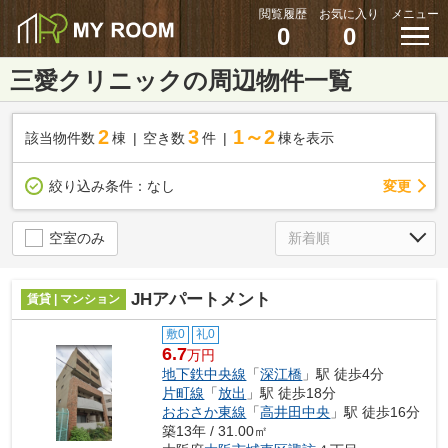
閲覧履歴
お気に入り
メニュー
0
0
三愛クリニックの周辺物件一覧
2
3
1～2
該当物件数
棟
空き数
件
棟を表示
変更
絞り込み条件：
なし
空室のみ
JHアパートメント
賃貸 | マンション
敷0
礼0
6.7
万円
地下鉄中央線
「
深江橋
」駅 徒歩4分
片町線
「
放出
」駅 徒歩18分
おおさか東線
「
高井田中央
」駅 徒歩16分
築13年 / 31.00㎡