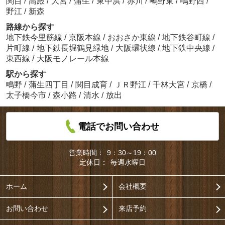
関目
/
高殿
/
大宮
/
蒲生
/
東中浜
/
赤川
/
鴫野東
/
鴫野西
/
野江
/
新森
路線から探す
地下鉄今里筋線
/
京阪本線
/
おおさか東線
/
地下鉄谷町線
/
片町線
/
地下鉄長堀鶴見緑地
/
大阪環状線
/
地下鉄中央線
/
東西線
/
大阪モノレール本線
駅から探す
鴫野
/
蒲生四丁目
/
関目成育
/
ＪＲ野江
/
千林大宮
/
京橋
/
太子橋今市
/
森小路
/
清水
/
放出
電話でお問い合わせ
営業時間：
9：30～19：00
定休日：
毎週水曜日
ホーム
会社概要
お問い合わせ
来店予約