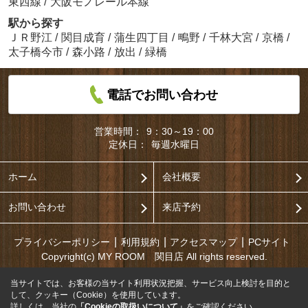
東西線
/
大阪モノレール本線
駅から探す
ＪＲ野江
/
関目成育
/
蒲生四丁目
/
鴫野
/
千林大宮
/
京橋
/
太子橋今市
/
森小路
/
放出
/
緑橋
電話でお問い合わせ
営業時間：
9：30～19：00
定休日：
毎週水曜日
ホーム
会社概要
お問い合わせ
来店予約
プライバシーポリシー
利用規約
アクセスマップ
PCサイト
Copyright(c) MY ROOM 関目店 All rights reserved.
当サイトでは、お客様の当サイト利用状況把握、サービス向上検討を目的と
して、クッキー（Cookie）を使用しています。
詳しくは、当社の
「Cookieの取扱いについて」
をご確認ください。