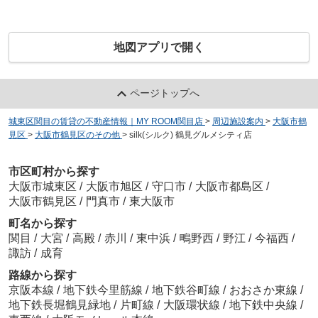
地図アプリで開く
ページトップへ
城東区関目の賃貸の不動産情報｜MY ROOM関目店
>
周辺施設案内
>
大阪市鶴
見区
>
大阪市鶴見区のその他
>
silk(シルク) 鶴見グルメシティ店
市区町村から探す
大阪市城東区
/
大阪市旭区
/
守口市
/
大阪市都島区
/
大阪市鶴見区
/
門真市
/
東大阪市
町名から探す
関目
/
大宮
/
高殿
/
赤川
/
東中浜
/
鴫野西
/
野江
/
今福西
/
諏訪
/
成育
路線から探す
京阪本線
/
地下鉄今里筋線
/
地下鉄谷町線
/
おおさか東線
/
地下鉄長堀鶴見緑地
/
片町線
/
大阪環状線
/
地下鉄中央線
/